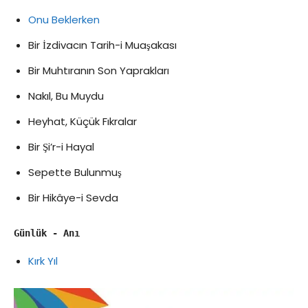
Onu Beklerken
Bir İzdivacın Tarih-i Muaşakası
Bir Muhtıranın Son Yaprakları
Nakıl, Bu Muydu
Heyhat, Küçük Fıkralar
Bir Şi’r-i Hayal
Sepette Bulunmuş
Bir Hikâye-i Sevda
Günlük - Anı
Kırk Yıl