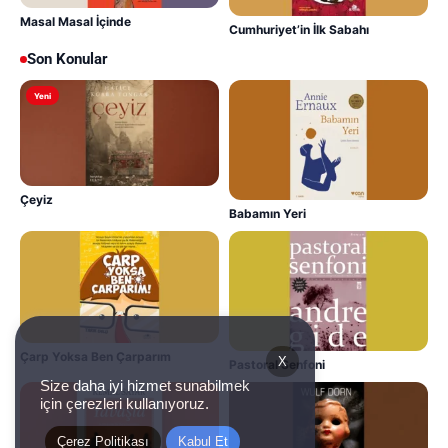
Masal Masal İçinde
Cumhuriyet’in İlk Sabahı
Son Konular
Yeni
Çeyiz
Babamın Yeri
Çarp Yoksa Ben Çarparım
X
Pastoral Senfoni
Size daha iyi hizmet sunabilmek
için çerezleri kullanıyoruz.
Çerez Politikası
Kabul Et