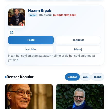
Nazım Bıçak
1837 içerik
Şu anda aktif değil
Yazar
Profil
Topluluk
İçerikler
Mesaj
İnsan her şeyi anlatamaz, zaten kelimeler de her şeyi anlatmaya
yetmez.
Benzer Konular
Benzer
Yeni
Trend