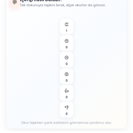
💬
Tek dokunuşla tepkini bırak, diğer okurlar da görsün.
👏
1
😍
0
😢
0
😡
0
👍
0
👎
0
Okur tepkileri içerik kalitesini görmemize yardımcı olur.