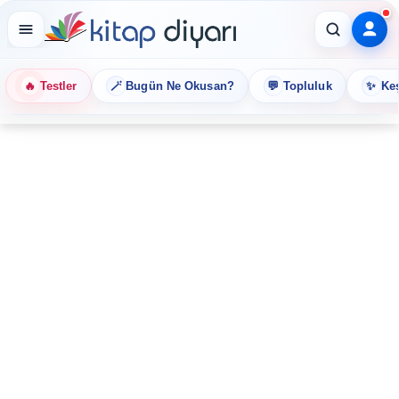
🔥
🪄
💬
✨
Testler
Bugün Ne Okusan?
Topluluk
Keş