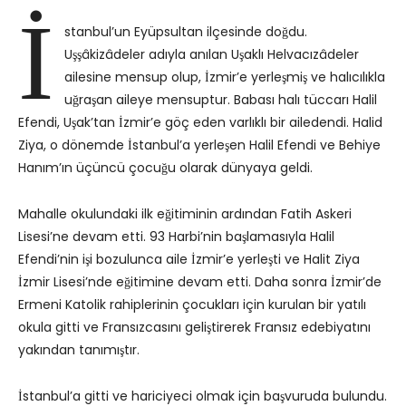
İ
stanbul’un Eyüpsultan ilçesinde doğdu.
Uşşâkizâdeler adıyla anılan Uşaklı Helvacızâdeler
ailesine mensup olup, İzmir’e yerleşmiş ve halıcılıkla
uğraşan aileye mensuptur. Babası halı tüccarı Halil
Efendi, Uşak’tan İzmir’e göç eden varlıklı bir ailedendi. Halid
Ziya, o dönemde İstanbul’a yerleşen Halil Efendi ve Behiye
Hanım’ın üçüncü çocuğu olarak dünyaya geldi.
Mahalle okulundaki ilk eğitiminin ardından Fatih Askeri
Lisesi’ne devam etti. 93 Harbi’nin başlamasıyla Halil
Efendi’nin işi bozulunca aile İzmir’e yerleşti ve Halit Ziya
İzmir Lisesi’nde eğitimine devam etti. Daha sonra İzmir’de
Ermeni Katolik rahiplerinin çocukları için kurulan bir yatılı
okula gitti ve Fransızcasını geliştirerek Fransız edebiyatını
yakından tanımıştır.
İstanbul’a gitti ve hariciyeci olmak için başvuruda bulundu.