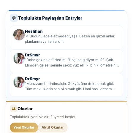
Toplulukta Paylaşılan Entryler
💬
Neslihan
☀️ Bugünü acele etmeden yaşa. Bazen en güzel anlar,
planlanmayan anlardır.
DrSmyr
"Daha çok anlat," dedim. "Hoşuna gidiyor mu?" "Çok.
Elimden gelse, seninle sekiz yüz elli iki bin kilometre hi...
DrSmyr
"Muazzam bir ihtimalsin. Gökyüzüne dokunmak gibi.
Tüm maviliklerin sahibi olmak gibi Hani nasıl desem
mutlu ol...
👥
Okurlar
Topluluktaki yeni ve aktif üyeleri keşfet.
Yeni Okurlar
Aktif Okurlar