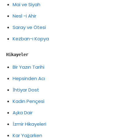
Mai ve Siyah
Nesl -i Ahir
Saray ve Ötesi
Kezban-ı Kopya
Hikayeler
Bir Yazın Tarihi
Hepsinden Acı
İhtiyar Dost
Kadın Pençesi
Aşka Dair
İzmir Hikayeleri
Kar Yağarken