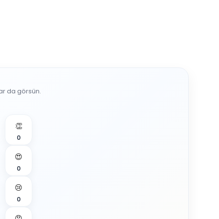
lar da görsün.
👏
0
😍
0
😢
0
😡