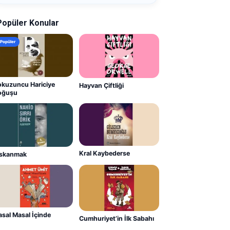
Popüler Konular
Popüler
kuzuncu Hariciye
Hayvan Çiftliği
oğuşu
Kral Kaybederse
ıskanmak
sal Masal İçinde
Cumhuriyet’in İlk Sabahı