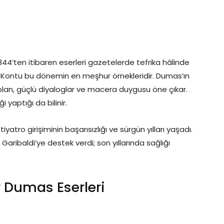
1844’ten itibaren eserleri gazetelerde tefrika hâlinde
o Kontu bu dönemin en meşhur örnekleridir. Dumas’ın
a plan, güçlü diyaloglar ve macera duygusu öne çıkar.
 yaptığı da bilinir.
atro girişiminin başarısızlığı ve sürgün yılları yaşadı.
aribaldi’ye destek verdi; son yıllarında sağlığı
 Dumas Eserleri