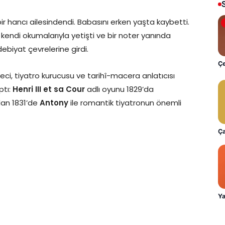
ir hancı ailesindendi. Babasını erken yaşta kaybetti.
 kendi okumalarıyla yetişti ve bir noter yanında
ebiyat çevrelerine girdi.
Çe
eci, tiyatro kurucusu ve tarihî-macera anlatıcısı
ptı:
Henri III et sa Cour
adlı oyunu 1829’da
an 1831’de
Antony
ile romantik tiyatronun önemli
Ça
Ya