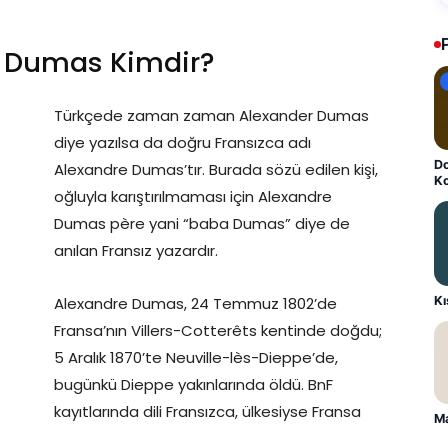
 Dumas Kimdir?
Türkçede zaman zaman Alexander Dumas
diye yazılsa da doğru Fransızca adı
Do
Alexandre Dumas’tır. Burada sözü edilen kişi,
K
oğluyla karıştırılmaması için Alexandre
Dumas père yani “baba Dumas” diye de
anılan Fransız yazardır.
K
Alexandre Dumas, 24 Temmuz 1802’de
Fransa’nın Villers-Cotterêts kentinde doğdu;
5 Aralık 1870’te Neuville-lès-Dieppe’de,
bugünkü Dieppe yakınlarında öldü. BnF
kayıtlarında dili Fransızca, ülkesiyse Fransa
Ma