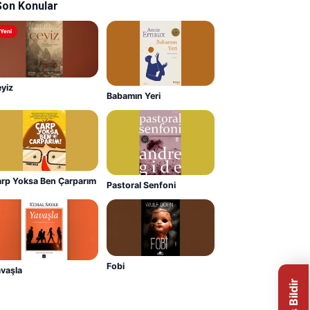
Son Konular
Yeni
yiz
Babamın Yeri
rp Yoksa Ben Çarparım
Pastoral Senfoni
Fobi
vaşla