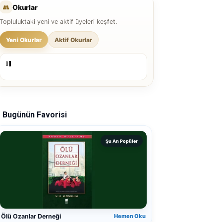
👥
Okurlar
Topluluktaki yeni ve aktif üyeleri keşfet.
Yeni Okurlar
Aktif Okurlar
Bugünün Favorisi
Şu An Popüler
Ölü Ozanlar Derneği
Hemen Oku