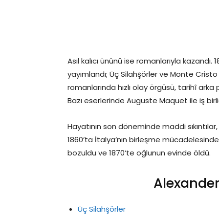
Asıl kalıcı ününü ise romanlarıyla kazandı. 
yayımlandı; Üç Silahşörler ve Monte Crist
romanlarında hızlı olay örgüsü, tarihî ark
Bazı eserlerinde Auguste Maquet ile iş birliği
Hayatının son döneminde maddi sıkıntılar, tiy
1860’ta İtalya’nın birleşme mücadelesinde G
bozuldu ve 1870’te oğlunun evinde öldü.
Alexander
Üç Silahşörler