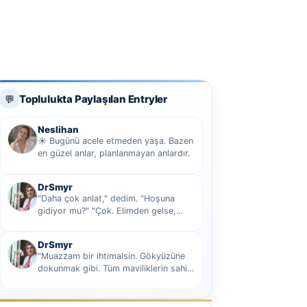
Toplulukta Paylaşılan Entryler
💬
Neslihan
☀️ Bugünü acele etmeden yaşa. Bazen
en güzel anlar, planlanmayan anlardır.
DrSmyr
"Daha çok anlat," dedim. "Hoşuna
gidiyor mu?" "Çok. Elimden gelse,
seninle sekiz yüz elli iki bin kilometre
hi...
DrSmyr
"Muazzam bir ihtimalsin. Gökyüzüne
dokunmak gibi. Tüm maviliklerin sahibi
olmak gibi Hani nasıl desem mutlu ol...