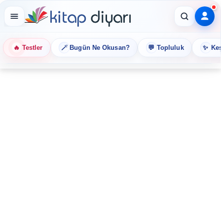
🔥
🪄
💬
✨
Testler
Bugün Ne Okusan?
Topluluk
Keş