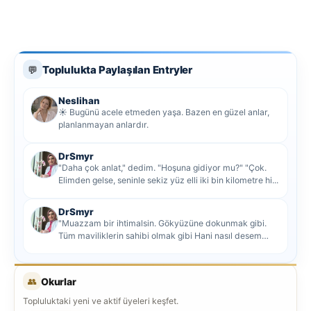
Toplulukta Paylaşılan Entryler
💬
Neslihan
☀️ Bugünü acele etmeden yaşa. Bazen en güzel anlar,
planlanmayan anlardır.
DrSmyr
"Daha çok anlat," dedim. "Hoşuna gidiyor mu?" "Çok.
Elimden gelse, seninle sekiz yüz elli iki bin kilometre hi...
DrSmyr
"Muazzam bir ihtimalsin. Gökyüzüne dokunmak gibi.
Tüm maviliklerin sahibi olmak gibi Hani nasıl desem
mutlu ol...
👥
Okurlar
Topluluktaki yeni ve aktif üyeleri keşfet.