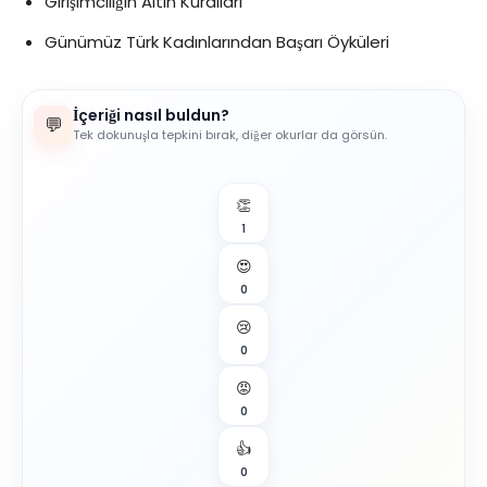
Girişimciliğin Altın Kuralları
Günümüz Türk Kadınlarından Başarı Öyküleri
İçeriği nasıl buldun?
💬
Tek dokunuşla tepkini bırak, diğer okurlar da görsün.
👏
1
😍
0
😢
0
😡
0
👍
0