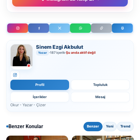
Sinem Ezgi Akbulut
187 içerik
Şu anda aktif değil
Yazar
Profil
Topluluk
İçerikler
Mesaj
Okur - Yazar - Çizer
Benzer Konular
Benzer
Yeni
Trend