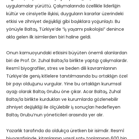
uygulamalar yürüttü. Çalışmalarında özellikle liderliğin
kültür ve cinsiyetle ilişkisi, duyguların kararlar üzerindeki
etkisi ve zihniyet değişikliği gibi başlıklara yoğunlaştı. Bu
yönüyle Baltaş, Türkiye’de “iş yaşamı psikolojisi” denince
akla gelen ilk isimlerden biri haline geldi.
Onun kamuoyundaki etkisini büyüten önemli alanlardan
biri de Prof. Dr. Zuhal Baltaş’la birlikte yaptığı çalışmalardır.
Resmî biyografiler, stres ve beden dili kavramlarının
Türkiye’de geniş kitlelere tanıtılmasında bu ortaklığın özel
bir payı olduğunu vurgular. Yine bu ortaklığın kurumsal
ayağı olarak Baltaş Grubu öne çıkar. Acar Baltaş, Zuhal
Baltaş’la birlikte kurdukları ve kurumlarda gözlenebilir
zihniyet değişikliği ile ölçülebilir iş sonuçları hedefleyen
Baltaş Grubu’nun yöneticileri arasında yer alır.
Yazarlık tarafında da oldukça üretken bir isimdir. Resmî
biyografisinde, kitaplarının yasal satış toplamının 600 bin