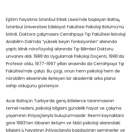
Eğitim hayatına İstanbul Erkek Lisesi’nde başlayan Baltaş,
İstanbul Üniversitesi Edebiyat Fakültesi Psikoloji Bölümü’nü
bitirdi. Doktora çalışmasını Cerrahpaşa Tıp Fakültesi Nöroloji
Anabilim Dalı’nda “yüksek beyin fonksiyonları” alanında
yaptı; klinik nörofizyoloji alanında Tıp Bilimleri Doktoru
unvanını aldı. 1986’da Uygulamalı Psikoloji Doçenti, 1996’da
Profesör oldu. 1977-1997 yılları arasında da Cerrahpaşa Tıp
Fakültesi’nde çalıştı. Bu çizgi, onun hem psikoloji hem de
nörobilim ekseninde ilerleyen bir akademik arka plana
sahip olduğunu gösteriyor.
Acar Baltaş’ın Türkiye’de geniş kitlelerce tanınmasının
temel nedeni, psikoloji bilgisini gündelik hayat ve çalışma
yaşamının ihtiyaçlarıyla buluşturmasıdır. Resmî kaynaklara
göre 1983’ten itibaren iletişim ve tıbbî psikoloji alanındaki
bilgisini iş hayatının ihtiyaçlarıyla bağdaştıran seminerler ve