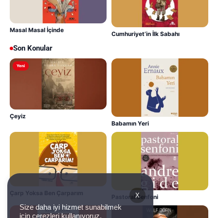
Masal Masal İçinde
Cumhuriyet’in İlk Sabahı
Son Konular
Yeni
Çeyiz
Babamın Yeri
Çarp Yoksa Ben Çarparım
X
Pastoral Senfoni
Size daha iyi hizmet sunabilmek
için çerezleri kullanıyoruz.