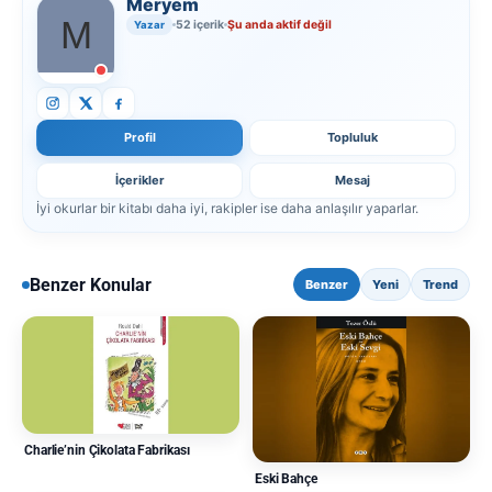
Meryem
52 içerik
Şu anda aktif değil
Yazar
Profil
Topluluk
İçerikler
Mesaj
İyi okurlar bir kitabı daha iyi, rakipler ise daha anlaşılır yaparlar.
Benzer Konular
Benzer
Yeni
Trend
Charlie’nin Çikolata Fabrikası
Eski Bahçe