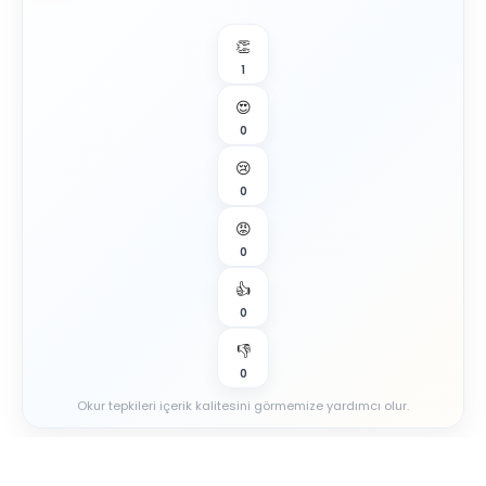
👏
1
😍
0
😢
0
😡
0
👍
0
👎
0
Okur tepkileri içerik kalitesini görmemize yardımcı olur.