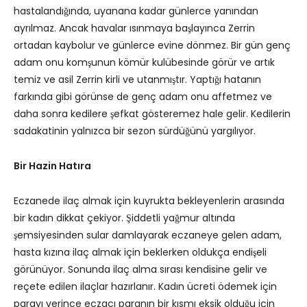
hastalandığında, uyanana kadar günlerce yanından
ayrılmaz. Ancak havalar ısınmaya başlayınca Zerrin
ortadan kaybolur ve günlerce evine dönmez. Bir gün genç
adam onu ​​komşunun kömür kulübesinde görür ve artık
temiz ve asil Zerrin kirli ve utanmıştır. Yaptığı hatanın
farkında gibi görünse de genç adam onu ​​affetmez ve
daha sonra kedilere şefkat gösteremez hale gelir. Kedilerin
sadakatinin yalnızca bir sezon sürdüğünü yargılıyor.
Bir Hazin Hatıra
Eczanede ilaç almak için kuyrukta bekleyenlerin arasında
bir kadın dikkat çekiyor. Şiddetli yağmur altında
şemsiyesinden sular damlayarak eczaneye gelen adam,
hasta kızına ilaç almak için beklerken oldukça endişeli
görünüyor. Sonunda ilaç alma sırası kendisine gelir ve
reçete edilen ilaçlar hazırlanır. Kadın ücreti ödemek için
parayı verince eczacı paranın bir kısmı eksik olduğu için