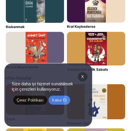
Kral Kaybederse
Kıskanmak
Masal Masal İçinde
Cumhuriyet’in İlk Sabahı
X
Son Konular
Size daha iyi hizmet sunabilmek
için çerezleri kullanıyoruz.
Yeni
Çerez Politikası
Kabul Et
Çeyiz
Babamın Yeri