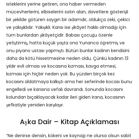
isteklerini yerine getiren, ona haber vermeden
mücevherlerini, elbiselerini satın alan, davetlere gösterişli
bir şekilde götüren saygın bir adamdır, oldukça zeki, çekici
ve yakışıklıdır. Yakışıklı. Karısı ise şikâyet hakkı olmadığı için
tüm bunlardan şikâyetçidir. Babası çocuğu özenle
yetiştirmiş, hatta küçük yaşta ona Yunanca öğretmiş ve
onu piyano ustası yapmıştı. Bütün bunlar kadının kendisini
daha da kötü hissetmesine neden oldu. Çünkü kadının 13
yıldır evli olması ve kocasına kızması, kavga etmesi,
kızması için hiçbir neden yok. Bu yüzden birçok kez
kocasını aldatmaya kalkıştı ama her seferinde kocası bunu
engelledi ve karısına vefalı davrandı. Sonunda kocasını
kolundan bıçaklayacak kadar ileri giden Irana, kocasının
şefkatiyle yeniden karşılaşır.
Aşka Dair – Kitap Açıklaması
“Ne denirse densin, kökeni ve kaynağı ne olursa olsun sabit