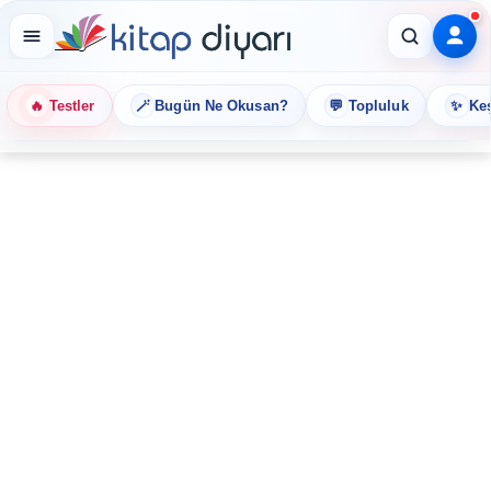
🔥
🪄
💬
✨
Testler
Bugün Ne Okusan?
Topluluk
Keş