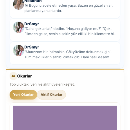
Neslihan
☀️ Bugünü acele etmeden yaşa. Bazen en güzel anlar,
planlanmayan anlardır.
DrSmyr
"Daha çok anlat," dedim. "Hoşuna gidiyor mu?" "Çok.
Elimden gelse, seninle sekiz yüz elli iki bin kilometre hi...
DrSmyr
"Muazzam bir ihtimalsin. Gökyüzüne dokunmak gibi.
Tüm maviliklerin sahibi olmak gibi Hani nasıl desem
mutlu ol...
👥
Okurlar
Topluluktaki yeni ve aktif üyeleri keşfet.
Yeni Okurlar
Aktif Okurlar