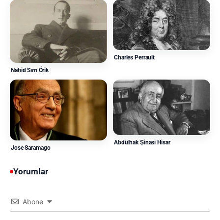
Charles Perrault
Nahid Sırrı Örik
Abdülhak Şinasi Hisar
Jose Saramago
Yorumlar
Abone