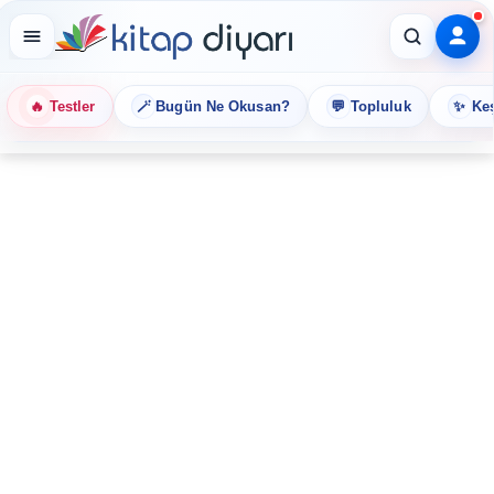
🔥
🪄
💬
✨
Testler
Bugün Ne Okusan?
Topluluk
Keş