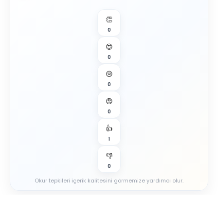
👏
0
😍
0
😢
0
😡
0
👍
1
👎
0
Okur tepkileri içerik kalitesini görmemize yardımcı olur.