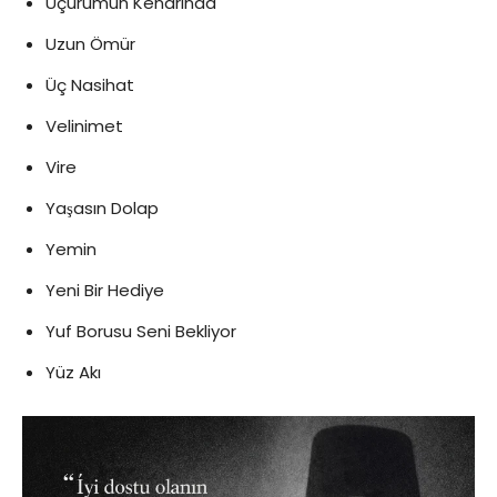
Uçurumun Kenarında
Uzun Ömür
Üç Nasihat
Velinimet
Vire
Yaşasın Dolap
Yemin
Yeni Bir Hediye
Yuf Borusu Seni Bekliyor
Yüz Akı