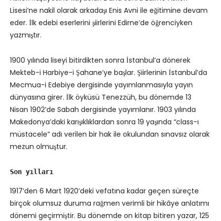
Lisesi’ne nakil olarak arkadaşı Enis Avni ile eğitimine devam
eder. İlk edebi eserlerini şiirlerini Edirne’de öğrenciyken
yazmıştır.
1900 yılında liseyi bitirdikten sonra İstanbul’a dönerek
Mekteb-i Harbiye-i Şahane’ye başlar. Şiirlerinin İstanbul’da
Mecmua-i Edebiye dergisinde yayımlanmasıyla yayın
dünyasına girer. İlk öyküsü Tenezzüh, bu dönemde 13
Nisan 1902’de Sabah dergisinde yayımlanır. 1903 yılında
Makedonya’daki karışıklıklardan sonra 19 yaşında “class-ı
müstacele” adı verilen bir hak ile okulundan sınavsız olarak
mezun olmuştur.
Son yılları
1917’den 6 Mart 1920’deki vefatına kadar geçen süreçte
birçok olumsuz duruma rağmen verimli bir hikâye anlatımı
dönemi geçirmiştir. Bu dönemde on kitap bitiren yazar, 125