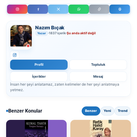
Nazım Bıçak
1837 içerik
Şu anda aktif değil
Yazar
Profil
Topluluk
İçerikler
Mesaj
İnsan her şeyi anlatamaz, zaten kelimeler de her şeyi anlatmaya
yetmez.
Benzer Konular
Benzer
Yeni
Trend