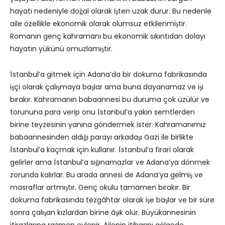
hayatı nedeniyle doğal olarak işten uzak durur. Bu nedenle
aile özellikle ekonomik olarak olumsuz etkilenmiştir.
Romanın genç kahramanı bu ekonomik sıkıntıdan dolayı
hayatın yükünü omuzlamıştır.
İstanbul’a gitmek için Adana’da bir dokuma fabrikasında
işçi olarak çalışmaya başlar ama buna dayanamaz ve işi
bırakır. Kahramanın babaannesi bu duruma çok üzülür ve
torununa para verip onu İstanbul’a yakın semtlerden
birine teyzesinin yanına göndermek ister. Kahramanımız
babaannesinden aldığı parayı arkadaşı Gazi ile birlikte
İstanbul’a kaçmak için kullanır. İstanbul’a firari olarak
gelirler ama İstanbul’a sığınamazlar ve Adana’ya dönmek
zorunda kalırlar. Bu arada annesi de Adana’ya gelmiş ve
masraflar artmıştır. Genç okulu tamamen bırakır. Bir
dokuma fabrikasında tezgâhtar olarak işe başlar ve bir süre
sonra çalışan kızlardan birine âşık olur. Büyükannesinin
itirazlarına rağmen evlenir. Ailenin itibarını gölgede