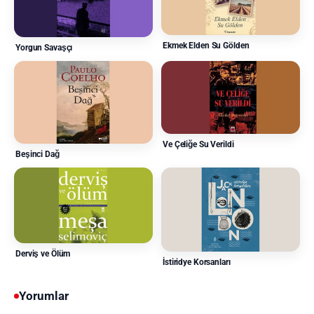
Ekmek Elden Su Gölden
Yorgun Savaşçı
Ve Çeliğe Su Verildi
Beşinci Dağ
Derviş ve Ölüm
İstiridye Korsanları
Yorumlar