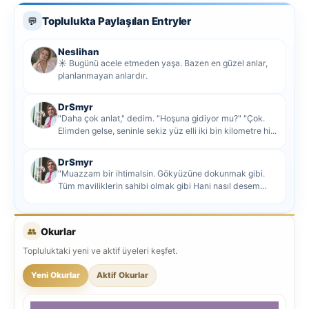
Toplulukta Paylaşılan Entryler
💬
Neslihan
☀️ Bugünü acele etmeden yaşa. Bazen en güzel anlar,
planlanmayan anlardır.
DrSmyr
"Daha çok anlat," dedim. "Hoşuna gidiyor mu?" "Çok.
Elimden gelse, seninle sekiz yüz elli iki bin kilometre hi...
DrSmyr
"Muazzam bir ihtimalsin. Gökyüzüne dokunmak gibi.
Tüm maviliklerin sahibi olmak gibi Hani nasıl desem
mutlu ol...
👥
Okurlar
Topluluktaki yeni ve aktif üyeleri keşfet.
Yeni Okurlar
Aktif Okurlar