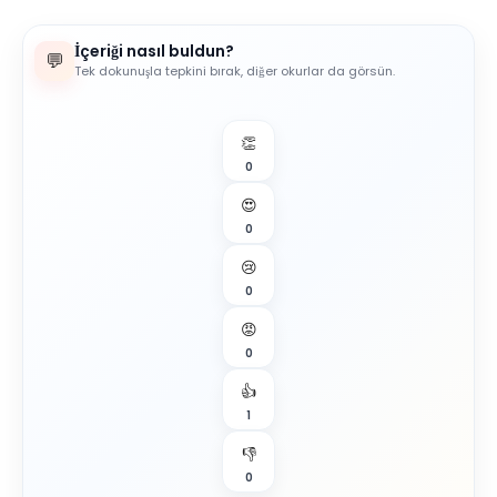
İçeriği nasıl buldun?
💬
Tek dokunuşla tepkini bırak, diğer okurlar da görsün.
👏
0
😍
0
😢
0
😡
0
👍
1
👎
0