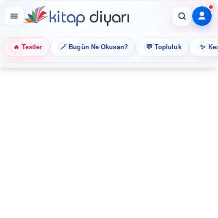
🔥
🪄
💬
✨
Testler
Bugün Ne Okusan?
Topluluk
Keş