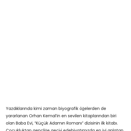
Yazdıklarında kimi zaman biyografik öğelerden de
yararlanan Orhan Kemal’in en sevilen kitaplarından biri
olan Baba Evi, “Küçük Adamın Romanı” dizisinin ilk kitabı.
Çocukluktan gençliğe geçişi edebiyatımızda en iyi anlatan