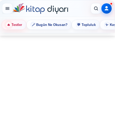
🔥
🪄
💬
✨
Testler
Bugün Ne Okusan?
Topluluk
Keş