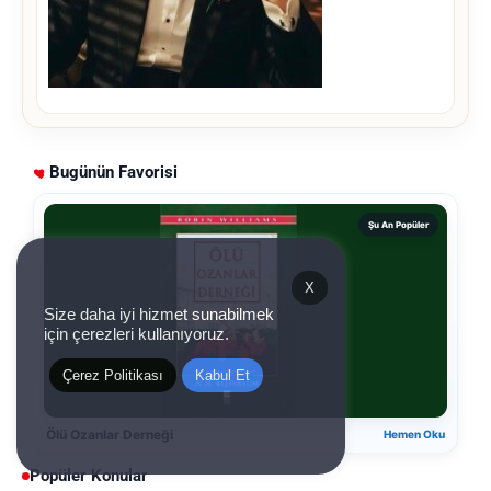
Bugünün Favorisi
Şu An Popüler
X
Size daha iyi hizmet sunabilmek
için çerezleri kullanıyoruz.
Çerez Politikası
Kabul Et
Ölü Ozanlar Derneği
Hemen Oku
Popüler Konular