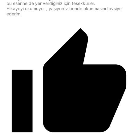
bu eserine de yer verdiğiniz için teşekkürler.
Hikayeyi okumuyor , yaşıyoruz bende okunmasını tavsiye
ederim.