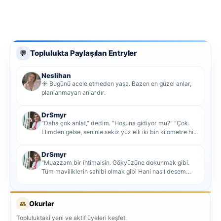
Toplulukta Paylaşılan Entryler
💬
Neslihan
☀️ Bugünü acele etmeden yaşa. Bazen en güzel anlar,
planlanmayan anlardır.
DrSmyr
"Daha çok anlat," dedim. "Hoşuna gidiyor mu?" "Çok.
Elimden gelse, seninle sekiz yüz elli iki bin kilometre hi...
DrSmyr
"Muazzam bir ihtimalsin. Gökyüzüne dokunmak gibi.
Tüm maviliklerin sahibi olmak gibi Hani nasıl desem
mutlu ol...
👥
Okurlar
Topluluktaki yeni ve aktif üyeleri keşfet.