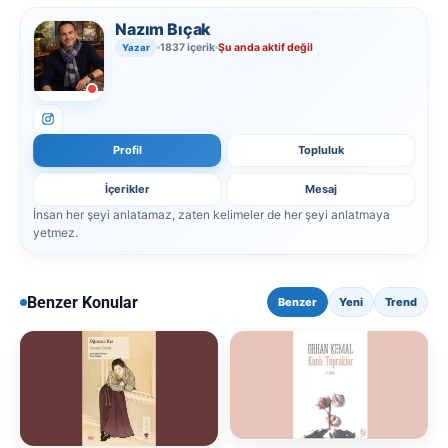
Nazım Bıçak
1837 içerik
Şu anda aktif değil
Yazar
Profil
Topluluk
İçerikler
Mesaj
İnsan her şeyi anlatamaz, zaten kelimeler de her şeyi anlatmaya
yetmez.
Benzer Konular
Benzer
Yeni
Trend