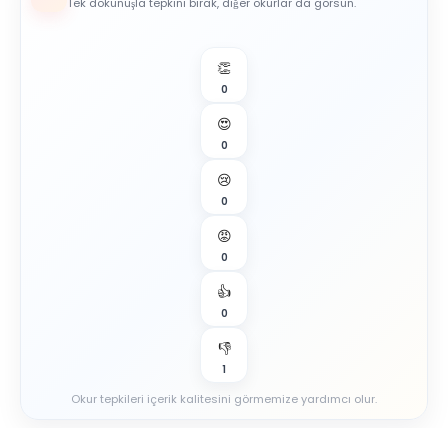
Tek dokunuşla tepkini bırak, diğer okurlar da görsün.
👏
0
😍
0
😢
0
😡
0
👍
0
👎
1
Okur tepkileri içerik kalitesini görmemize yardımcı olur.