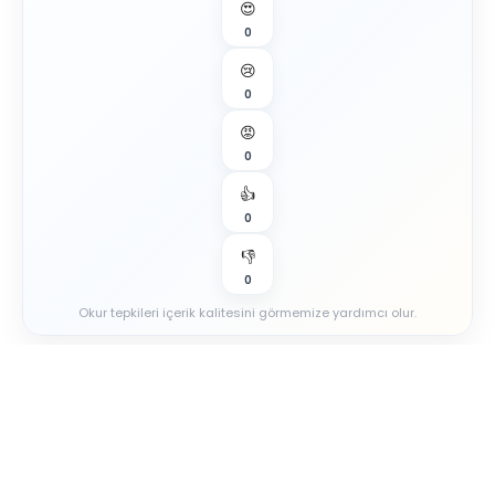
😍
0
😢
0
😡
0
👍
0
👎
0
Okur tepkileri içerik kalitesini görmemize yardımcı olur.