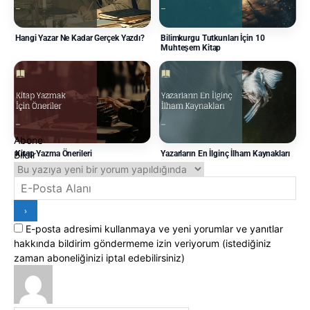
Hangi Yazar Ne Kadar Gerçek Yazdı?
Bilimkurgu Tutkunları İçin 10
Muhteşem Kitap
Abone
Bildir
Kitap Yazma Önerileri
Yazarların En İlginç İlham Kaynakları
Yorumlar
E-posta adresimi kullanmaya ve yeni yorumlar ve yanıtlar
hakkında bildirim göndermeme izin veriyorum (istediğiniz
zaman aboneliğinizi iptal edebilirsiniz)