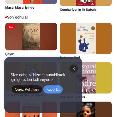
Masal Masal İçinde
Cumhuriyet’in İlk Sabahı
Son Konular
Yeni
Çeyiz
Babamın Yeri
X
Size daha iyi hizmet sunabilmek
için çerezleri kullanıyoruz.
Çerez Politikası
Kabul Et
Çarp Yoksa Ben Çarparım
Pastoral Senfoni