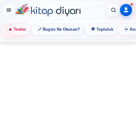
🔥
🪄
💬
✨
Testler
Bugün Ne Okusan?
Topluluk
Keş