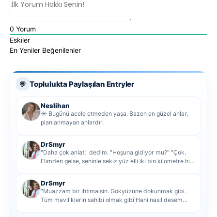
0
Yorum
Eskiler
En Yeniler
Beğenilenler
Toplulukta Paylaşılan Entryler
💬
Neslihan
☀️ Bugünü acele etmeden yaşa. Bazen en güzel anlar,
planlanmayan anlardır.
DrSmyr
"Daha çok anlat," dedim. "Hoşuna gidiyor mu?" "Çok.
Elimden gelse, seninle sekiz yüz elli iki bin kilometre hi...
DrSmyr
"Muazzam bir ihtimalsin. Gökyüzüne dokunmak gibi.
Tüm maviliklerin sahibi olmak gibi Hani nasıl desem
mutlu ol...