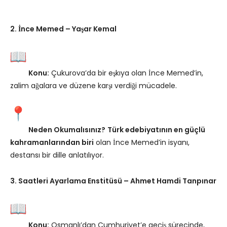
2. İnce Memed – Yaşar Kemal
Konu:
Çukurova’da bir eşkıya olan İnce Memed’in,
zalim ağalara ve düzene karşı verdiği mücadele.
Neden Okumalısınız?
Türk edebiyatının en güçlü
kahramanlarından biri
olan İnce Memed’in isyanı,
destansı bir dille anlatılıyor.
3. Saatleri Ayarlama Enstitüsü – Ahmet Hamdi Tanpınar
Konu:
Osmanlı’dan Cumhuriyet’e geçiş sürecinde,