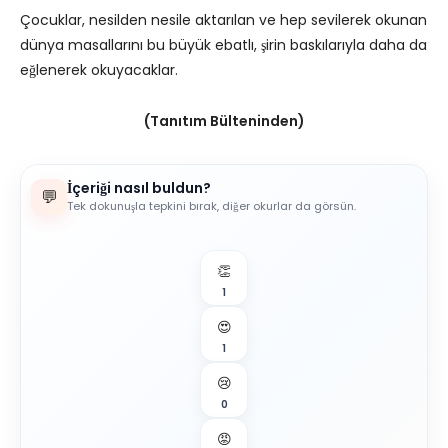
Çocuklar, nesilden nesile aktarılan ve hep sevilerek okunan
dünya masallarını bu büyük ebatlı, şirin baskılarıyla daha da
eğlenerek okuyacaklar.
(Tanıtım Bülteninden)
İçeriği nasıl buldun?
💬
Tek dokunuşla tepkini bırak, diğer okurlar da görsün.
👏
1
😍
1
😢
0
😡