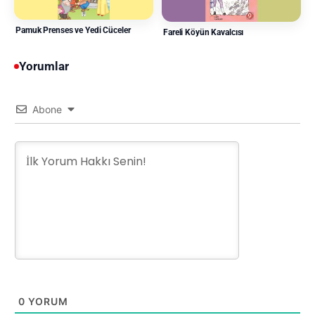
Pamuk Prenses ve Yedi Cüceler
Fareli Köyün Kavalcısı
Yorumlar
Abone
0
YORUM