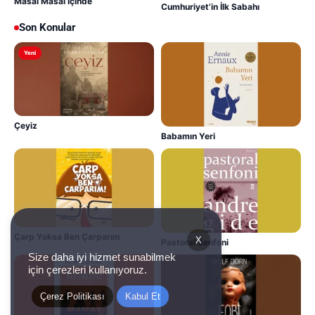
Masal Masal İçinde
Cumhuriyet’in İlk Sabahı
Son Konular
Yeni
Çeyiz
Babamın Yeri
Çarp Yoksa Ben Çarparım
X
Pastoral Senfoni
Size daha iyi hizmet sunabilmek
için çerezleri kullanıyoruz.
Çerez Politikası
Kabul Et