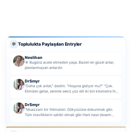
Toplulukta Paylaşılan Entryler
💬
Neslihan
☀️ Bugünü acele etmeden yaşa. Bazen en güzel anlar,
planlanmayan anlardır.
DrSmyr
"Daha çok anlat," dedim. "Hoşuna gidiyor mu?" "Çok.
Elimden gelse, seninle sekiz yüz elli iki bin kilometre hi...
DrSmyr
"Muazzam bir ihtimalsin. Gökyüzüne dokunmak gibi.
Tüm maviliklerin sahibi olmak gibi Hani nasıl desem
mutlu ol...