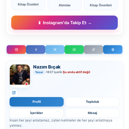
Kitap Özetleri
Alıntılar
Kitap Önerileri
📱 Instagram'da Takip Et →
Nazım Bıçak
1837 içerik
Şu anda aktif değil
Yazar
Profil
Topluluk
İçerikler
Mesaj
İnsan her şeyi anlatamaz, zaten kelimeler de her şeyi anlatmaya
yetmez.