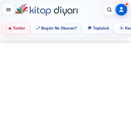
🔥
🪄
💬
✨
Testler
Bugün Ne Okusan?
Topluluk
Keş