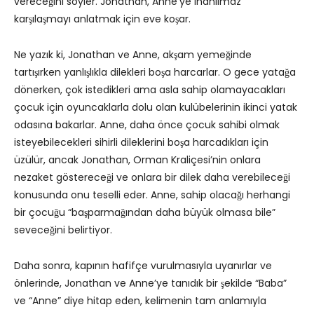
vereceğini söyler. Jonathan, Anne’ye inanılmaz
karşılaşmayı anlatmak için eve koşar.
Ne yazık ki, Jonathan ve Anne, akşam yemeğinde
tartışırken yanlışlıkla dilekleri boşa harcarlar. O gece yatağa
dönerken, çok istedikleri ama asla sahip olamayacakları
çocuk için oyuncaklarla dolu olan kulübelerinin ikinci yatak
odasına bakarlar. Anne, daha önce çocuk sahibi olmak
isteyebilecekleri sihirli dileklerini boşa harcadıkları için
üzülür, ancak Jonathan, Orman Kraliçesi’nin onlara
nezaket göstereceği ve onlara bir dilek daha verebileceği
konusunda onu teselli eder. Anne, sahip olacağı herhangi
bir çocuğu “başparmağından daha büyük olmasa bile”
seveceğini belirtiyor.
Daha sonra, kapının hafifçe vurulmasıyla uyanırlar ve
önlerinde, Jonathan ve Anne’ye tanıdık bir şekilde “Baba”
ve “Anne” diye hitap eden, kelimenin tam anlamıyla