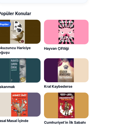
Popüler Konular
Popüler
kuzuncu Hariciye
Hayvan Çiftliği
oğuşu
Kral Kaybederse
ıskanmak
sal Masal İçinde
Cumhuriyet’in İlk Sabahı