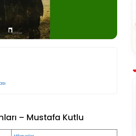
u
ası
ları – Mustafa Kutlu
Hikayeler