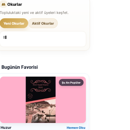
👥
Okurlar
Topluluktaki yeni ve aktif üyeleri keşfet.
Yeni Okurlar
Aktif Okurlar
Bugünün Favorisi
Şu An Popüler
Huzur
Hemen Oku