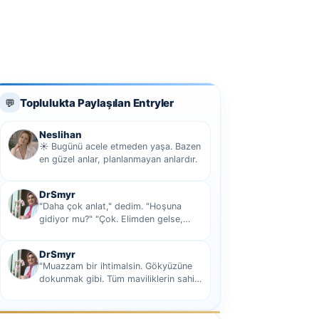
Toplulukta Paylaşılan Entryler
💬
Neslihan
☀️ Bugünü acele etmeden yaşa. Bazen
en güzel anlar, planlanmayan anlardır.
DrSmyr
"Daha çok anlat," dedim. "Hoşuna
gidiyor mu?" "Çok. Elimden gelse,
seninle sekiz yüz elli iki bin kilometre
hi...
DrSmyr
"Muazzam bir ihtimalsin. Gökyüzüne
dokunmak gibi. Tüm maviliklerin sahibi
olmak gibi Hani nasıl desem mutlu ol...