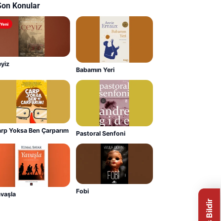
Son Konular
Yeni
yiz
Babamın Yeri
rp Yoksa Ben Çarparım
Pastoral Senfoni
Fobi
vaşla