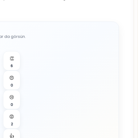
lar da görsün.
👏
6
😍
0
😢
0
😡
2
👍