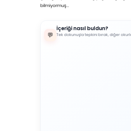
bilmiyormuş…
İçeriği nasıl buldun?
💬
Tek dokunuşla tepkini bırak, diğer okur