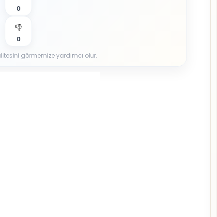
0
👎
0
 kalitesini görmemize yardımcı olur.