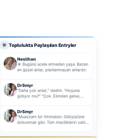
Toplulukta Paylaşılan Entryler
💬
Neslihan
☀️ Bugünü acele etmeden yaşa. Bazen
en güzel anlar, planlanmayan anlardır.
DrSmyr
"Daha çok anlat," dedim. "Hoşuna
gidiyor mu?" "Çok. Elimden gelse,
seninle sekiz yüz elli iki bin kilometre
hi...
DrSmyr
"Muazzam bir ihtimalsin. Gökyüzüne
dokunmak gibi. Tüm maviliklerin sahibi
olmak gibi Hani nasıl desem mutlu ol...