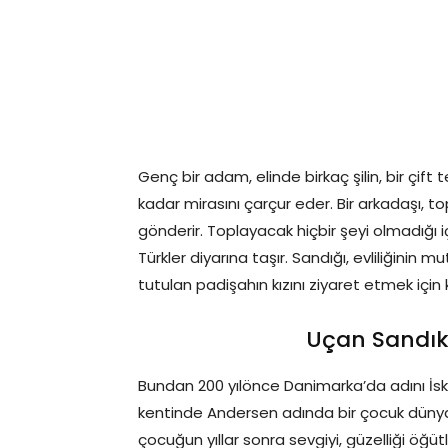
Genç bir adam, elinde birkaç şilin, bir çift
kadar mirasını çarçur eder. Bir arkadaşı, to
gönderir. Toplayacak hiçbir şeyi olmadığı i
Türkler diyarına taşır. Sandığı, evliliğinin
tutulan padişahın kızını ziyaret etmek için k
Uçan Sandık
Bundan 200 yılönce Danimarka’da adını İs
kentinde Andersen adında bir çocuk dünya
çocuğun yıllar sonra sevgiyi, güzelliği öğü