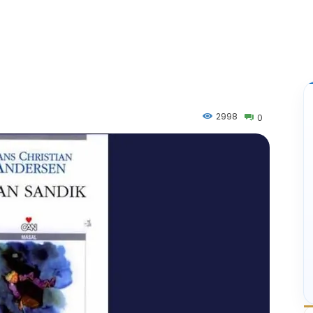
2998
0