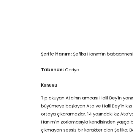
Şerife Hanım:
Şefika Hanım’ın babaannesid
Tabende:
Cariye.
Konusu
Tıp okuyan Ata’nın amcası Halil Bey’in yanı
büyümeye başlayan Ata ve Halil Bey’in kızı Ş
ortaya çıkaramazlar. 14 yaşındaki kız Ata’y
Hanım’ın zorlamasıyla kendisinden yaşça bü
çıkmayan sessiz bir karakter olan Şefika; B