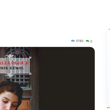
11780
0