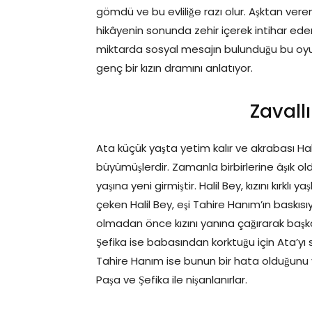
gömdü ve bu evliliğe razı olur. Aşktan ve
hikâyenin sonunda zehir içerek intihar eder. 
miktarda sosyal mesajın bulunduğu bu oyu
genç bir kızın dramını anlatıyor.
Zavall
Ata küçük yaşta yetim kalır ve akrabası Halil
büyümüşlerdir. Zamanla birbirlerine âşık old
yaşına yeni girmiştir. Halil Bey, kızını kırklı 
çeken Halil Bey, eşi Tahire Hanım’ın baskısıyl
olmadan önce kızını yanına çağırarak başkas
Şefika ise babasından korktuğu için Ata’y
Tahire Hanım ise bunun bir hata olduğunu ve 
Paşa ve Şefika ile nişanlanırlar.