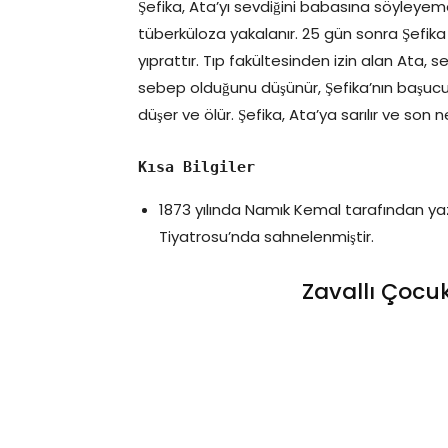
Şefika, Ata’yı sevdiğini babasına söyleyemedi
tüberküloza yakalanır. 25 gün sonra Şefik
yıprattır. Tıp fakültesinden izin alan Ata, 
sebep olduğunu düşünür, Şefika’nın başucunda
düşer ve ölür. Şefika, Ata’ya sarılır ve son ne
Kısa Bilgiler
1873 yılında Namık Kemal tarafından yaz
Tiyatrosu’nda sahnelenmiştir.
Zavallı Çocu