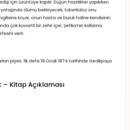
ği için üzüntüye kapılır. Düğün hazırlıkları yapılırken
a yatağında ölümü bekleyecek, tüberküloz onu
sevgilisine koşar, onun hasta ve buruk haline kendisinin
 çok kuvvetli bir zehir içer, Şefika’nın kollarına
fesini verir.
ılan piyes. İlk defa 18 Ocak 1874 tarihinde Gedikpaşa
k – Kitap Açıklaması