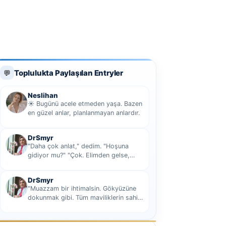
Toplulukta Paylaşılan Entryler
💬
Neslihan
☀️ Bugünü acele etmeden yaşa. Bazen
en güzel anlar, planlanmayan anlardır.
DrSmyr
"Daha çok anlat," dedim. "Hoşuna
gidiyor mu?" "Çok. Elimden gelse,
seninle sekiz yüz elli iki bin kilometre
hi...
DrSmyr
"Muazzam bir ihtimalsin. Gökyüzüne
dokunmak gibi. Tüm maviliklerin sahibi
olmak gibi Hani nasıl desem mutlu ol...