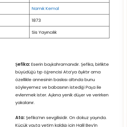
Namık Kemal
1873
Sis Yayıncılık
Şefika:
Eserin başkahramanıdır. Şefika, birlikte
büyüdüğü tıp öğrencisi Ata’ya âşıktır ama
özellikle annesinin baskısı altında bunu
söyleyemez ve babasının istediği Paşa ile
evlenmek ister. Aşkına yenik düşer ve verirken
yakalanır.
Ata:
Şefika’nın sevgilisidir. On dokuz yaşında.
Küçük yaşta yetim kaldığı için Halil Bey’in