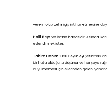
verem olup zehir içip intihar etmesine d
Halil Bey:
Şefika’nın babasıdır. Aslında, kar
evlendirmek ister.
Tahire Hanım:
Halil Bey’in eşi Şefika’nın a
bir hata olduğunu düşünür ve her şeye rağmen
duyulmaması için ellerinden geleni yaparla