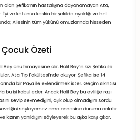
rem olan Şefika’nın hastalığına dayanamayan Ata,
İyi ve kötünün keskin bir şekilde ayrıldığı ve bol
nda; Ailesinin tüm yükünü omuzlarında hisseden
ı Çocuk Özeti
 Bey onu himayesine alır. Halil Bey’in kızı Şefika ile
ular. Ata Tıp Fakültesi’nde okuyor. Şefika ise 14
yaşlarında bir Paşa ile evlendirmek ister. Geçim sıkıntısı
a bu işi kabul eder. Ancak Halil Bey bu evliliğe razı
ını sevip sevmediğini, âşık olup olmadığını sordu.
ı sevdiğini söyleyemez ama annesine durumu anlatır.
kızının yanıldığını söyleyerek bu aşka karşı çıkar.