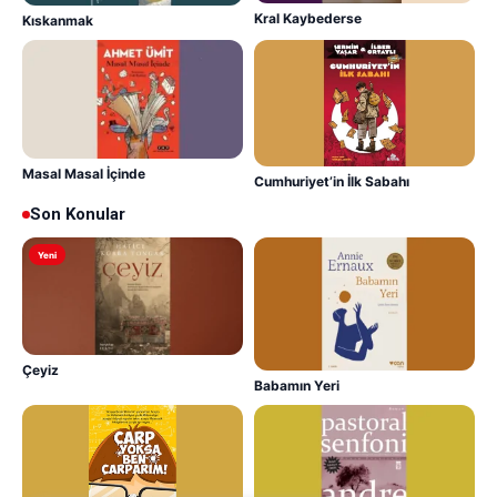
Kral Kaybederse
Kıskanmak
Masal Masal İçinde
Cumhuriyet’in İlk Sabahı
Son Konular
Yeni
Çeyiz
Babamın Yeri