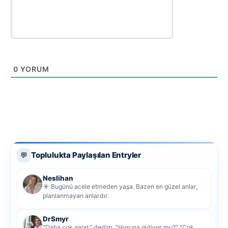
0
YORUM
Toplulukta Paylaşılan Entryler
💬
Neslihan
☀️ Bugünü acele etmeden yaşa. Bazen en güzel anlar,
planlanmayan anlardır.
DrSmyr
"Daha çok anlat," dedim. "Hoşuna gidiyor mu?" "Çok.