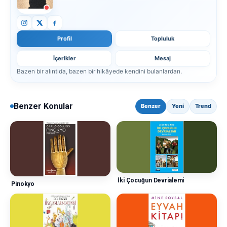
Profil
Topluluk
İçerikler
Mesaj
Bazen bir alıntıda, bazen bir hikâyede kendini bulanlardan.
Benzer Konular
Benzer
Yeni
Trend
İki Çocuğun Devrialemi
Pinokyo