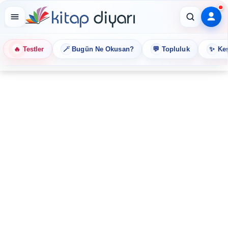
🔥
🪄
💬
✨
Testler
Bugün Ne Okusan?
Topluluk
Keş