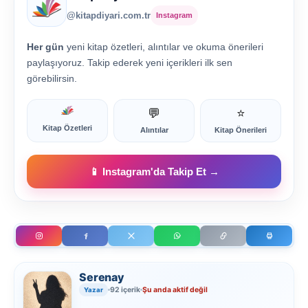
@kitapdiyari.com.tr
Instagram
Her gün
yeni kitap özetleri, alıntılar ve okuma önerileri
paylaşıyoruz. Takip ederek yeni içerikleri ilk sen
görebilirsin.
💬
⭐
Kitap Özetleri
Alıntılar
Kitap Önerileri
📱 Instagram'da Takip Et →
Serenay
92 içerik
Şu anda aktif değil
Yazar