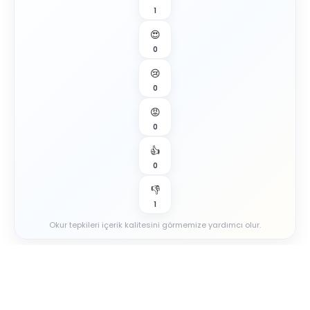
1
😍
0
😢
0
😡
0
👍
0
👎
1
Okur tepkileri içerik kalitesini görmemize yardımcı olur.