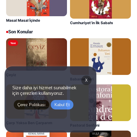
Masal Masal İçinde
Cumhuriyet’in İlk Sabahı
Son Konular
Yeni
Çeyiz
Babamın Yeri
X
Size daha iyi hizmet sunabilmek
için çerezleri kullanıyoruz.
Çerez Politikası
Kabul Et
Çarp Yoksa Ben Çarparım
Pastoral Senfoni