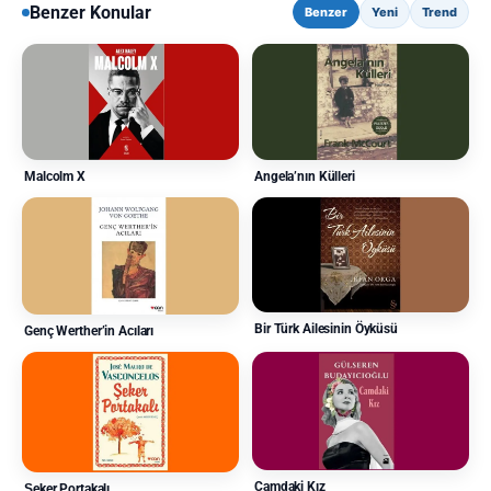
Benzer Konular
Benzer
Yeni
Trend
Angela’nın Külleri
Malcolm X
Bir Türk Ailesinin Öyküsü
Genç Werther’in Acıları
Camdaki Kız
Şeker Portakalı