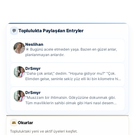
Toplulukta Paylaşılan Entryler
💬
Neslihan
☀️ Bugünü acele etmeden yaşa. Bazen en güzel anlar,
planlanmayan anlardır.
DrSmyr
"Daha çok anlat," dedim. "Hoşuna gidiyor mu?" "Çok.
Elimden gelse, seninle sekiz yüz elli iki bin kilometre hi...
DrSmyr
"Muazzam bir ihtimalsin. Gökyüzüne dokunmak gibi.
Tüm maviliklerin sahibi olmak gibi Hani nasıl desem
mutlu ol...
👥
Okurlar
Topluluktaki yeni ve aktif üyeleri keşfet.