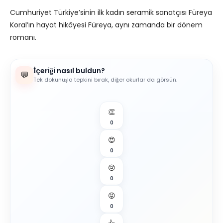
Cumhuriyet Türkiye’sinin ilk kadın seramik sanatçısı Füreya
Koral’ın hayat hikâyesi Füreya, aynı zamanda bir dönem
romanı.
İçeriği nasıl buldun?
💬
Tek dokunuşla tepkini bırak, diğer okurlar da görsün.
👏
0
😍
0
😢
0
😡
0