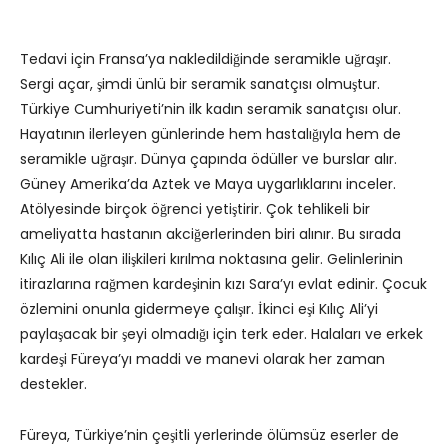
Tedavi için Fransa’ya nakledildiğinde seramikle uğraşır.
Sergi açar, şimdi ünlü bir seramik sanatçısı olmuştur.
Türkiye Cumhuriyeti’nin ilk kadın seramik sanatçısı olur.
Hayatının ilerleyen günlerinde hem hastalığıyla hem de
seramikle uğraşır. Dünya çapında ödüller ve burslar alır.
Güney Amerika’da Aztek ve Maya uygarlıklarını inceler.
Atölyesinde birçok öğrenci yetiştirir. Çok tehlikeli bir
ameliyatta hastanın akciğerlerinden biri alınır. Bu sırada
Kılıç Ali ile olan ilişkileri kırılma noktasına gelir. Gelinlerinin
itirazlarına rağmen kardeşinin kızı Sara’yı evlat edinir. Çocuk
özlemini onunla gidermeye çalışır. İkinci eşi Kılıç Ali’yi
paylaşacak bir şeyi olmadığı için terk eder. Halaları ve erkek
kardeşi Füreya’yı maddi ve manevi olarak her zaman
destekler.
Füreya, Türkiye’nin çeşitli yerlerinde ölümsüz eserler de