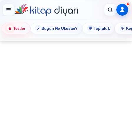
🔥
🪄
💬
✨
Testler
Bugün Ne Okusan?
Topluluk
Keş