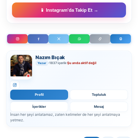
📱 Instagram'da Takip Et →
Nazım Bıçak
1837 içerik
Şu anda aktif değil
Yazar
Profil
Topluluk
İçerikler
Mesaj
İnsan her şeyi anlatamaz, zaten kelimeler de her şeyi anlatmaya
yetmez.