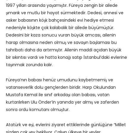
1997 yılları arasında yaşamıştır. Füreya zengin bir ailede
şımarık ve mutlu bir hayat sürmektedir. Dedesi, annesi ve
asker babasının köşk bahçesindeki evi hediye etmesi
nedeniyle köşkte çok kalabalık bir ailede büyümüştür.
Dedesini bir kaza sonucu vuran büyük amcası, ailenin
harap olmasına neden olmuş ve savaşın başlaması bu
tahribatı daha da artırmıştır. Ailenin maddi açıdan büyük
bir sıkıntısı vardı ve hatta konağı satıp İstanbul’daki evlerine
taşınmak zorunda kalır.
Füreya’nın babası henüz umudunu kaybetmemiş ve
vatanseverlik dolu gençlerden biridir. Harp Okulundan
Mustafa Kemal ile sınıf arkadaşı olan babası, vatan
kurtarılırken Ulu Önder’in yanında yer almış ve zaferden
sonra ordu komutanı olmuştur.
Atatürk ve eşi, evlerini ziyaret ettiklerinde günlüğüne “Millet
sizden çok şey bekliyor. Çalışıp ülkeye bir şeyler