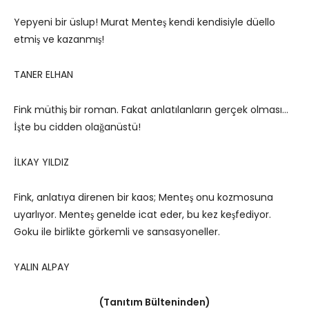
Yepyeni bir üslup! Murat Menteş kendi kendisiyle düello
etmiş ve kazanmış!
TANER ELHAN
Fink müthiş bir roman. Fakat anlatılanların gerçek olması…
İşte bu cidden olağanüstü!
İLKAY YILDIZ
Fink, anlatıya direnen bir kaos; Menteş onu kozmosuna
uyarlıyor. Menteş genelde icat eder, bu kez keşfediyor.
Goku ile birlikte görkemli ve sansasyoneller.
YALIN ALPAY
(Tanıtım Bülteninden)