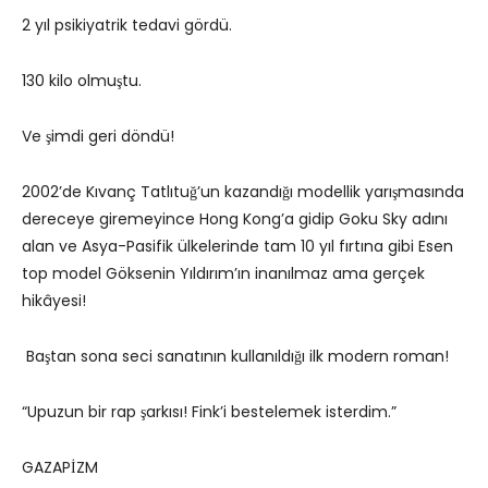
2 yıl psikiyatrik tedavi gördü.
130 kilo olmuştu.
Ve şimdi geri döndü!
2002’de Kıvanç Tatlıtuğ’un kazandığı modellik yarışmasında
dereceye giremeyince Hong Kong’a gidip Goku Sky adını
alan ve Asya-Pasifik ülkelerinde tam 10 yıl fırtına gibi Esen
top model Göksenin Yıldırım’ın inanılmaz ama gerçek
hikâyesi!
Baştan sona seci sanatının kullanıldığı ilk modern roman!
“Upuzun bir rap şarkısı! Fink’i bestelemek isterdim.”
GAZAPİZM