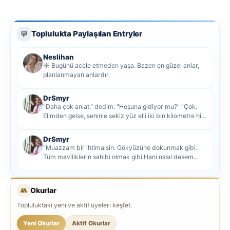
Toplulukta Paylaşılan Entryler
💬
Neslihan
☀️ Bugünü acele etmeden yaşa. Bazen en güzel anlar,
planlanmayan anlardır.
DrSmyr
"Daha çok anlat," dedim. "Hoşuna gidiyor mu?" "Çok.
Elimden gelse, seninle sekiz yüz elli iki bin kilometre hi...
DrSmyr
"Muazzam bir ihtimalsin. Gökyüzüne dokunmak gibi.
Tüm maviliklerin sahibi olmak gibi Hani nasıl desem
mutlu ol...
👥
Okurlar
Topluluktaki yeni ve aktif üyeleri keşfet.
Yeni Okurlar
Aktif Okurlar