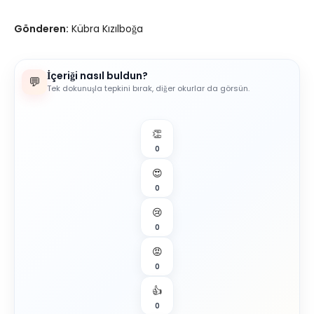
Gönderen:
Kübra Kızılboğa
İçeriği nasıl buldun?
💬
Tek dokunuşla tepkini bırak, diğer okurlar da görsün.
👏
0
😍
0
😢
0
😡
0
👍
0