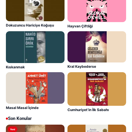
Dokuzuncu Hariciye Koğuşu
Hayvan Çiftliği
Kral Kaybederse
Kıskanmak
Masal Masal İçinde
Cumhuriyet’in İlk Sabahı
Son Konular
Yeni