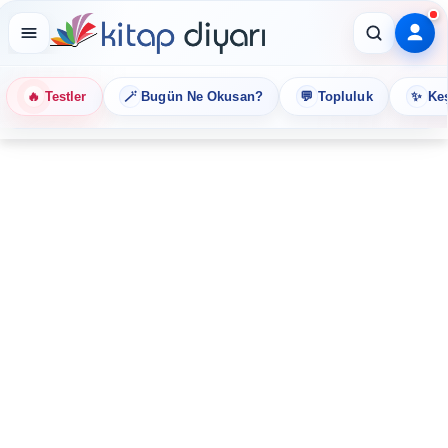
🔥
🪄
💬
✨
Testler
Bugün Ne Okusan?
Topluluk
Keş