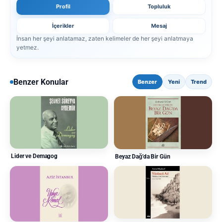
Profil
Topluluk
İçerikler
Mesaj
İnsan her şeyi anlatamaz, zaten kelimeler de her şeyi anlatmaya
yetmez.
Benzer Konular
Benzer
Yeni
Trend
Lider ve Demagog
Beyaz Dağ’da Bir Gün