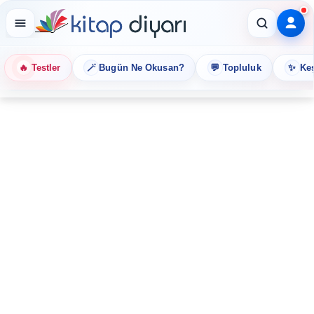
🔥
🪄
💬
✨
Testler
Bugün Ne Okusan?
Topluluk
Keş