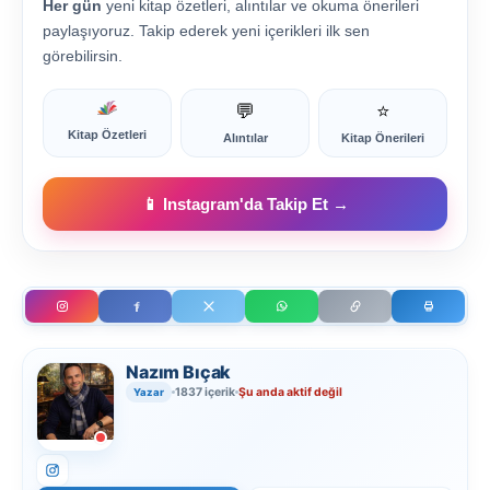
Her gün
yeni kitap özetleri, alıntılar ve okuma önerileri
paylaşıyoruz. Takip ederek yeni içerikleri ilk sen
görebilirsin.
💬
⭐
Kitap Özetleri
Alıntılar
Kitap Önerileri
📱 Instagram'da Takip Et →
Nazım Bıçak
1837 içerik
Şu anda aktif değil
Yazar