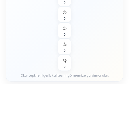
0
😢
0
😡
0
👍
0
👎
0
Okur tepkileri içerik kalitesini görmemize yardımcı olur.