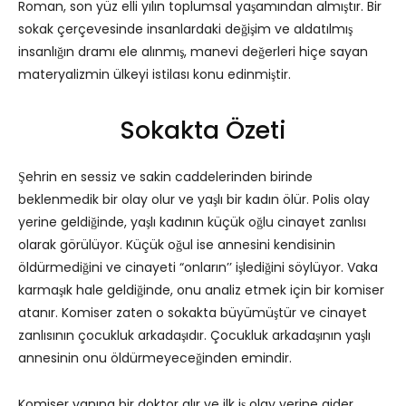
Roman, son yüz elli yılın toplumsal yaşamından almıştır. Bir
sokak çerçevesinde insanlardaki değişim ve aldatılmış
insanlığın dramı ele alınmış, manevi değerleri hiçe sayan
materyalizmin ülkeyi istilası konu edinmiştir.
Sokakta Özeti
Şehrin en sessiz ve sakin caddelerinden birinde
beklenmedik bir olay olur ve yaşlı bir kadın ölür. Polis olay
yerine geldiğinde, yaşlı kadının küçük oğlu cinayet zanlısı
olarak görülüyor. Küçük oğul ise annesini kendisinin
öldürmediğini ve cinayeti “onların’’ işlediğini söylüyor. Vaka
karmaşık hale geldiğinde, onu analiz etmek için bir komiser
atanır. Komiser zaten o sokakta büyümüştür ve cinayet
zanlısının çocukluk arkadaşıdır. Çocukluk arkadaşının yaşlı
annesinin onu öldürmeyeceğinden emindir.
Komiser yanına bir doktor alır ve ilk iş olay yerine gider.