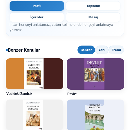
Profil
Topluluk
İçerikler
Mesaj
İnsan her şeyi anlatamaz, zaten kelimeler de her şeyi anlatmaya
yetmez.
Benzer Konular
Benzer
Yeni
Trend
Vadideki Zambak
Devlet