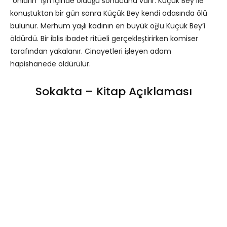
“onların” işin içinde olduğu sonucuna varır. Küçük Bey ile
konuştuktan bir gün sonra Küçük Bey kendi odasında ölü
bulunur. Merhum yaşlı kadının en büyük oğlu Küçük Bey’i
öldürdü. Bir iblis ibadet ritüeli gerçekleştirirken komiser
tarafından yakalanır. Cinayetleri işleyen adam
hapishanede öldürülür.
Sokakta – Kitap Açıklaması