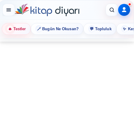
🔥
🪄
💬
✨
Testler
Bugün Ne Okusan?
Topluluk
Keş