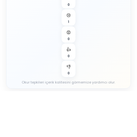
0
😢
1
😡
0
👍
0
👎
0
Okur tepkileri içerik kalitesini görmemize yardımcı olur.