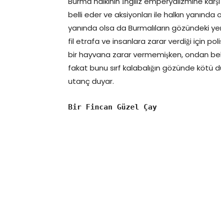
Burma halkının İngiliz emperyalizmine karş
belli eder ve aksiyonları ile halkın yanında o
yanında olsa da Burmalıların gözündeki yeri 
fil etrafa ve insanlara zarar verdiği için p
bir hayvana zarar vermemişken, ondan bekle
fakat bunu sırf kalabalığın gözünde kötü du
utanç duyar.
Bir Fincan Güzel Çay