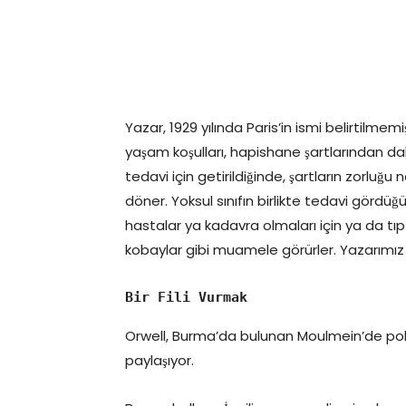
Yazar, 1929 yılında Paris’in ismi belirtilmem
yaşam koşulları, hapishane şartlarından d
tedavi için getirildiğinde, şartların zorlu
döner. Yoksul sınıfın birlikte tedavi görd
hastalar ya kadavra olmaları için ya da tıp
kobaylar gibi muamele görürler. Yazarımız
Bir Fili Vurmak
Orwell, Burma’da bulunan Moulmein’de polis
paylaşıyor.