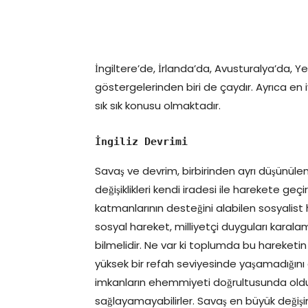
İngiltere’de, İrlanda’da, Avusturalya’da
göstergelerinden biri de çaydır. Ayrıca en
sık sık konusu olmaktadır.
İngiliz Devrimi
Savaş ve devrim, birbirinden ayrı düşünüle
değişiklikleri kendi iradesi ile harekete ge
katmanlarının desteğini alabilen sosyalist h
sosyal hareket, milliyetçi duyguları kara
bilmelidir. Ne var ki toplumda bu hareketin i
yüksek bir refah seviyesinde yaşamadığını
imkanların ehemmiyeti doğrultusunda olduğ
sağlayamayabilirler. Savaş en büyük değişim