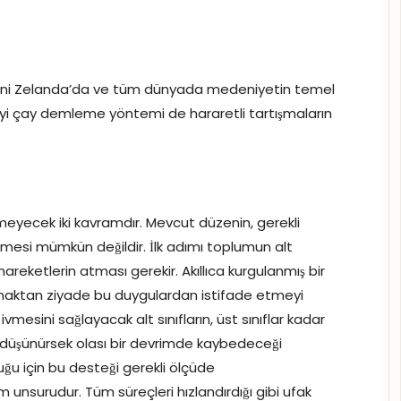
, Yeni Zelanda’da ve tüm dünyada medeniyetin temel
 iyi çay demleme yöntemi de hararetli tartışmaların
meyecek iki kavramdır. Mevcut düzenin, gerekli
çirmesi mümkün değildir. İlk adımı toplumun alt
areketlerin atması gerekir. Akıllıca kurgulanmış bir
lamaktan ziyade bu duygulardan istifade etmeyi
vmesini sağlayacak alt sınıfların, üst sınıflar kadar
 düşünürsek olası bir devrimde kaybedeceği
u için bu desteği gerekli ölçüde
 unsurudur. Tüm süreçleri hızlandırdığı gibi ufak