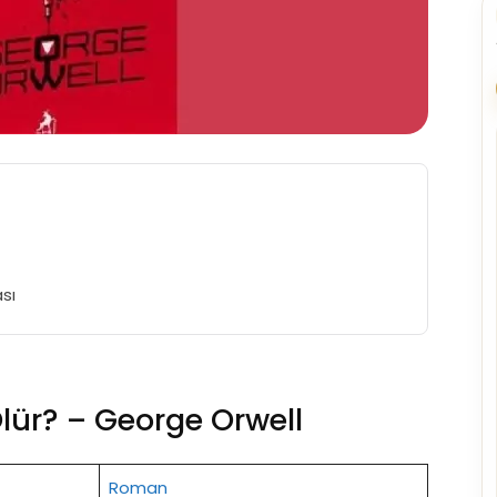
ası
Ölür? – George Orwell
Roman