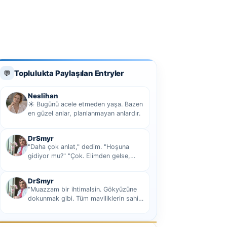
Toplulukta Paylaşılan Entryler
💬
Neslihan
☀️ Bugünü acele etmeden yaşa. Bazen
en güzel anlar, planlanmayan anlardır.
DrSmyr
"Daha çok anlat," dedim. "Hoşuna
gidiyor mu?" "Çok. Elimden gelse,
seninle sekiz yüz elli iki bin kilometre
hi...
DrSmyr
"Muazzam bir ihtimalsin. Gökyüzüne
dokunmak gibi. Tüm maviliklerin sahibi
olmak gibi Hani nasıl desem mutlu ol...