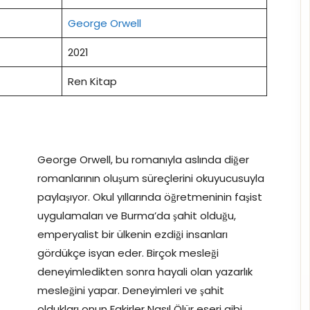
George Orwell
2021
Ren Kitap
George Orwell, bu romanıyla aslında diğer
romanlarının oluşum süreçlerini okuyucusuyla
paylaşıyor. Okul yıllarında öğretmeninin faşist
uygulamaları ve Burma’da şahit olduğu,
emperyalist bir ülkenin ezdiği insanları
gördükçe isyan eder. Birçok mesleği
deneyimledikten sonra hayali olan yazarlık
mesleğini yapar. Deneyimleri ve şahit
oldukları onun Fakirler Nasıl Ölür eseri gibi