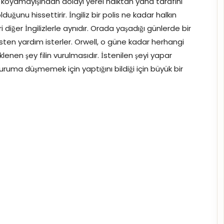
ı koyamayışından dolayı yerel halktan yana tarafını
lduğunu hissettirir. İngiliz bir polis ne kadar halkın
diğer İngilizlerle aynıdır. Orada yaşadığı günlerde bir
olisten yardım isterler. Orwell, o güne kadar herhangi
nen şey filin vurulmasıdır. İstenilen şeyi yapar
ruma düşmemek için yaptığını bildiği için büyük bir