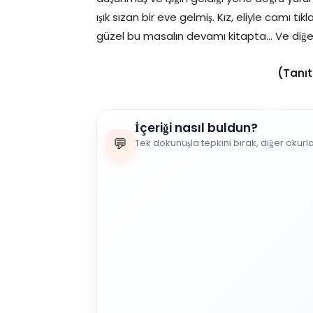
ışık sızan bir eve gelmiş. Kız, eliyle camı t
güzel bu masalın devamı kitapta… Ve diğe
(Tanıt
İçeriği nasıl buldun?
💬
Tek dokunuşla tepkini bırak, diğer okurl