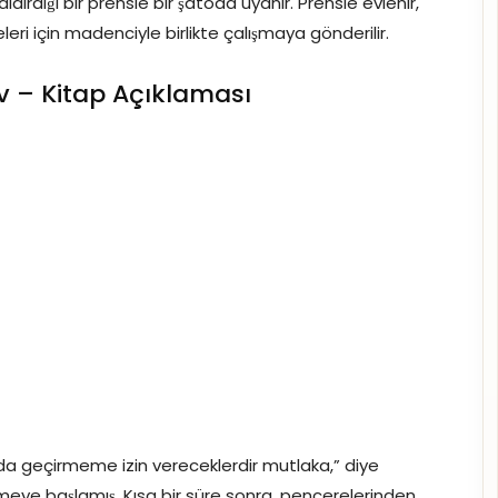
ldırdığı bir prensle bir şatoda uyanır. Prensle evlenir,
eri için madenciyle birlikte çalışmaya gönderilir.
 – Kitap Açıklaması
ada geçirmeme izin vereceklerdir mutlaka,” diye
meye başlamış. Kısa bir süre sonra, pencerelerinden