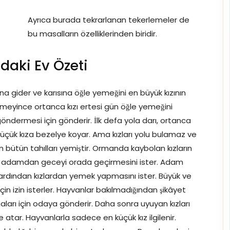
Ayrıca burada tekrarlanan tekerlemeler de
bu masalların özelliklerinden biridir.
aki Ev Özeti
na gider ve karısına öğle yemeğini en büyük kızının
elmeyince ortanca kızı ertesi gün öğle yemeğini
göndermesi için gönderir. İlk defa yola darı, ortanca
küçük kıza bezelye koyar. Ama kızları yolu bulamaz ve
 bütün tahılları yemiştir. Ormanda kaybolan kızların
şlı adamdan geceyi orada geçirmesini ister. Adam
 ardından kızlardan yemek yapmasını ister. Büyük ve
n izin isterler. Hayvanlar bakılmadığından şikâyet
ları için odaya gönderir. Daha sonra uyuyan kızları
 atar. Hayvanlarla sadece en küçük kız ilgilenir.