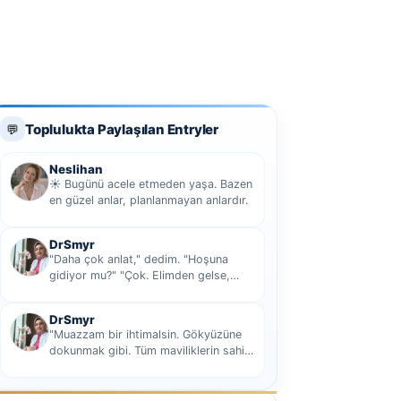
Toplulukta Paylaşılan Entryler
💬
Neslihan
☀️ Bugünü acele etmeden yaşa. Bazen
en güzel anlar, planlanmayan anlardır.
DrSmyr
"Daha çok anlat," dedim. "Hoşuna
gidiyor mu?" "Çok. Elimden gelse,
seninle sekiz yüz elli iki bin kilometre
hi...
DrSmyr
"Muazzam bir ihtimalsin. Gökyüzüne
dokunmak gibi. Tüm maviliklerin sahibi
olmak gibi Hani nasıl desem mutlu ol...