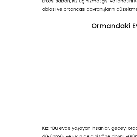
Ertesi sabah, kız üç hizmetçisi ve lanetini ka
ablası ve ortancası davranışlarını düzeltmel
Ormandaki Ev
Kız: “Bu evde yaşayan insanlar, geceyi or
düşünmüş ve ışığın geldiği yöne doğru yürü