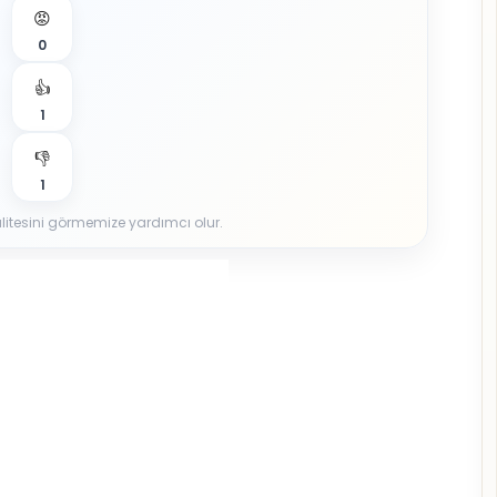
😡
0
👍
1
👎
1
 kalitesini görmemize yardımcı olur.