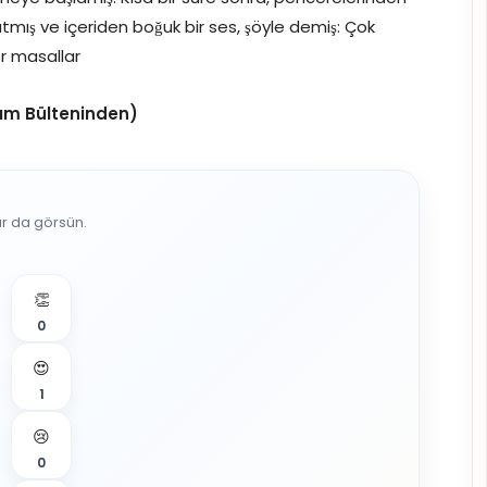
ıklatmış ve içeriden boğuk bir ses, şöyle demiş: Çok
r masallar
ım Bülteninden)
ar da görsün.
👏
0
😍
1
😢
0