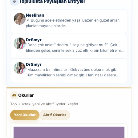
Toplulukta Paylaşılan Entryler
💬
Neslihan
☀️ Bugünü acele etmeden yaşa. Bazen en güzel anlar,
planlanmayan anlardır.
DrSmyr
"Daha çok anlat," dedim. "Hoşuna gidiyor mu?" "Çok.
Elimden gelse, seninle sekiz yüz elli iki bin kilometre hi...
DrSmyr
"Muazzam bir ihtimalsin. Gökyüzüne dokunmak gibi.
Tüm maviliklerin sahibi olmak gibi Hani nasıl desem
mutlu ol...
👥
Okurlar
Topluluktaki yeni ve aktif üyeleri keşfet.
Yeni Okurlar
Aktif Okurlar