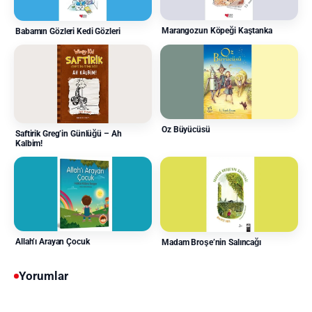
Marangozun Köpeği Kaştanka
Babamın Gözleri Kedi Gözleri
Oz Büyücüsü
Saftirik Greg’in Günlüğü – Ah
Kalbim!
Allah’ı Arayan Çocuk
Madam Broşe’nin Salıncağı
Yorumlar