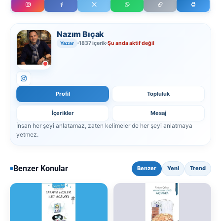
Nazım Bıçak
1837 içerik
Şu anda aktif değil
Yazar
Profil
Topluluk
İçerikler
Mesaj
İnsan her şeyi anlatamaz, zaten kelimeler de her şeyi anlatmaya
yetmez.
Benzer Konular
Benzer
Yeni
Trend