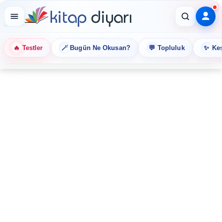
🔥
🪄
💬
✨
Testler
Bugün Ne Okusan?
Topluluk
Keş