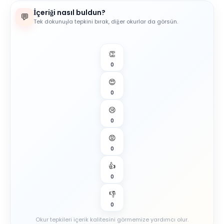
İçeriği nasıl buldun?
💬
Tek dokunuşla tepkini bırak, diğer okurlar da görsün.
👏
0
😍
0
😢
0
😡
0
👍
0
👎
0
Okur tepkileri içerik kalitesini görmemize yardımcı olur.