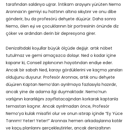
tarafından saldırıya uğrar. İntikam arayışını yürüten Nemo
Aronnax’ın gemiyi su hattının altına sıkıştırır ve onu dibe
gönderir, bu da profesörü dehşete düşürür. Daha sonra
Nemo, ölen eşi ve çocuklarının bir portresinin önünde diz
çöker ve ardından derin bir depresyona girer.
Denizaltıdaki koşullar büyük ölçüde değişir. artık nöbet
tutulmaz ve gemi amaçsızca dolaşır. Ned o kadar içine
kapanır ki, Conseil zıpkıncının hayatından endişe eder.
Ancak bir sabah Ned, karayı gördüklerini ve kaçma şansları
olduğunu duyurur. Profesör Aronnax, artık onu dehşete
düşüren Kaptan Nemo’dan ayrılmaya fazlasıyla hazırdır,
ancak yine de adama ilgi duymaktadır. Nemo’nun
varlığının kararlılığını zayıflatacağından korkarak kaptanla
temastan kaçınır. Ancak ayrılmadan önce, Profesör
Nemo’ya kulak misafiri olur ve onun ıstırap içinde “Ey Yüce
Tanrım! Yeter! Yeter!” Aronnax hemen arkadaşlarına katılır
ve kaçış planlarını gerçekleştirirler, ancak denizaltının