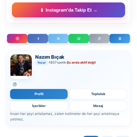
📱 Instagram'da Takip Et →
Nazım Bıçak
1837 içerik
Şu anda aktif değil
Yazar
Profil
Topluluk
İçerikler
Mesaj
İnsan her şeyi anlatamaz, zaten kelimeler de her şeyi anlatmaya
yetmez.