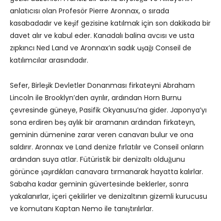
anlatıcısı olan Profesör Pierre Aronnax, o sırada
kasabadadır ve keşif gezisine katılmak için son dakikada bir
davet alır ve kabul eder. Kanadalı balina avcısı ve usta
zıpkıncı Ned Land ve Aronnax’ın sadık uşağı Conseil de
katılımcılar arasındadır.
Sefer, Birleşik Devletler Donanması firkateyni Abraham
Lincoln ile Brooklyn’den ayrılır, ardından Horn Burnu
çevresinde güneye, Pasifik Okyanusu’na gider. Japonya’yı
sona erdiren beş aylık bir aramanın ardından firkateyn,
geminin dümenine zarar veren canavarı bulur ve ona
saldırır. Aronnax ve Land denize fırlatılır ve Conseil onların
ardından suya atlar. Fütüristik bir denizaltı olduğunu
görünce şaşırdıkları canavara tırmanarak hayatta kalırlar.
Sabaha kadar geminin güvertesinde beklerler, sonra
yakalanırlar, içeri çekilirler ve denizaltının gizemli kurucusu
ve komutanı Kaptan Nemo ile tanıştırılırlar.