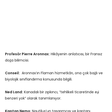
Profesör Pierre Aronnax:
Hikâyenin anlatıcısı, bir Fransız
doğa bilimcisi.
Conseil:
Aronnax’ın Flaman hizmetkârı, ona çok bağlı ve
biyolojik sınıflandırma konusunda bilgili.
Ned Land:
Kanadalı bir zıpkıncı, “tehlikeli ticaretinde eşi
benzeri yok” olarak tanımlanıyor.
Kaptan Nemo
: Nautilus’un tasarımcısı ve kaptanı.