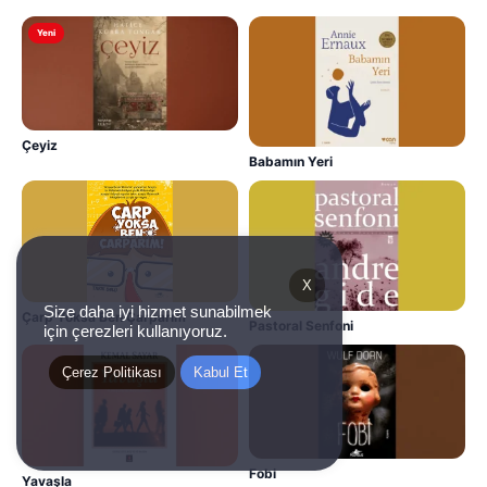
Yeni
Çeyiz
Babamın Yeri
X
Size daha iyi hizmet sunabilmek
Çarp Yoksa Ben Çarparım
Pastoral Senfoni
için çerezleri kullanıyoruz.
Çerez Politikası
Kabul Et
Fobi
Yavaşla