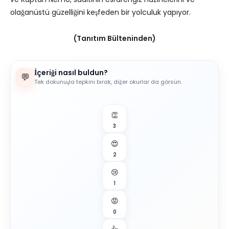
olağanüstü güzelliğini keşfeden bir yolculuk yapıyor.
(Tanıtım Bülteninden)
İçeriği nasıl buldun?
💬
Tek dokunuşla tepkini bırak, diğer okurlar da görsün.
👏
3
😍
2
😢
1
😡
0