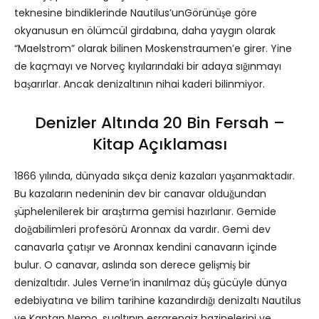
teknesine bindiklerinde Nautilus’unGörünüşe göre
okyanusun en ölümcül girdabına, daha yaygın olarak
“Maelstrom” olarak bilinen Moskenstraumen’e girer. Yine
de kaçmayı ve Norveç kıyılarındaki bir adaya sığınmayı
başarırlar. Ancak denizaltının nihai kaderi bilinmiyor.
Denizler Altında 20 Bin Fersah –
Kitap Açıklaması
1866 yılında, dünyada sıkça deniz kazaları yaşanmaktadır.
Bu kazaların nedeninin dev bir canavar olduğundan
şüphelenilerek bir araştırma gemisi hazırlanır. Gemide
doğabilimleri profesörü Aronnax da vardır. Gemi dev
canavarla çatışır ve Aronnax kendini canavarın içinde
bulur. O canavar, aslında son derece gelişmiş bir
denizaltıdır. Jules Verne’in inanılmaz düş gücüyle dünya
edebiyatına ve bilim tarihine kazandırdığı denizaltı Nautilus
ve Kaptan Nemo, sualtının esrarengiz hazinelerini ve