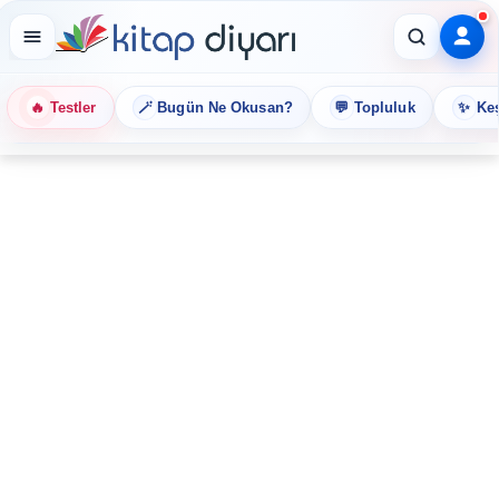
🔥
🪄
💬
✨
Testler
Bugün Ne Okusan?
Topluluk
Keş