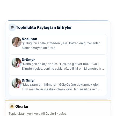
Toplulukta Paylaşılan Entryler
💬
Neslihan
☀️ Bugünü acele etmeden yaşa. Bazen en güzel anlar,
planlanmayan anlardır.
DrSmyr
"Daha çok anlat," dedim. "Hoşuna gidiyor mu?" "Çok.
Elimden gelse, seninle sekiz yüz elli iki bin kilometre hi...
DrSmyr
"Muazzam bir ihtimalsin. Gökyüzüne dokunmak gibi.
Tüm maviliklerin sahibi olmak gibi Hani nasıl desem
mutlu ol...
👥
Okurlar
Topluluktaki yeni ve aktif üyeleri keşfet.