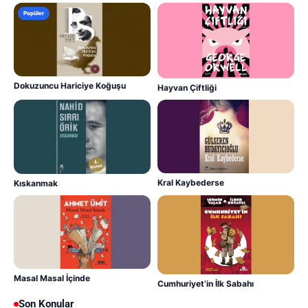
Popüler
Dokuzuncu Hariciye Koğuşu
Hayvan Çiftliği
Kral Kaybederse
Kıskanmak
Masal Masal İçinde
Cumhuriyet’in İlk Sabahı
Son Konular