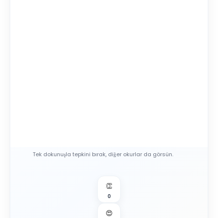
Tek dokunuşla tepkini bırak, diğer okurlar da görsün.
👏
0
😍