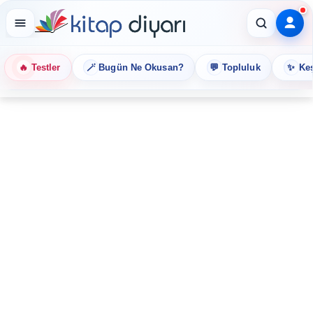
🔥
🪄
💬
✨
Testler
Bugün Ne Okusan?
Topluluk
Keş