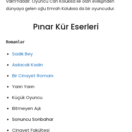
Vakfı’ndadır. Oyuncu Can Kolukısa ile olan evliliğinden
dünyaya gelen oğlu Emrah Kolukısa da bir oyuncudur.
Pınar Kür Eserleri
Romanlar
Sadık Bey
Asılacak Kadın
Bir Cinayet Romanı
Yarın Yarın
Küçük Oyuncu
Bitmeyen Aşk
Sonuncu Sonbahar
Cinayet Fakültesi