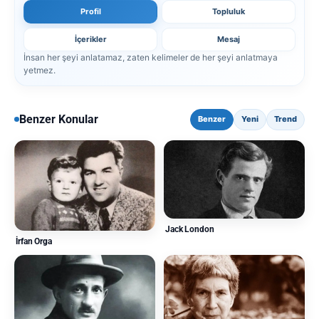
Profil
Topluluk
İçerikler
Mesaj
İnsan her şeyi anlatamaz, zaten kelimeler de her şeyi anlatmaya
yetmez.
Benzer Konular
Benzer
Yeni
Trend
Jack London
İrfan Orga