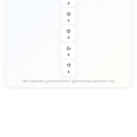
0
😢
0
😡
0
👍
0
👎
0
Okur tepkileri içerik kalitesini görmemize yardımcı olur.