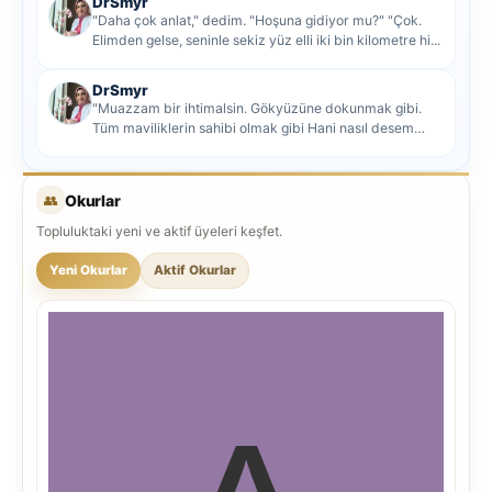
DrSmyr
"Daha çok anlat," dedim. "Hoşuna gidiyor mu?" "Çok.
Elimden gelse, seninle sekiz yüz elli iki bin kilometre hi...
DrSmyr
"Muazzam bir ihtimalsin. Gökyüzüne dokunmak gibi.
Tüm maviliklerin sahibi olmak gibi Hani nasıl desem
mutlu ol...
👥
Okurlar
Topluluktaki yeni ve aktif üyeleri keşfet.
Yeni Okurlar
Aktif Okurlar