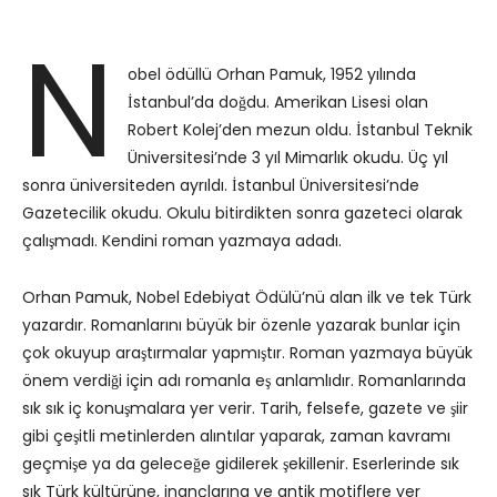
N
obel ödüllü Orhan Pamuk, 1952 yılında
İstanbul’da doğdu. Amerikan Lisesi olan
Robert Kolej’den mezun oldu. İstanbul Teknik
Üniversitesi’nde 3 yıl Mimarlık okudu. Üç yıl
sonra üniversiteden ayrıldı. İstanbul Üniversitesi’nde
Gazetecilik okudu. Okulu bitirdikten sonra gazeteci olarak
çalışmadı. Kendini roman yazmaya adadı.
Orhan Pamuk, Nobel Edebiyat Ödülü’nü alan ilk ve tek Türk
yazardır. Romanlarını büyük bir özenle yazarak bunlar için
çok okuyup araştırmalar yapmıştır. Roman yazmaya büyük
önem verdiği için adı romanla eş anlamlıdır. Romanlarında
sık sık iç konuşmalara yer verir. Tarih, felsefe, gazete ve şiir
gibi çeşitli metinlerden alıntılar yaparak, zaman kavramı
geçmişe ya da geleceğe gidilerek şekillenir. Eserlerinde sık
sık Türk kültürüne, inançlarına ve antik motiflere yer