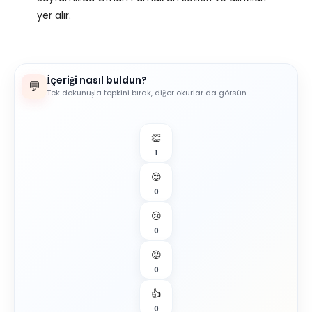
yer alır.
İçeriği nasıl buldun?
💬
Tek dokunuşla tepkini bırak, diğer okurlar da görsün.
👏
1
😍
0
😢
0
😡
0
👍
0