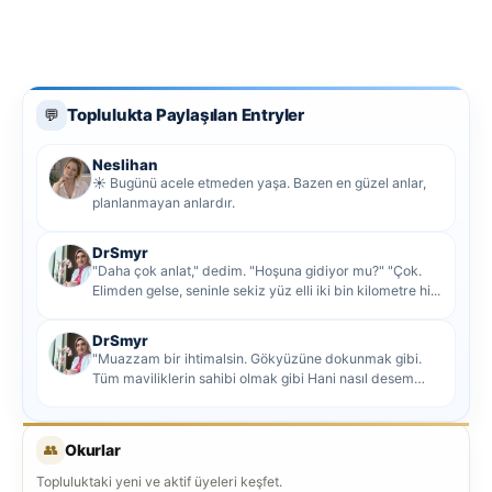
Toplulukta Paylaşılan Entryler
💬
Neslihan
☀️ Bugünü acele etmeden yaşa. Bazen en güzel anlar,
planlanmayan anlardır.
DrSmyr
"Daha çok anlat," dedim. "Hoşuna gidiyor mu?" "Çok.
Elimden gelse, seninle sekiz yüz elli iki bin kilometre hi...
DrSmyr
"Muazzam bir ihtimalsin. Gökyüzüne dokunmak gibi.
Tüm maviliklerin sahibi olmak gibi Hani nasıl desem
mutlu ol...
👥
Okurlar
Topluluktaki yeni ve aktif üyeleri keşfet.