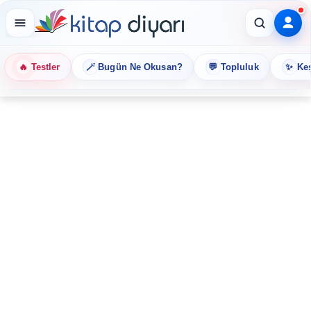
🔥
🪄
💬
✨
Testler
Bugün Ne Okusan?
Topluluk
Keş