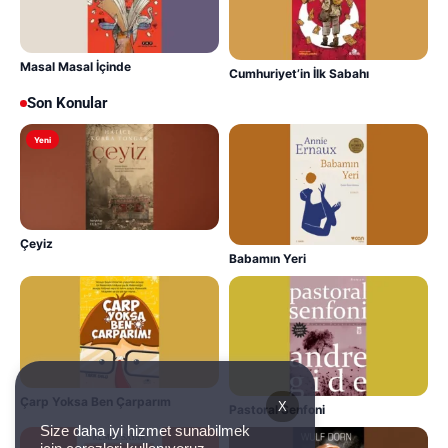
Masal Masal İçinde
Cumhuriyet’in İlk Sabahı
Son Konular
Yeni
Çeyiz
Babamın Yeri
Çarp Yoksa Ben Çarparım
X
Pastoral Senfoni
Size daha iyi hizmet sunabilmek