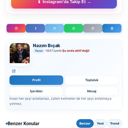
📱 Instagram'da Takip Et →
Nazım Bıçak
1837 içerik
Şu anda aktif değil
Yazar
Profil
Topluluk
İçerikler
Mesaj
İnsan her şeyi anlatamaz, zaten kelimeler de her şeyi anlatmaya
yetmez.
Benzer Konular
Benzer
Yeni
Trend