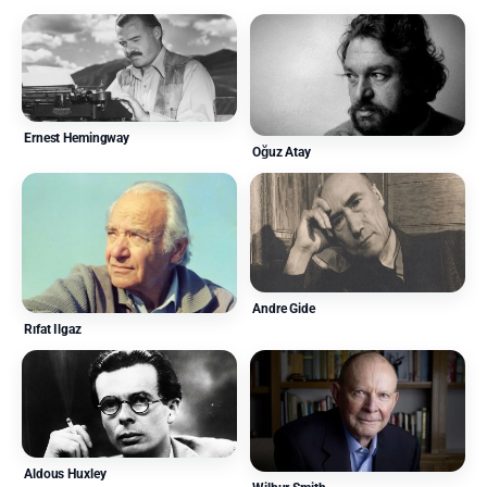
Ernest Hemingway
Oğuz Atay
Andre Gide
Rıfat Ilgaz
Aldous Huxley