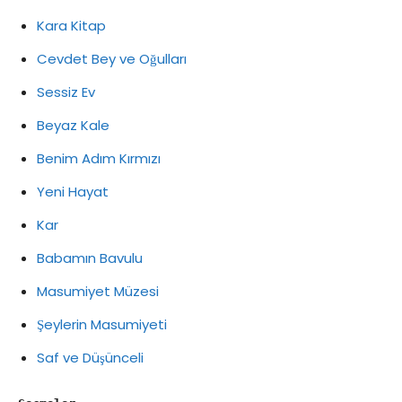
Kara Kitap
Cevdet Bey ve Oğulları
Sessiz Ev
Beyaz Kale
Benim Adım Kırmızı
Yeni Hayat
Kar
Babamın Bavulu
Masumiyet Müzesi
Şeylerin Masumiyeti
Saf ve Düşünceli