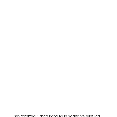
Sayfamızda Orhan Pamuk’un sözleri ve alıntıları