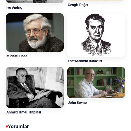
Cengiz Dağcı
İvo Andriç
Michael Ende
Esat Mahmut Karakurt
John Boyne
Ahmet Hamdi Tanpınar
Yorumlar