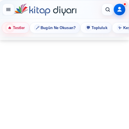
🔥
🪄
💬
✨
Testler
Bugün Ne Okusan?
Topluluk
Keş