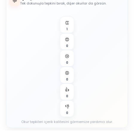
💬
Tek dokunuşla tepkini bırak, diğer okurlar da görsün.
👏
1
😍
0
😢
0
😡
0
👍
0
👎
0
Okur tepkileri içerik kalitesini görmemize yardımcı olur.