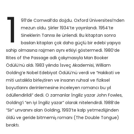
1
911’de Cornwall’da doğdu. Oxford Üniversitesi’nden
mezun oldu. Şiirler 1934’te yayınlandı. 1954’te
Sineklerin Tanrısı ile ünlendi. Bu kitaptan sonra
basılan kitapları çok daha güçlü bir edebi yapıya
sahip olmasına rağmen aynı etkiyi göstermedi. 1980’de
Rites of the Passage adlı çalışmasıyla Man Booker
Ödülü’nü aldı. 1983 yılında İsveç Akademisi, William
Golding’e Nobel Edebiyat Ödülü’nü verdi ve “Hakikati ve
miti ustalıkla birleştiren ve insanın ruhsal ve fiziksel
boyutlarını derinlemesine inceleyen romancı bu yıl
ödüllendirildi” dedi. O zamanlar İngiliz yazar John Fowles,
Golding’i “en iyi İngiliz yazar” olarak nitelendirdi. 1988’de
“Sir” unvanını alan Golding, 1993’te kalp yetmezliğinden
öldü ve geride bitmemiş romanı (The Double Tongue)
bıraktı.