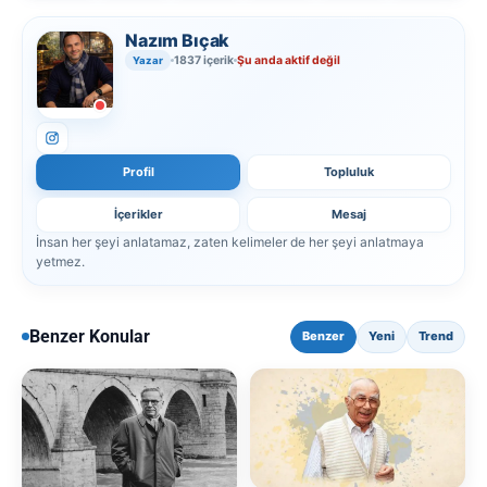
Nazım Bıçak
1837 içerik
Şu anda aktif değil
Yazar
Profil
Topluluk
İçerikler
Mesaj
İnsan her şeyi anlatamaz, zaten kelimeler de her şeyi anlatmaya
yetmez.
Benzer Konular
Benzer
Yeni
Trend