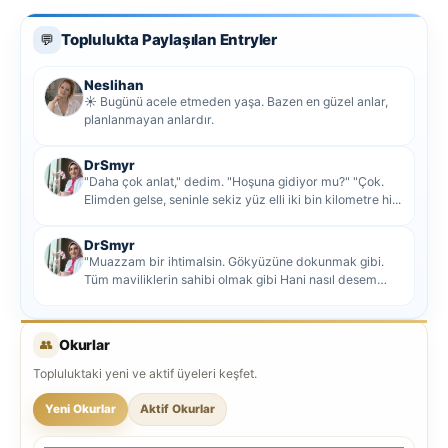
Toplulukta Paylaşılan Entryler
💬
Neslihan
☀️ Bugünü acele etmeden yaşa. Bazen en güzel anlar,
planlanmayan anlardır.
DrSmyr
"Daha çok anlat," dedim. "Hoşuna gidiyor mu?" "Çok.
Elimden gelse, seninle sekiz yüz elli iki bin kilometre hi...
DrSmyr
"Muazzam bir ihtimalsin. Gökyüzüne dokunmak gibi.
Tüm maviliklerin sahibi olmak gibi Hani nasıl desem
mutlu ol...
👥
Okurlar
Topluluktaki yeni ve aktif üyeleri keşfet.
Yeni Okurlar
Aktif Okurlar