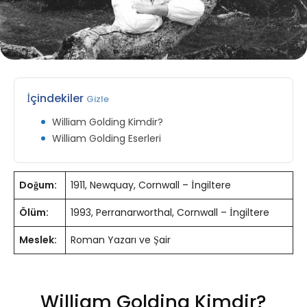
İçindekiler
Gizle
William Golding Kimdir?
William Golding Eserleri
Doğum:
1911, Newquay, Cornwall – İngiltere
Ölüm:
1993, Perranarworthal, Cornwall – İngiltere
Meslek:
Roman Yazarı ve Şair
William Golding Kimdir?