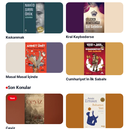
Kral Kaybederse
Kıskanmak
Masal Masal İçinde
Cumhuriyet’in İlk Sabahı
Son Konular
Yeni
Çeyiz