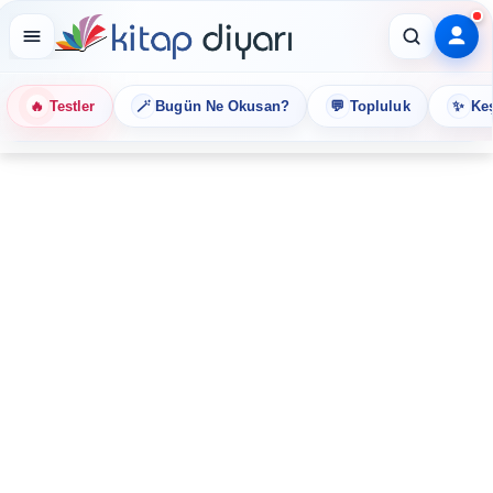
🔥
🪄
💬
✨
Testler
Bugün Ne Okusan?
Topluluk
Keş