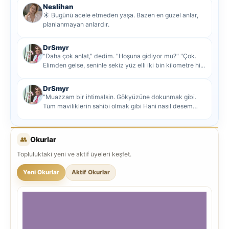
Neslihan
☀️ Bugünü acele etmeden yaşa. Bazen en güzel anlar,
planlanmayan anlardır.
DrSmyr
"Daha çok anlat," dedim. "Hoşuna gidiyor mu?" "Çok.
Elimden gelse, seninle sekiz yüz elli iki bin kilometre hi...
DrSmyr
"Muazzam bir ihtimalsin. Gökyüzüne dokunmak gibi.
Tüm maviliklerin sahibi olmak gibi Hani nasıl desem
mutlu ol...
👥
Okurlar
Topluluktaki yeni ve aktif üyeleri keşfet.
Yeni Okurlar
Aktif Okurlar