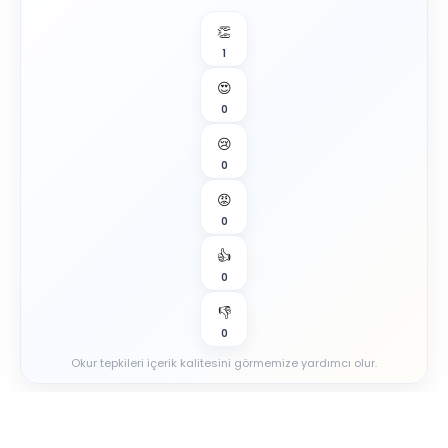
👏
1
😍
0
😢
0
😡
0
👍
0
👎
0
Okur tepkileri içerik kalitesini görmemize yardımcı olur.