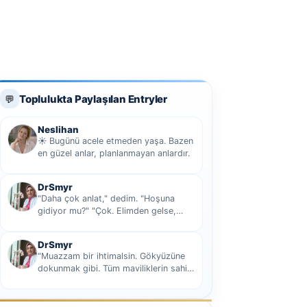
Toplulukta Paylaşılan Entryler
💬
Neslihan
☀️ Bugünü acele etmeden yaşa. Bazen
en güzel anlar, planlanmayan anlardır.
DrSmyr
"Daha çok anlat," dedim. "Hoşuna
gidiyor mu?" "Çok. Elimden gelse,
seninle sekiz yüz elli iki bin kilometre
hi...
DrSmyr
"Muazzam bir ihtimalsin. Gökyüzüne
dokunmak gibi. Tüm maviliklerin sahibi
olmak gibi Hani nasıl desem mutlu ol...