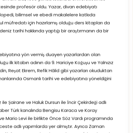
itesinde profesör oldu. Yazar, divan edebiyatı
klopedi, bilimsel ve ebedi makalelere katkıda
ul müfredatı için hazırlamış olduğu ders kitapları da
deniz tarihi hakkında yaptığı bir araştırmanın da bir
Edebiyatına yön vermiş duayen yazarlardan olan
uğu ilk kitabın adının da 9. Hariciye Koğuşu ve Yalnızız
in, Reşat Ekrem, Refik Hâlid gibi yazarları okuduktan
anlarında Osmanlı tarihi ve edebiyatına yöneldiğini
le Şairane ve Haluk Dursun ile İncir Çekirdeği adlı
Haber Türk kanalında Bengisu Karaca ve Koray
e Mario Levi ile birlikte Önce Söz Vardı programında
ceste adlı yapımlarda yer almıştır. Ayrıca Zaman