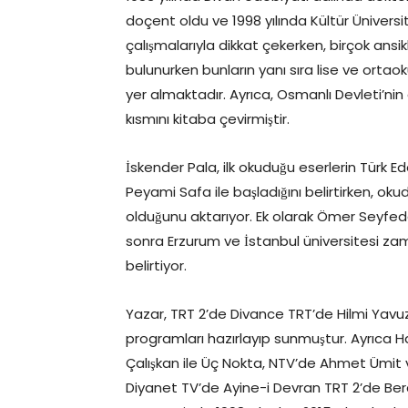
doçent oldu ve 1998 yılında Kültür Ünivers
çalışmalarıyla dikkat çekerken, birçok ansi
bulunurken bunların yanı sıra lise ve ortaok
yer almaktadır. Ayrıca, Osmanlı Devleti’nin 
kısmını kitaba çevirmiştir.
İskender Pala, ilk okuduğu eserlerin Türk 
Peyami Safa ile başladığını belirtirken, okud
olduğunu aktarıyor. Ek olarak Ömer Seyfedd
sonra Erzurum ve İstanbul üniversitesi zam
belirtiyor.
Yazar, TRT 2’de Divance TRT’de Hilmi Yavuz i
programları hazırlayıp sunmuştur. Ayrıca 
Çalışkan ile Üç Nokta, NTV’de Ahmet Ümit v
Diyanet TV’de Ayine-i Devran TRT 2’de Ber