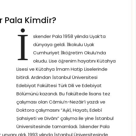
r Pala Kimdir?
İ
skender Pala 1958 yılında Uşak’ta
dünyaya geldi. İlkokulu Uşak
Cumhuriyet İlköğretim Okulu’nda
okudu. Lise öğrenim hayatını Kütahya
Lisesi ve Kütahya İmam Hatip Liselerinde
bitirdi. Ardından İstanbul Üniversitesi
Edebiyat Fakültesi Türk Dili ve Edebiyat
Bölümünü kazandı. Bu fakültede lisans tez
çalışması olan Câmiu’n-Nezâir’i yazdı ve
Doktora çalışmasını “Aşkî, Hayatı, Edebî
Şahsiyeti ve Divânı” çalışma ile yine İstanbul
Üniversitesinde tamamladı. İskender Pala
 unvanı aldı, 1993 yılında İstanbul Üniversitesinde