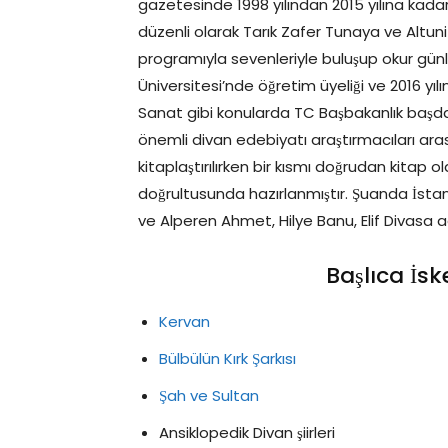
gazetesinde 1998 yılından 2015 yılına kadar
düzenli olarak Tarık Zafer Tunaya ve Altuni
programıyla sevenleriyle buluşup okur gün
Üniversitesi’nde öğretim üyeliği ve 2016 y
Sanat gibi konularda TC Başbakanlık başdanı
önemli divan edebiyatı araştırmacıları aras
kitaplaştırılırken bir kısmı doğrudan kitap o
doğrultusunda hazırlanmıştır. Şuanda İstan
ve Alperen Ahmet, Hilye Banu, Elif Divasa 
Başlıca İsk
Kervan
Bülbülün Kırk Şarkısı
Şah ve Sultan
Ansiklopedik Divan şiirleri