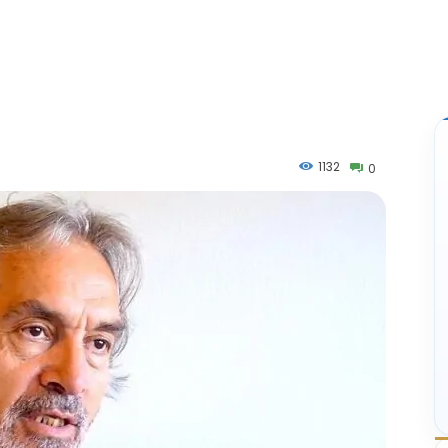
1132
0