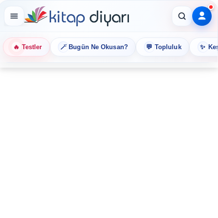
🔥
🪄
💬
✨
Testler
Bugün Ne Okusan?
Topluluk
Keş