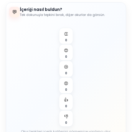
İçeriği nasıl buldun?
💬
Tek dokunuşla tepkini bırak, diğer okurlar da görsün.
👏
0
😍
0
😢
0
😡
0
👍
0
👎
0
Okur tepkileri içerik kalitesini görmemize yardımcı olur.