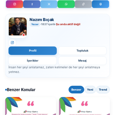
Nazım Bıçak
1837 içerik
Şu anda aktif değil
Yazar
Profil
Topluluk
İçerikler
Mesaj
İnsan her şeyi anlatamaz, zaten kelimeler de her şeyi anlatmaya
yetmez.
Benzer Konular
Benzer
Yeni
Trend