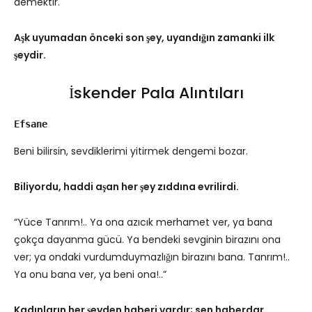
demektir.
Aşk uyumadan önceki son şey, uyandığın zamanki ilk
şeydir.
İskender Pala Alıntıları
Efsane
Beni bilirsin, sevdiklerimi yitirmek dengemi bozar.
Biliyordu, haddi aşan her şey zıddına evrilirdi.
“Yüce Tanrım!.. Ya ona azıcık merhamet ver, ya bana
çokça dayanma gücü. Ya bendeki sevginin birazını ona
ver; ya ondaki vurdumduymazlığın birazını bana. Tanrım!..
Ya onu bana ver, ya beni ona!..”
Kadınların her şeyden haberi vardır; sen haberdar