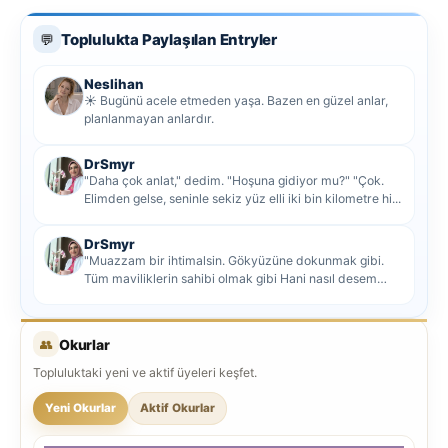
Toplulukta Paylaşılan Entryler
💬
Neslihan
☀️ Bugünü acele etmeden yaşa. Bazen en güzel anlar,
planlanmayan anlardır.
DrSmyr
"Daha çok anlat," dedim. "Hoşuna gidiyor mu?" "Çok.
Elimden gelse, seninle sekiz yüz elli iki bin kilometre hi...
DrSmyr
"Muazzam bir ihtimalsin. Gökyüzüne dokunmak gibi.
Tüm maviliklerin sahibi olmak gibi Hani nasıl desem
mutlu ol...
👥
Okurlar
Topluluktaki yeni ve aktif üyeleri keşfet.
Yeni Okurlar
Aktif Okurlar