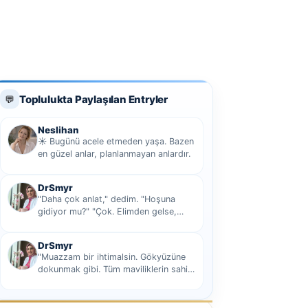
Toplulukta Paylaşılan Entryler
💬
Neslihan
☀️ Bugünü acele etmeden yaşa. Bazen
en güzel anlar, planlanmayan anlardır.
DrSmyr
"Daha çok anlat," dedim. "Hoşuna
gidiyor mu?" "Çok. Elimden gelse,
seninle sekiz yüz elli iki bin kilometre
hi...
DrSmyr
"Muazzam bir ihtimalsin. Gökyüzüne
dokunmak gibi. Tüm maviliklerin sahibi
olmak gibi Hani nasıl desem mutlu ol...