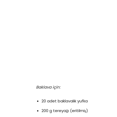
Baklava için:
20 adet baklavalık yufka
200 g tereyağı (eritilmiş)