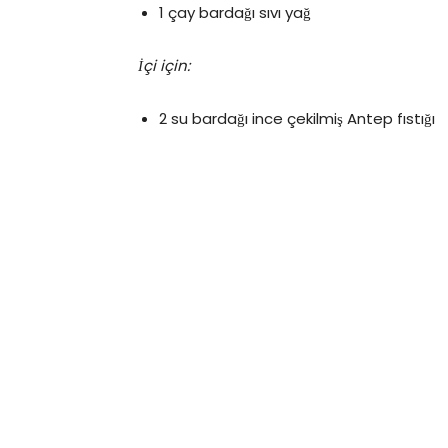
1 çay bardağı sıvı yağ
İçi için:
2 su bardağı ince çekilmiş Antep fıstığı