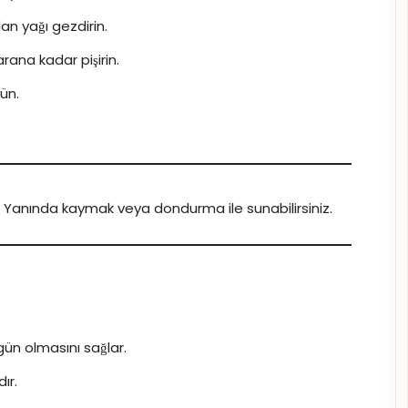
lan yağı gezdirin.
arana kadar pişirin.
ün.
in. Yanında kaymak veya dondurma ile sunabilirsiniz.
gün olmasını sağlar.
ır.