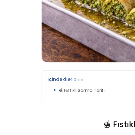
İçindekiler
Gizle
🍯 Fıstıklı Sarma Tarifi
🍯 Fıstı