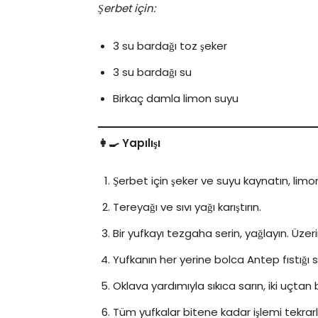
Şerbet için:
3 su bardağı toz şeker
3 su bardağı su
Birkaç damla limon suyu
👩‍🍳 Yapılışı
Şerbet için şeker ve suyu kaynatın, lim
Tereyağı ve sıvı yağı karıştırın.
Bir yufkayı tezgaha serin, yağlayın. Üzeri
Yufkanın her yerine bolca Antep fıstığı s
Oklava yardımıyla sıkıca sarın, iki uçta
Tüm yufkalar bitene kadar işlemi tekrarl