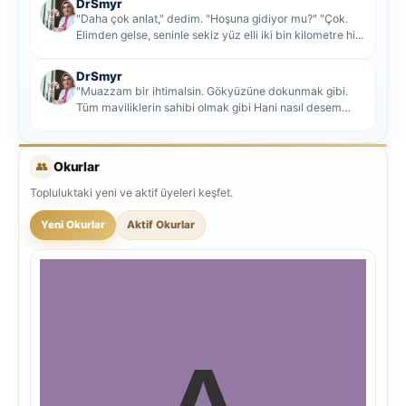
DrSmyr
"Daha çok anlat," dedim. "Hoşuna gidiyor mu?" "Çok.
Elimden gelse, seninle sekiz yüz elli iki bin kilometre hi...
DrSmyr
"Muazzam bir ihtimalsin. Gökyüzüne dokunmak gibi.
Tüm maviliklerin sahibi olmak gibi Hani nasıl desem
mutlu ol...
👥
Okurlar
Topluluktaki yeni ve aktif üyeleri keşfet.
Yeni Okurlar
Aktif Okurlar