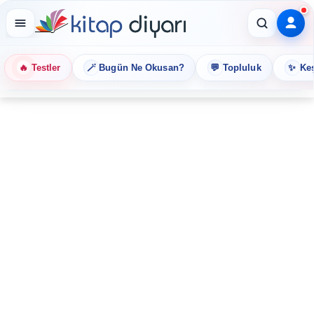
🔥
🪄
💬
✨
Testler
Bugün Ne Okusan?
Topluluk
Keş