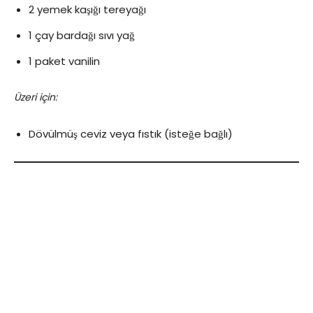
2 yemek kaşığı tereyağı
1 çay bardağı sıvı yağ
1 paket vanilin
Üzeri için:
Dövülmüş ceviz veya fıstık (isteğe bağlı)