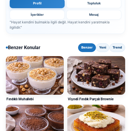
Profil
Topluluk
İçerikler
Mesaj
"Hayat kendini bulmakla ilgili değil. Hayat kendini yaratmakla
ilgilidir."
Benzer Konular
Benzer
Yeni
Trend
Fındıklı Muhallebi
Vişneli Fındık Parçalı Brownie