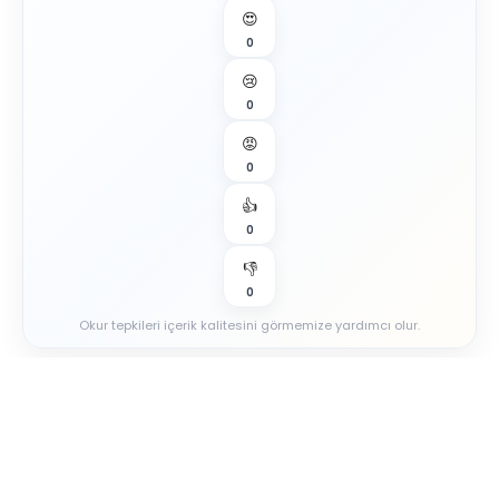
😍
0
😢
0
😡
0
👍
0
👎
0
Okur tepkileri içerik kalitesini görmemize yardımcı olur.