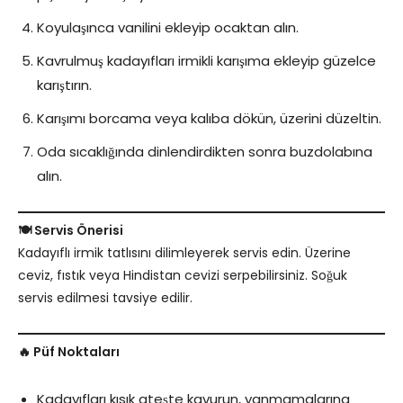
Koyulaşınca vanilini ekleyip ocaktan alın.
Kavrulmuş kadayıfları irmikli karışıma ekleyip güzelce
karıştırın.
Karışımı borcama veya kalıba dökün, üzerini düzeltin.
Oda sıcaklığında dinlendirdikten sonra buzdolabına
alın.
🍽️ Servis Önerisi
Kadayıflı irmik tatlısını dilimleyerek servis edin. Üzerine
ceviz, fıstık veya Hindistan cevizi serpebilirsiniz. Soğuk
servis edilmesi tavsiye edilir.
🔥 Püf Noktaları
Kadayıfları kısık ateşte kavurun, yanmamalarına