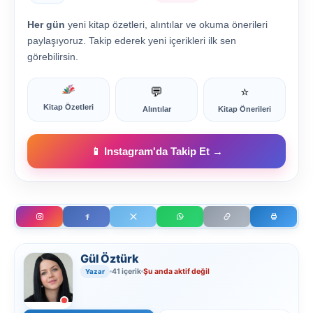
Her gün
yeni kitap özetleri, alıntılar ve okuma önerileri
paylaşıyoruz. Takip ederek yeni içerikleri ilk sen
görebilirsin.
💬
⭐
Kitap Özetleri
Alıntılar
Kitap Önerileri
📱 Instagram'da Takip Et →
Gül Öztürk
41 içerik
Şu anda aktif değil
Yazar