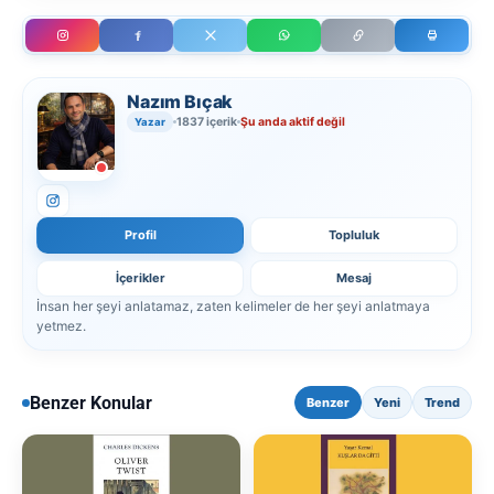
Nazım Bıçak
1837 içerik
Şu anda aktif değil
Yazar
Profil
Topluluk
İçerikler
Mesaj
İnsan her şeyi anlatamaz, zaten kelimeler de her şeyi anlatmaya
yetmez.
Benzer Konular
Benzer
Yeni
Trend