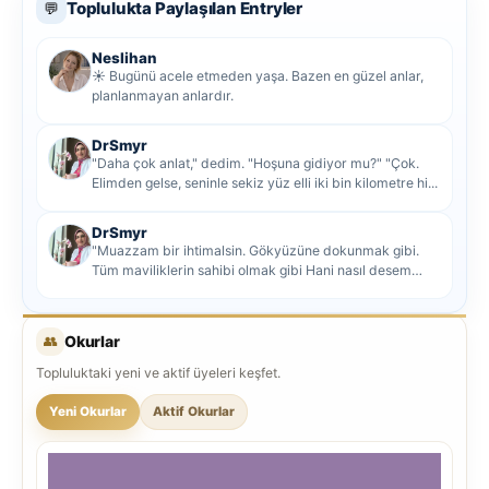
Toplulukta Paylaşılan Entryler
💬
Neslihan
☀️ Bugünü acele etmeden yaşa. Bazen en güzel anlar,
planlanmayan anlardır.
DrSmyr
"Daha çok anlat," dedim. "Hoşuna gidiyor mu?" "Çok.
Elimden gelse, seninle sekiz yüz elli iki bin kilometre hi...
DrSmyr
"Muazzam bir ihtimalsin. Gökyüzüne dokunmak gibi.
Tüm maviliklerin sahibi olmak gibi Hani nasıl desem
mutlu ol...
👥
Okurlar
Topluluktaki yeni ve aktif üyeleri keşfet.
Yeni Okurlar
Aktif Okurlar