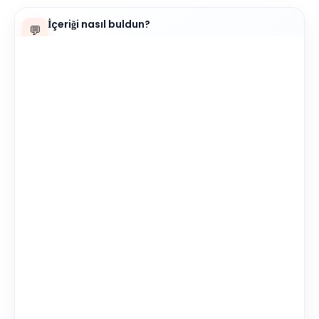
İçeriği nasıl buldun?
💬