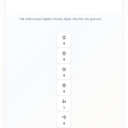
Tek dokunuşla tepkini bırak, diğer okurlar da görsün.
👏
0
😍
0
😢
0
😡
0
👍
1
👎
0