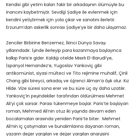
Kendisi gibi yetim kalan fakir bir arkadaşının ölümüyle bu
inancını kaybetmiştir. Sevdiği Şadiye ile evlenmek için
kendini yetiştirmek için yola çıkar ve sanatını ilerletir.
Erzurum’dan askerlik sonrası Şadiye’ye bir daha ulaşamaz.
Zenciler Birbirine Benzemez, İkinci Dünya Savaşı
yıllarındadır. İşinde ilerleyip para kazanmaya başlayınca
kalkıp Paris’e gider. Kaldığı otelde Mısırlı El-Barudi’ye,
İspanyol Hernandez’e, Yugoslav Yankoviç gibi
antikomünist, siyasi mülteci ve Tito rejimine muhalif, Çinli
Chang gibi bireyci, arkadaş ve öğrenci Alman’a âşık olur. Kız
Hilde. Vize süresi sona erer ve bu süre üç ay daha uzatılır.
Yankoviç’in peşindekiler tarafından öldürülmesi Mehmet
Ali’yi çok sarsar. Parası tükenmeye başlar. Paris’te başlayan
roman, Mehmed Ali’nin otuz iki yaşında devam eden
bocalamaları arasında yeniden Paris’te biter. Mehmet
Ali’nin iç çatışmaları ve bunalımlarına dayanan roman,
yazarın değer yargıları ve değer yargıları anarşisini