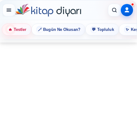
🔥
🪄
💬
✨
Testler
Bugün Ne Okusan?
Topluluk
Keş