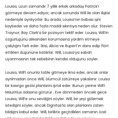
Louisa, uzun zamandır 7 yıllık erkek arkadaşı Patrick’i
görmeye devam ediyor, ancak sonunda Will ile olan ilişkisi
nedeniyle ayrılıyorlar. Bu arada, Louisa’nın babası işini
kaybeder ve daha fazla maddi sıkıntıya neden olur. Steven
Traynor, Bay Clark’a bir pozisyon teklif eder. Louisa, Will’in
özgürlüğünü ailesinden korumasına yardım etmeye
çalıştığını fark eder. İkisi, Alicia ve Rupert’ın dans edip flört
ettikleri düğününe katılırlar. Will, Louisa’ya sabah
uyanmasının tek sebebinin kendisi olduğunu söyler.
Louisa, Will’i onunla tatile gitmeye ikna eder, ancak onlar
ayrılmadan önce Will, ölümcül zatürreye yakalanır. Louisa
bir kasırga gezisi planlarını iptal eder. Bunun yerine Will’i
Mauritius adasına götürür . Eve dönmeden önceki gece
Louisa, Will’e onu sevdiğini söyler. Will, bir şeyi gizlemek
istediğini söyler, ancak Dignitas’la olan planlarını zaten
bildiğini kabul eder. Will, birlikte geçirdikleri zamanın özel