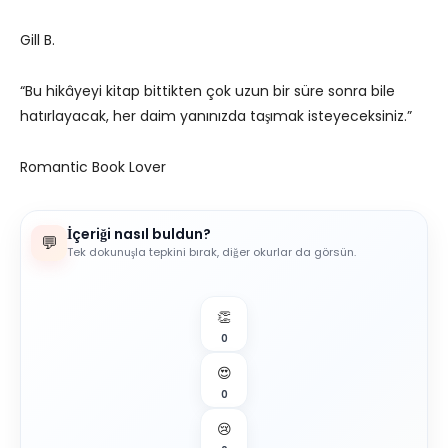
Gill B.
“Bu hikâyeyi kitap bittikten çok uzun bir süre sonra bile
hatırlayacak, her daim yanınızda taşımak isteyeceksiniz.”
Romantic Book Lover
İçeriği nasıl buldun?
💬
Tek dokunuşla tepkini bırak, diğer okurlar da görsün.
👏
0
😍
0
😢