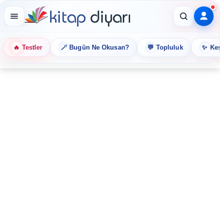
🔥
🪄
💬
✨
Testler
Bugün Ne Okusan?
Topluluk
Keş