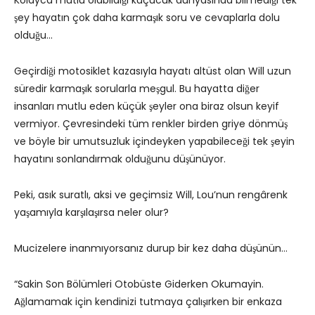
Kolayca mutlu olabildiği küçücük dünyasında bilmediği tek
şey hayatın çok daha karmaşık soru ve cevaplarla dolu
olduğu…
Geçirdiği motosiklet kazasıyla hayatı altüst olan Will uzun
süredir karmaşık sorularla meşgul. Bu hayatta diğer
insanları mutlu eden küçük şeyler ona biraz olsun keyif
vermiyor. Çevresindeki tüm renkler birden griye dönmüş
ve böyle bir umutsuzluk içindeyken yapabileceği tek şeyin
hayatını sonlandırmak olduğunu düşünüyor.
Peki, asık suratlı, aksi ve geçimsiz Will, Lou’nun rengârenk
yaşamıyla karşılaşırsa neler olur?
Mucizelere inanmıyorsanız durup bir kez daha düşünün…
“Sakin Son Bölümleri Otobüste Giderken Okumayin.
Ağlamamak için kendinizi tutmaya çalışırken bir enkaza