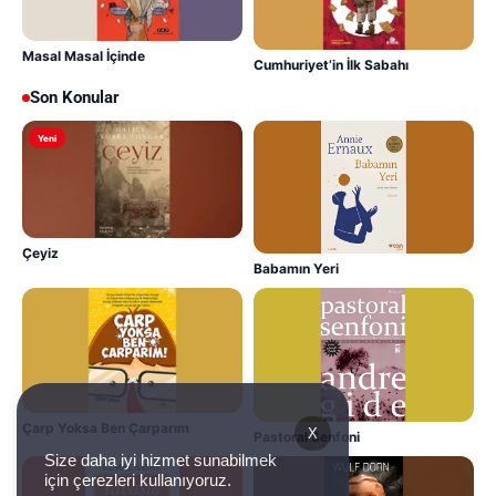
Masal Masal İçinde
Cumhuriyet’in İlk Sabahı
Son Konular
Yeni
Çeyiz
Babamın Yeri
Çarp Yoksa Ben Çarparım
X
Pastoral Senfoni
Size daha iyi hizmet sunabilmek
için çerezleri kullanıyoruz.