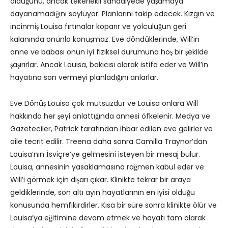
olduğunu, ancak tekerlekli sandalyede yaşamaya
dayanamadığını söylüyor. Planlarını takip edecek. Kızgın ve
incinmiş Louisa fırtınalar koparır ve yolculuğun geri
kalanında onunla konuşmaz. Eve döndüklerinde, Will’in
anne ve babası onun iyi fiziksel durumuna hoş bir şekilde
şaşırırlar. Ancak Louisa, bakıcısı olarak istifa eder ve Will’in
hayatına son vermeyi planladığını anlarlar.
Eve Dönüş Louisa çok mutsuzdur ve Louisa onlara Will
hakkında her şeyi anlattığında annesi öfkelenir. Medya ve
Gazeteciler, Patrick tarafından ihbar edilen eve gelirler ve
aile tecrit edilir. Treena daha sonra Camilla Traynor’dan
Louisa’nın İsviçre’ye gelmesini isteyen bir mesaj bulur.
Louisa, annesinin yasaklamasına rağmen kabul eder ve
Will’i görmek için dışarı çıkar. Klinikte tekrar bir araya
geldiklerinde, son altı ayın hayatlarının en iyisi olduğu
konusunda hemfikirdirler. Kısa bir süre sonra klinikte ölür ve
Louisa’ya eğitimine devam etmek ve hayatı tam olarak