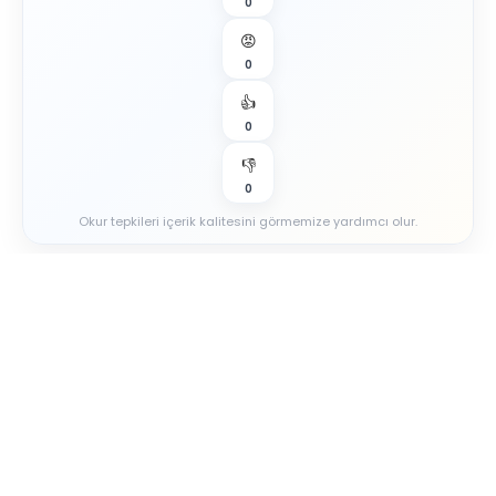
0
😡
0
👍
0
👎
0
Okur tepkileri içerik kalitesini görmemize yardımcı olur.