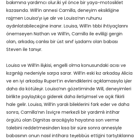
bakımına yardımcı olur.iki yıl önce bir yaya-motosiklet
kazasında. Will’in annesi Camilla, deneyim eksikliğine
rağmen Louisa’yı işe alır ve Louisa’nın ruhunu
aydınlatabileceğine inanır. Louisa, Will’in tıbbi ihtiyaçlarını
önemseyen Nathan ve Will’in, Camilla ile evliliği gergin
olan, arkadaş canlısı bir üst sınıf işadamı olan babası
Steven ile tanışır.
Louisa ve Will’in ilişkisi, engelli olma konusundaki acısı ve
kızgınlığı nedeniyle sarpa sarar. Will’in eski kız arkadaşı Alicia
ve en iyi arkadaşı Rupert’ın evlendiklerini açıklamasıyla işler
daha da kötüleşir. Louisa’nın gözetiminde Will, deneyimleri
birlikte paylaştıkça giderek daha iletişimsel ve açık fikirli
hale gelir. Louisa, Will’in yaralı bileklerini fark eder ve daha
sonra, Camilla’nın İsviçre merkezli bir yardımlı intihar
örgütü olan Dignitas aracılığıyla hayatına son verme
talebini reddetmesinden kısa bir süre sonra annesiyle
babasının onun nasıl intihara teşebbüs ettiğini tartıştıklarına