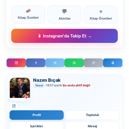
💬
⭐
Kitap Özetleri
Alıntılar
Kitap Önerileri
📱 Instagram'da Takip Et →
Nazım Bıçak
1837 içerik
Şu anda aktif değil
Yazar
Profil
Topluluk
İçerikler
Mesaj