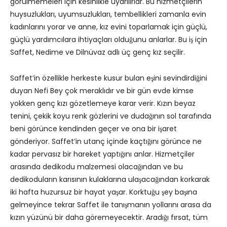
görülmemeleri için kesinlikle uyarılırlar. Bu hizmetçilerin
huysuzlukları, uyumsuzlukları, tembellikleri zamanla evin
kadınlarını yorar ve anne, kız evini toparlamak için güçlü,
güçlü yardımcılara ihtiyaçları olduğunu anlarlar. Bu iş için
Saffet, Nedime ve Dilnüvaz adlı üç genç kız seçilir.
Saffet’in özellikle herkeste kusur bulan eşini sevindirdiğini
duyan Nefi Bey çok meraklıdır ve bir gün evde kimse
yokken genç kızı gözetlemeye karar verir. Kızın beyaz
tenini, çekik koyu renk gözlerini ve dudağının sol tarafında
beni görünce kendinden geçer ve ona bir işaret
gönderiyor. Saffet’in utanç içinde kaçtığını görünce ne
kadar pervasız bir hareket yaptığını anlar. Hizmetçiler
arasında dedikodu malzemesi olacağından ve bu
dedikoduların karısının kulaklarına ulaşacağından korkarak
iki hafta huzursuz bir hayat yaşar. Korktuğu şey başına
gelmeyince tekrar Saffet ile tanışmanın yollarını arasa da
kızın yüzünü bir daha göremeyecektir. Aradığı fırsat, tüm