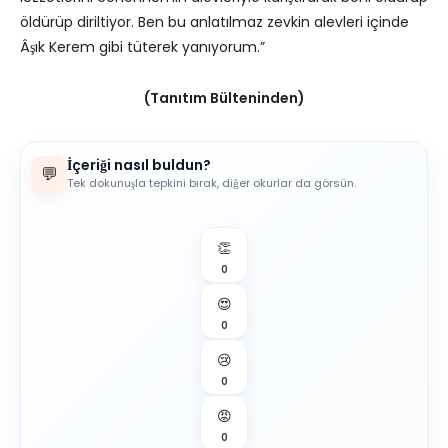
öldürüp diriltiyor. Ben bu anlatılmaz zevkin alevleri içinde
Âşık Kerem gibi tüterek yanıyorum.”
(Tanıtım Bülteninden)
İçeriği nasıl buldun?
💬
Tek dokunuşla tepkini bırak, diğer okurlar da görsün.
👏
0
😍
0
😢
0
😡
0