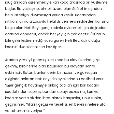
ipuçlarından öğrenmesiyle karı koca arasında bir yüzleşme
başlar. Bu yüzleşme, ölmek üzere olan Saffet’in eşinden
helal istediğini duymasıyla yarıda kesilir. Kocasından
intikam alma arzusuyla helal dil vermeyi reddeden karısına
kızgın olan Nefi Bey, genç kadınla evlenmek için doğrudan
odasına gönderilir, ancak her şey için çok geçtir. Ölümün
bile çirkinleştiremediği yüzü gören Nefi Bey, âşık olduğu
kadının dudaklarını son kez öper.
Aradan yirmi yıl geçmiş, karı koca bu olay üzerine çizgi
çekmiş, birbirlerine olan bağlılıkları bu olaydan sonra
eskimiştir. Bütün bunları derin bir hüzün ve gözyaşları
eşliğinde anlatan Nefi Bey, dinleyicilerine şu nasihati verir:
“Eğer gençlik havailiğiyle birkaç tatlı an için karı kocalık
saadetinden sapmış, bundan dolayı bozuşmuş karı ve
kocalar varsa bizden ibret alarak barışsınlar, unutsunlar,
geçinsinler. Yılların geçişi ve tesellisi, en bereli sinelere şifa
ve tahammül veriyor.”