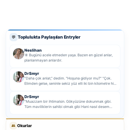
Toplulukta Paylaşılan Entryler
💬
Neslihan
☀️ Bugünü acele etmeden yaşa. Bazen en güzel anlar,
planlanmayan anlardır.
DrSmyr
"Daha çok anlat," dedim. "Hoşuna gidiyor mu?" "Çok.
Elimden gelse, seninle sekiz yüz elli iki bin kilometre hi...
DrSmyr
"Muazzam bir ihtimalsin. Gökyüzüne dokunmak gibi.
Tüm maviliklerin sahibi olmak gibi Hani nasıl desem
mutlu ol...
👥
Okurlar