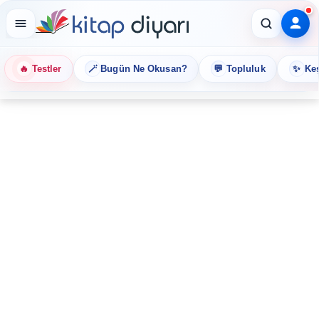
🔥
🪄
💬
✨
Testler
Bugün Ne Okusan?
Topluluk
Keş