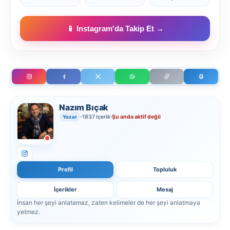
📱 Instagram'da Takip Et →
Nazım Bıçak
1837 içerik
Şu anda aktif değil
Yazar
Profil
Topluluk
İçerikler
Mesaj
İnsan her şeyi anlatamaz, zaten kelimeler de her şeyi anlatmaya
yetmez.