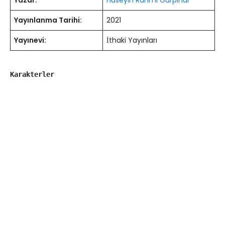
Yazar:
Hüseyin Rahmi Gürpınar
Yayınlanma Tarihi:
2021
Yayınevi:
İthaki Yayınları
Karakterler