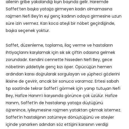
ailenin gribe yakalandığı kışın başında gelir. Haremde
Saffet’ten başka yatağa girmeyen kadın olmamasına
rağmen Nefi Bey’in eşi genç kadının odaya girmesine uzun
süre izin vermez. Karı koca ateşli bir nöbet geçirdiğinde,
başka seçenek yoktur.
Saffet, düzenleme, toplama, ilaç verme ve hastaların
ihtiyaçlarını karşılamak için sık sık çiftin odasına gelmek
zorundadır. Kendini cennette hisseden Nefi Bey, gece
nöbetinin şiddetiyle genç kızı öper. Öpücüğün hemen
ardından karısı doğrularak sorgulayan ve şüpheci gözlerini
ikisine de çevirir, ancak bir sonuca varamaz. Ertesi sabah
tıp saatinde tekrar Saffet’i görmek için yanıp tutuşan Nefi
Bey, Hafize Hanım’ı karşısında görünce çok üzülür. Hafize
Hanım, Saffet’in de hastalanıp yatağa düştüğünü
öğrenince, iyileşmesine rağmen yataktan çıkmak istemez.
Saffet’in hastalığının zatürreye dönüştüğünü ve ateşler
içinde yanarken adından söz ettiğini karısının verdiği