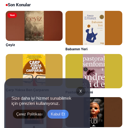
Son Konular
Yeni
Çeyiz
Babamın Yeri
Çarp Yoksa Ben Çarparım
X
Pastoral Senfoni
Size daha iyi hizmet sunabilmek
için çerezleri kullanıyoruz.
Çerez Politikası
Kabul Et