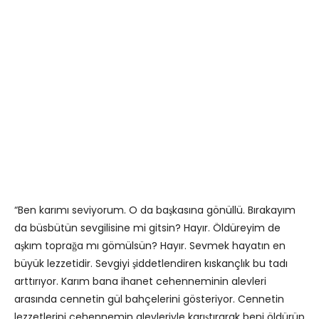
“Ben karımı seviyorum. O da başkasına gönüllü. Bırakayım
da büsbütün sevgilisine mi gitsin? Hayır. Öldüreyim de
aşkım toprağa mı gömülsün? Hayır. Sevmek hayatın en
büyük lezzetidir. Sevgiyi şiddetlendiren kıskançlık bu tadı
arttırıyor. Karım bana ihanet cehenneminin alevleri
arasında cennetin gül bahçelerini gösteriyor. Cennetin
lezzetlerini cehennemin alevleriyle karıştırarak beni öldürüp