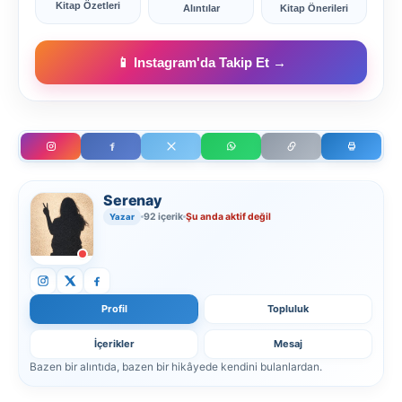
Kitap Özetleri
Alıntılar
Kitap Önerileri
📱 Instagram'da Takip Et →
Serenay
92 içerik
Şu anda aktif değil
Yazar
Profil
Topluluk
İçerikler
Mesaj
Bazen bir alıntıda, bazen bir hikâyede kendini bulanlardan.