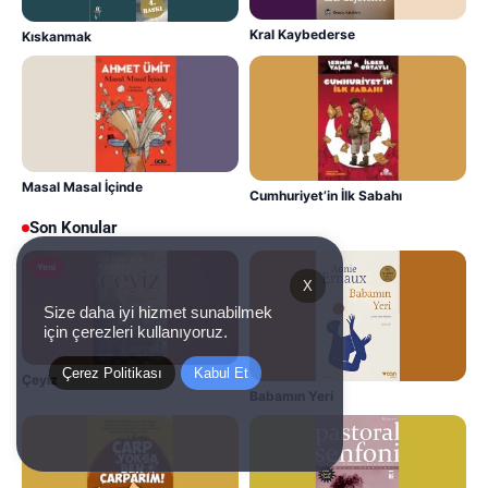
Kral Kaybederse
Kıskanmak
Masal Masal İçinde
Cumhuriyet’in İlk Sabahı
Son Konular
Yeni
X
Size daha iyi hizmet sunabilmek
için çerezleri kullanıyoruz.
Çerez Politikası
Kabul Et
Çeyiz
Babamın Yeri