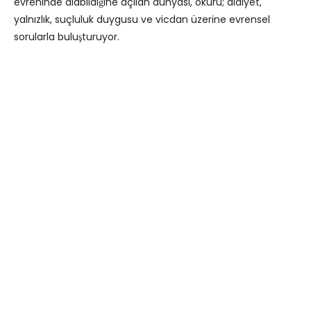
evreninde alabildiğine açılan dünyası, okuru; aidiyet,
yalnızlık, suçluluk duygusu ve vicdan üzerine evrensel
sorularla buluşturuyor.