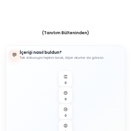
(Tanıtım Bülteninden)
İçeriği nasıl buldun?
💬
Tek dokunuşla tepkini bırak, diğer okurlar da görsün.
👏
0
😍
0
😢
0
😡