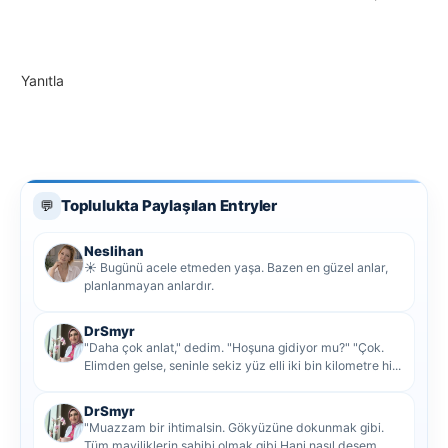
Yanıtla
Toplulukta Paylaşılan Entryler
💬
Neslihan
☀️ Bugünü acele etmeden yaşa. Bazen en güzel anlar,
planlanmayan anlardır.
DrSmyr
"Daha çok anlat," dedim. "Hoşuna gidiyor mu?" "Çok.
Elimden gelse, seninle sekiz yüz elli iki bin kilometre hi...
DrSmyr
"Muazzam bir ihtimalsin. Gökyüzüne dokunmak gibi.
Tüm maviliklerin sahibi olmak gibi Hani nasıl desem