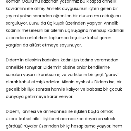
Roman Ödülü’nü kazanan yazarımız bu kitapta annelik
kavramını ele almış. Annelik duygusunun içten gelen bir
şey mi yoksa sonradan öğrenilen bir durum mu olduğunu
sorguluyor. Bunu da üç kuşak üzerinden yapıyor. Annelik-
kadınlık meselesini bir ailenin üç kuşağına mensup kadınları
üzerinden anlatırken toplumca koşulsuz kabul gören
yargıları da altüst etmeye soyunuyor.
Didem’in ailesinin kadınları, kadınlığın tadına varamadan
annelikle tanışırlar. Didem’in aksine onlar kendilerine
sunulan yaşamı kanıksamış ve varlıklarını bir çeşit ‘görev’
olarak kabul etmiş kadınlar. Ailenin ayrık otu Didem ise, bir
gecelik bir ilişki sonrası hamile kalıyor ve babasız bir çocuk
dünyaya getirmeye karar veriyor.
Didem, annesi ve anneannesi ile ilişkileri başta olmak
üzere ‘kutsal aile’ ilişkilerini acımasızca deşerken sık sık
gördüğü rüyalar üzerinden bir iç hesaplaşma yaşıyor, hem