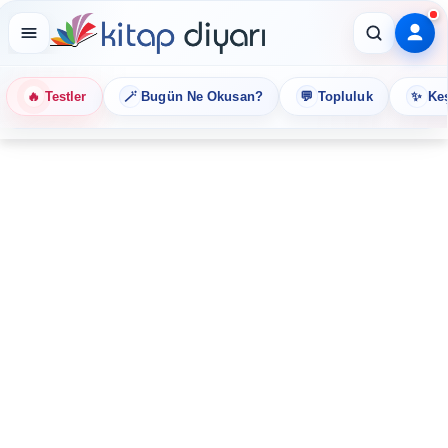
🔥
🪄
💬
✨
Testler
Bugün Ne Okusan?
Topluluk
Keş