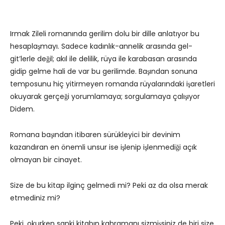
Irmak Zileli romanında gerilim dolu bir dille anlatıyor bu
hesaplaşmayı. Sadece kadınlık-annelik arasında gel-
git’lerle değil; akıl ile delilik, rüya ile karabasan arasında
gidip gelme hali de var bu gerilimde. Başından sonuna
temposunu hiç yitirmeyen romanda rüyalarındaki işaretleri
okuyarak gerçeği yorumlamaya; sorgulamaya çalışıyor
Didem.
Romana başından itibaren sürükleyici bir devinim
kazandıran en önemli unsur ise işlenip işlenmediği açık
olmayan bir cinayet.
Size de bu kitap ilginç gelmedi mi? Peki az da olsa merak
etmediniz mi?
Peki, okurken sanki kitabın kahramanı sizmişsiniz de biri size