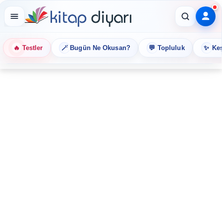
🔥
🪄
💬
✨
Testler
Bugün Ne Okusan?
Topluluk
Keş