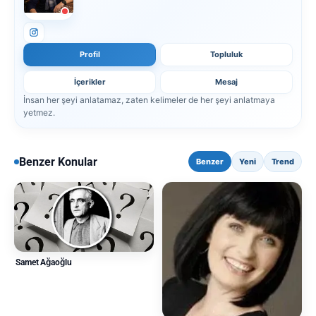
Profil
Topluluk
İçerikler
Mesaj
İnsan her şeyi anlatamaz, zaten kelimeler de her şeyi anlatmaya
yetmez.
Benzer Konular
Benzer
Yeni
Trend
Samet Ağaoğlu