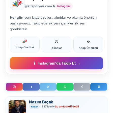
@kitapdiyari.com.tr
Instagram
Her gün
yeni kitap özetleri, alıntılar ve okuma önerileri
paylaşıyoruz. Takip ederek yeni içerikleri ilk sen
görebilirsin.
💬
⭐
Kitap Özetleri
Alıntılar
Kitap Önerileri
📱 Instagram'da Takip Et →
Nazım Bıçak
1837 içerik
Şu anda aktif değil
Yazar