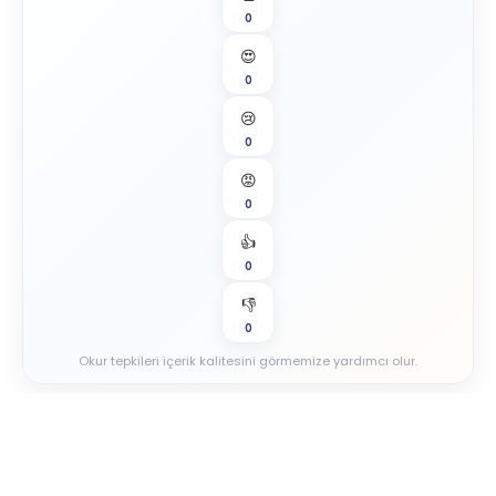
0
😍
0
😢
0
😡
0
👍
0
👎
0
Okur tepkileri içerik kalitesini görmemize yardımcı olur.