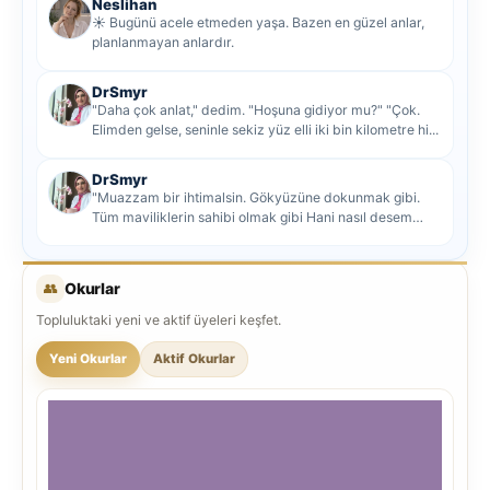
Neslihan
☀️ Bugünü acele etmeden yaşa. Bazen en güzel anlar,
planlanmayan anlardır.
DrSmyr
"Daha çok anlat," dedim. "Hoşuna gidiyor mu?" "Çok.
Elimden gelse, seninle sekiz yüz elli iki bin kilometre hi...
DrSmyr
"Muazzam bir ihtimalsin. Gökyüzüne dokunmak gibi.
Tüm maviliklerin sahibi olmak gibi Hani nasıl desem
mutlu ol...
👥
Okurlar
Topluluktaki yeni ve aktif üyeleri keşfet.
Yeni Okurlar
Aktif Okurlar