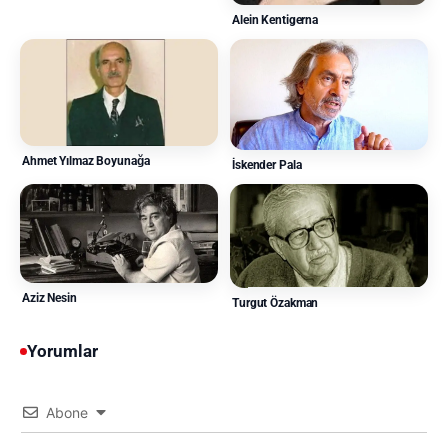
Alein Kentigerna
Ahmet Yılmaz Boyunağa
İskender Pala
Aziz Nesin
Turgut Özakman
Yorumlar
Abone