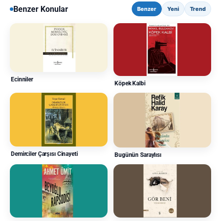
Benzer Konular
Benzer
Yeni
Trend
Ecinniler
Köpek Kalbi
Demirciler Çarşısı Cinayeti
Bugünün Saraylısı