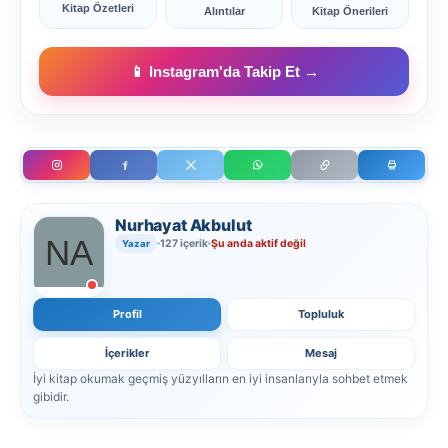
Kitap Özetleri
Alıntılar
Kitap Önerileri
📱 Instagram'da Takip Et →
Nurhayat Akbulut
127 içerik
Şu anda aktif değil
Yazar
Profil
Topluluk
İçerikler
Mesaj
İyi kitap okumak geçmiş yüzyılların en iyi insanlarıyla sohbet etmek
gibidir.