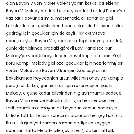
olan Bayan V yani Violet Valensiya’nın katkısı da eklenir.
Bayan V, Melody ve dört buçuk yaşındaki kardeşi Penny’ye
yaz tatili boyunca imla, matematik, dil sanatları gibi
konularda ders çalıştırırken bunu onlar için bir oyun haline
getirdiği için çocuklar için de keyifli bir aktiviteye
dönüşmüştür. Bayan V, çocukları kütüphaneye götürdüğü
günlerden birinde oradaki görevli Bay Francisco’nun
Melody’ye verdiği broşürle yeni hayal kapısı aralanır. Yeşil
Koru Kampı, Melody gibi özel çocuklar için hazırlanmış bir
yerdir. Melody ve Bayan V kampın web sayfasına
baktıklarında heyecanları artar. Ailesinin onayıyla kampla
görüşülür, birkaç gün sonrası için rezervasyon yapılır.
Melody, o güne kadar ailesinden hiç ayrılmamış, sadece
Bayan V’nin evinde kalabilmiştir. İçini hem endişe hem
tarifi mümkün olmayan bir heyecan kaplar. Annesiyle
birlikte tatlı bir telaşın sürecinin ardından her şey hazırdır.
Bu mutluğun yeri zaman zaman endişe ve kaygıya
dönüşür. Hatta Melody bile çok istediği bu bir haftalık