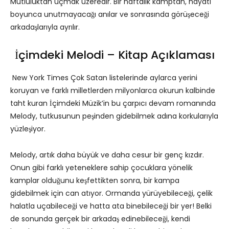
Mutluluktan uçmak üzeredir. Bir haftalık kamptan, hayatı
boyunca unutmayacağı anılar ve sonrasında görüşeceği
arkadaşlarıyla ayrılır.
İçimdeki Melodi – Kitap Açıklaması
New York Times Çok Satan listelerinde aylarca yerini
koruyan ve farklı milletlerden milyonlarca okurun kalbinde
taht kuran İçimdeki Müzik’in bu çarpıcı devam romanında
Melody, tutkusunun peşinden gidebilmek adına korkularıyla
yüzleşiyor.
Melody, artık daha büyük ve daha cesur bir genç kızdır.
Onun gibi farklı yeteneklere sahip çocuklara yönelik
kamplar olduğunu keşfettikten sonra, bir kampa
gidebilmek için can atıyor. Ormanda yürüyebileceği, çelik
halatla uçabileceği ve hatta ata binebileceği bir yer! Belki
de sonunda gerçek bir arkadaş edinebileceği, kendi