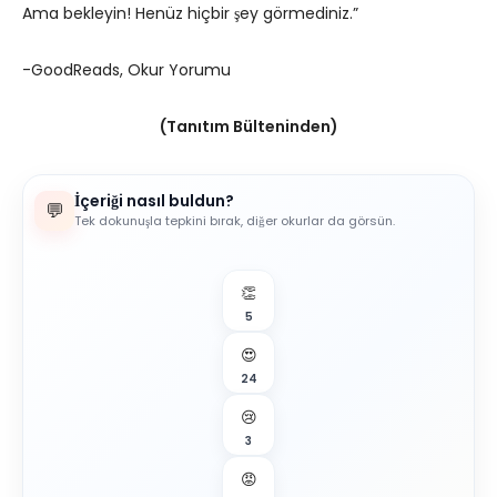
Ama bekleyin! Henüz hiçbir şey görmediniz.”
-GoodReads, Okur Yorumu
(Tanıtım Bülteninden)
İçeriği nasıl buldun?
💬
Tek dokunuşla tepkini bırak, diğer okurlar da görsün.
👏
5
😍
24
😢
3
😡