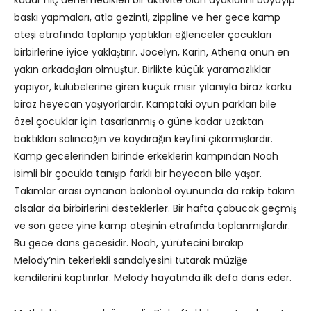
kadar hiç denemedikleri bir aktivite olan ayaklarını boyayıp
baskı yapmaları, atla gezinti, zippline ve her gece kamp
ateşi etrafında toplanıp yaptıkları eğlenceler çocukları
birbirlerine iyice yaklaştırır. Jocelyn, Karin, Athena onun en
yakın arkadaşları olmuştur. Birlikte küçük yaramazlıklar
yapıyor, kulübelerine giren küçük mısır yılanıyla biraz korku
biraz heyecan yaşıyorlardır. Kamptaki oyun parkları bile
özel çocuklar için tasarlanmış o güne kadar uzaktan
baktıkları salıncağın ve kaydırağın keyfini çıkarmışlardır.
Kamp gecelerinden birinde erkeklerin kampından Noah
isimli bir çocukla tanışıp farklı bir heyecan bile yaşar.
Takımlar arası oynanan balonbol oyununda da rakip takım
olsalar da birbirlerini desteklerler. Bir hafta çabucak geçmiş
ve son gece yine kamp ateşinin etrafında toplanmışlardır.
Bu gece dans gecesidir. Noah, yürütecini bırakıp
Melody’nin tekerlekli sandalyesini tutarak müziğe
kendilerini kaptırırlar. Melody hayatında ilk defa dans eder.