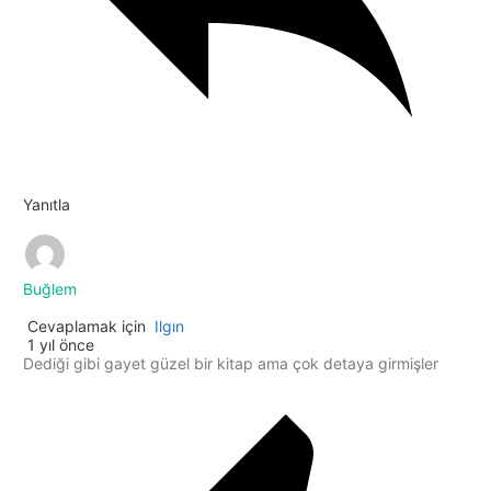
Yanıtla
Buğlem
Cevaplamak için
Ilgın
1 yıl önce
Dediği gibi gayet güzel bir kitap ama çok detaya girmişler