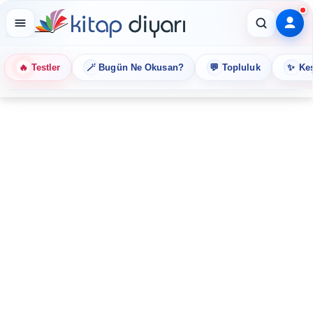
🔥
🪄
💬
✨
Testler
Bugün Ne Okusan?
Topluluk
Keş