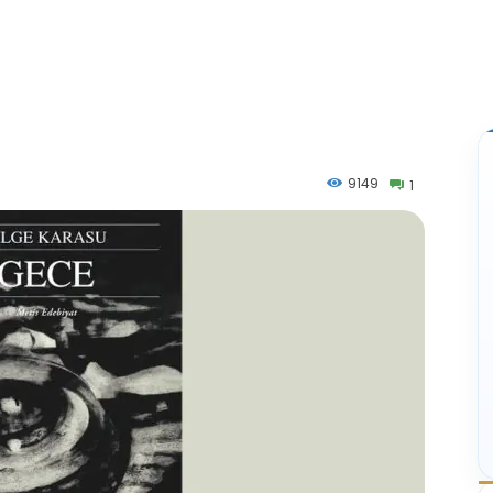
9149
1