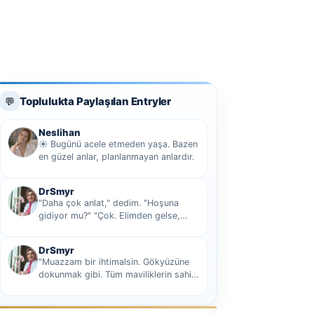
Toplulukta Paylaşılan Entryler
💬
Neslihan
☀️ Bugünü acele etmeden yaşa. Bazen
en güzel anlar, planlanmayan anlardır.
DrSmyr
"Daha çok anlat," dedim. "Hoşuna
gidiyor mu?" "Çok. Elimden gelse,
seninle sekiz yüz elli iki bin kilometre
hi...
DrSmyr
"Muazzam bir ihtimalsin. Gökyüzüne
dokunmak gibi. Tüm maviliklerin sahibi
olmak gibi Hani nasıl desem mutlu ol...