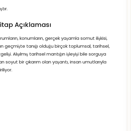
tır.
itap Açıklaması
umların, konumların, gerçek yaşamla somut ilişkisi,
akın geçmişte tanığı olduğu birçok toplumsal, tarihsel,
şi. Alışılmış tarihsel mantığın işleyişi bile sorguya
 soyut bir çıkarım olan yaşantı, insan umutlarıyla
iliyor.