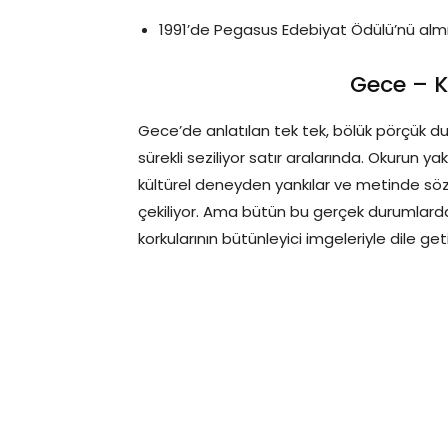
1991’de Pegasus Edebiyat Ödülü’nü almış
Gece – K
Gece’de anlatılan tek tek, bölük pörçük dur
sürekli seziliyor satır aralarında. Okurun y
kültürel deneyden yankılar ve metinde sözgeli
çekiliyor. Ama bütün bu gerçek durumlardan
korkularının bütünleyici imgeleriyle dile getir