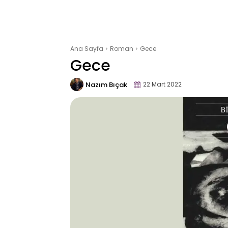
Ana Sayfa
Roman
Gece
Gece
Nazım Bıçak
22 Mart 2022