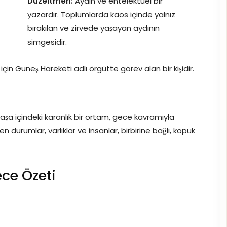
Düzeltmen:
Aydın ve entelektüel bir
yazardır. Toplumlarda kaos içinde yalnız
bırakılan ve zirvede yaşayan aydının
simgesidir.
in Güneş Hareketi adlı örgütte görev alan bir kişidir.
şa içindeki karanlık bir ortam, gece kavramıyla
 durumlar, varlıklar ve insanlar, birbirine bağlı, kopuk
ce Özeti