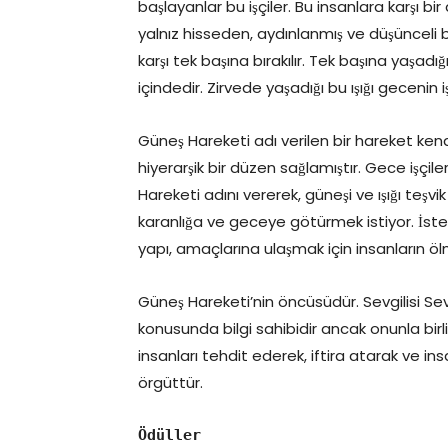
başlayanlar bu işçiler. Bu insanlara karşı bir
yalnız hisseden, aydınlanmış ve düşünceli b
karşı tek başına bırakılır. Tek başına yaşadığ
içindedir. Zirvede yaşadığı bu ışığı geceni
Güneş Hareketi adı verilen bir hareket ken
hiyerarşik bir düzen sağlamıştır. Gece işçil
Hareketi adını vererek, güneşi ve ışığı teşv
karanlığa ve geceye götürmek istiyor. İste
yapı, amaçlarına ulaşmak için insanların öl
Güneş Hareketi’nin öncüsüdür. Sevgilisi Sevi
konusunda bilgi sahibidir ancak onunla birli
insanları tehdit ederek, iftira atarak ve i
örgüttür.
Ödüller