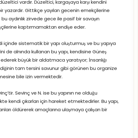
 düzeltici vardır. Düzeltici, kargaşaya karşı kendini
ir yazardır. Gittikçe yayılan gecenin emekçilerine
ı bu aydınlık zirvede gece ile pasif bir savaşın
n işçilerine kaptırmamaktan endişe eder.
di içinde sistematik bir yapı oluşturmuş ve bu yapıya
erini de alnında kullanan bu yapı, kendisine Güneş
ik ederek büyük bir aldatmaca yaratıyor; İnsanlığı
diğinin tam tersini savunur gibi görünen bu organize
mesine bile izin vermektedir.
nç’tir. Sevinç ve N. ise bu yapının ne olduğu
kte kendi çıkarları için hareket etmektedirler. Bu yapı,
nsanları öldürerek amaçlarına ulaşmaya çalışan bir