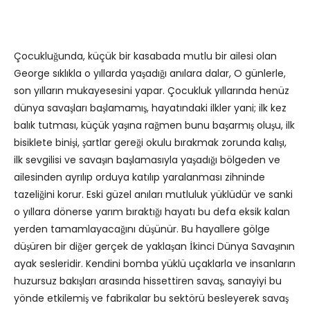
Çocukluğunda, küçük bir kasabada mutlu bir ailesi olan
George sıklıkla o yıllarda yaşadığı anılara dalar, O günlerle,
son yılların mukayesesini yapar. Çocukluk yıllarında henüz
dünya savaşları başlamamış, hayatındaki ilkler yani; ilk kez
balık tutması, küçük yaşına rağmen bunu başarmış oluşu, ilk
bisiklete binişi, şartlar gereği okulu bırakmak zorunda kalışı,
ilk sevgilisi ve savaşın başlamasıyla yaşadığı bölgeden ve
ailesinden ayrılıp orduya katılıp yaralanması zihninde
tazeliğini korur. Eski güzel anıları mutluluk yüklüdür ve sanki
o yıllara dönerse yarım bıraktığı hayatı bu defa eksik kalan
yerden tamamlayacağını düşünür. Bu hayallere gölge
düşüren bir diğer gerçek de yaklaşan İkinci Dünya Savaşının
ayak sesleridir. Kendini bomba yüklü uçaklarla ve insanların
huzursuz bakışları arasında hissettiren savaş, sanayiyi bu
yönde etkilemiş ve fabrikalar bu sektörü besleyerek savaş