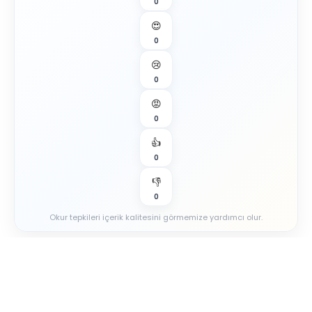
0
😍
0
😢
0
😡
0
👍
0
👎
0
Okur tepkileri içerik kalitesini görmemize yardımcı olur.