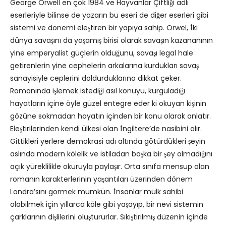
George Orwell en çok 1984 ve Hayvanlar Çiftliği adlı
eserleriyle bilinse de yazarın bu eseri de diğer eserleri gibi
sistemi ve dönemi eleştiren bir yapıya sahip. Orwel, İki
dünya savaşını da yaşamış birisi olarak savaşın kazananının
yine emperyalist güçlerin olduğunu, savaşı legal hale
getirenlerin yine cephelerin arkalarına kurdukları savaş
sanayisiyle ceplerini doldurduklarına dikkat çeker.
Romanında işlemek istediği asıl konuyu, kurguladığı
hayatların içine öyle güzel entegre eder ki okuyan kişinin
gözüne sokmadan hayatın içinden bir konu olarak anlatır.
Eleştirilerinden kendi ülkesi olan İngiltere’de nasibini alır.
Gittikleri yerlere demokrasi adı altında götürdükleri şeyin
aslında modern kölelik ve istiladan başka bir şey olmadığını
açık yüreklilikle okuruyla paylaşır. Orta sınıfa mensup olan
romanın karakterlerinin yaşantıları üzerinden dönem
Londra’sını görmek mümkün. İnsanlar mülk sahibi
olabilmek için yıllarca köle gibi yaşayıp, bir nevi sistemin
çarklarının dişlilerini oluştururlar. Sıkıştırılmış düzenin içinde