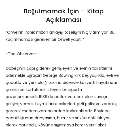
Boğulmamak İçin – Kitap
Açıklaması
“Orwell’in ironik mizah anlayışı tazeliğini hiç yitirmiyor. Bu,
kaçırılmaması gereken bir Orwell yapıtı.”
-The Observer-
Göbeğinin çapı giderek genişleyen ve evinin taksitlerini
ödemekle uğraşan George Bowling kırk beş yaşında, evli ve
çocuklu ve yeni aldığı takma dişleriyle kasvetli hayatından
çaresizce kurtulmak isteyen bir sigorta
pazarlamacısıdır.1939’da patlak verecek olan savaşın
gelişini; yemek kuyruklarını, askerleri, gizli polisi ve zorbalığı
görerek modern zamanlardan korkmaktadır. Böylece
çocukluğunun dünyasına, huzur ve sükûn dolu bir yer
olarak hatırladığı köyüne sığınmaya karar verir.Fakat