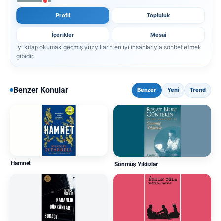
Profil
Topluluk
İçerikler
Mesaj
İyi kitap okumak geçmiş yüzyılların en iyi insanlarıyla sohbet etmek
gibidir.
Benzer Konular
Benzer
Yeni
Trend
Hamnet
Sönmüş Yıldızlar