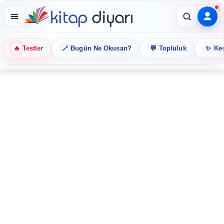
🔥
🪄
💬
✨
Testler
Bugün Ne Okusan?
Topluluk
Keş