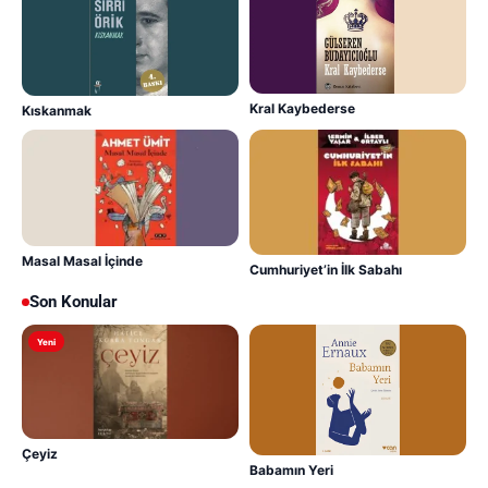
Kral Kaybederse
Kıskanmak
Masal Masal İçinde
Cumhuriyet’in İlk Sabahı
Son Konular
Yeni
Çeyiz
Babamın Yeri