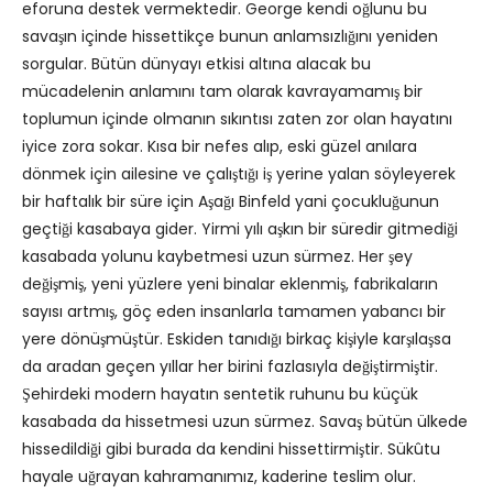
eforuna destek vermektedir. George kendi oğlunu bu
savaşın içinde hissettikçe bunun anlamsızlığını yeniden
sorgular. Bütün dünyayı etkisi altına alacak bu
mücadelenin anlamını tam olarak kavrayamamış bir
toplumun içinde olmanın sıkıntısı zaten zor olan hayatını
iyice zora sokar. Kısa bir nefes alıp, eski güzel anılara
dönmek için ailesine ve çalıştığı iş yerine yalan söyleyerek
bir haftalık bir süre için Aşağı Binfeld yani çocukluğunun
geçtiği kasabaya gider. Yirmi yılı aşkın bir süredir gitmediği
kasabada yolunu kaybetmesi uzun sürmez. Her şey
değişmiş, yeni yüzlere yeni binalar eklenmiş, fabrikaların
sayısı artmış, göç eden insanlarla tamamen yabancı bir
yere dönüşmüştür. Eskiden tanıdığı birkaç kişiyle karşılaşsa
da aradan geçen yıllar her birini fazlasıyla değiştirmiştir.
Şehirdeki modern hayatın sentetik ruhunu bu küçük
kasabada da hissetmesi uzun sürmez. Savaş bütün ülkede
hissedildiği gibi burada da kendini hissettirmiştir. Sükûtu
hayale uğrayan kahramanımız, kaderine teslim olur.