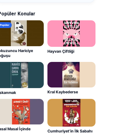
Popüler Konular
Popüler
kuzuncu Hariciye
Hayvan Çiftliği
oğuşu
Kral Kaybederse
ıskanmak
sal Masal İçinde
Cumhuriyet’in İlk Sabahı