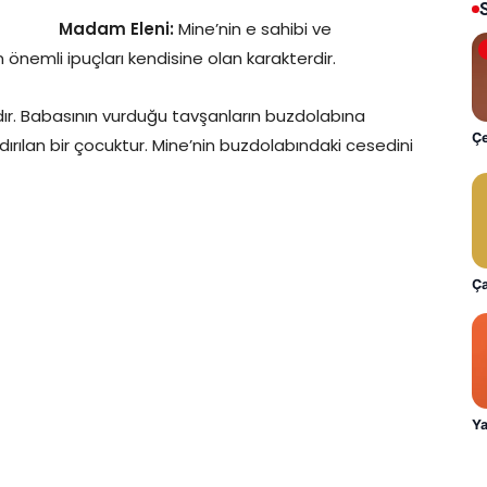
Madam Eleni:
Mine’nin e sahibi ve
önemli ipuçları kendisine olan karakterdir.
ıdır. Babasının vurduğu tavşanların buzdolabına
Çe
ırılan bir çocuktur. Mine’nin buzdolabındaki cesedini
Ça
Ya