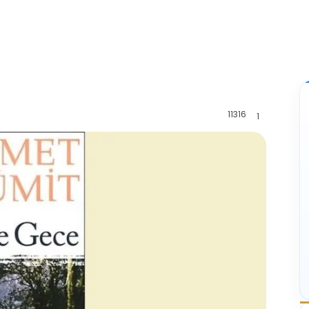
11316
1