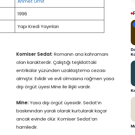
Ahmet Ümit
1996
Yapı Kredi Yayınları
Do
Komiser Sedat
: Romanın ana kahramanı
K
olan karakterdir. Çalıştığı teşkilattaki
entrikalar yüzünden uzaklaştırma cezası
almıştır. Evlidir ve evli olmasına rağmen yasa
dışı örgüt üyesi Mine ile ilişki vardır.
K
Mine:
Yasa dışı örgüt üyesidir. Sedat’ın
baskınından yaralı olarak kurtularak kaçar
ancak evinde ölür. Komiser Sedat’an
hamiledir.
Ma