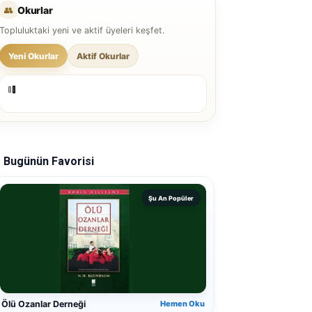
👥
Okurlar
Topluluktaki yeni ve aktif üyeleri keşfet.
Yeni Okurlar
Aktif Okurlar
Bugünün Favorisi
Şu An Popüler
Ölü Ozanlar Derneği
Hemen Oku