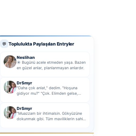
Toplulukta Paylaşılan Entryler
💬
Neslihan
☀️ Bugünü acele etmeden yaşa. Bazen
en güzel anlar, planlanmayan anlardır.
DrSmyr
"Daha çok anlat," dedim. "Hoşuna
gidiyor mu?" "Çok. Elimden gelse,
seninle sekiz yüz elli iki bin kilometre
hi...
DrSmyr
"Muazzam bir ihtimalsin. Gökyüzüne
dokunmak gibi. Tüm maviliklerin sahibi
olmak gibi Hani nasıl desem mutlu ol...