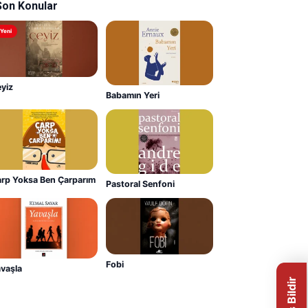
Son Konular
Yeni
yiz
Babamın Yeri
rp Yoksa Ben Çarparım
Pastoral Senfoni
Fobi
vaşla