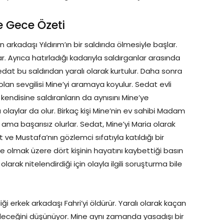
e Gece Özeti
n arkadaşı Yıldırım’ın bir saldırıda ölmesiyle başlar.
r. Ayrıca hatırladığı kadarıyla saldırganlar arasında
Sedat bu saldırıdan yaralı olarak kurtulur. Daha sonra
lan sevgilisi Mine’yi aramaya koyulur. Sedat evli
 kendisine saldıranların da aynısını Mine’ye
laylar da olur. Birkaç kişi Mine’nin ev sahibi Madam
er ama başarısız olurlar. Sedat, Mine’yi Maria olarak
 ve Mustafa’nın gözlemci sıfatıyla katıldığı bir
 olmak üzere dört kişinin hayatını kaybettiği basın
olarak nitelendirdiği için olayla ilgili soruşturma bile
i erkek arkadaşı Fahri’yi öldürür. Yaralı olarak kaçan
leceğini düşünüyor. Mine aynı zamanda yasadışı bir