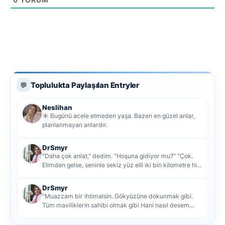
Toplulukta Paylaşılan Entryler
💬
Neslihan
☀️ Bugünü acele etmeden yaşa. Bazen en güzel anlar,
planlanmayan anlardır.
DrSmyr
"Daha çok anlat," dedim. "Hoşuna gidiyor mu?" "Çok.
Elimden gelse, seninle sekiz yüz elli iki bin kilometre hi...
DrSmyr
"Muazzam bir ihtimalsin. Gökyüzüne dokunmak gibi.
Tüm maviliklerin sahibi olmak gibi Hani nasıl desem
mutlu ol...