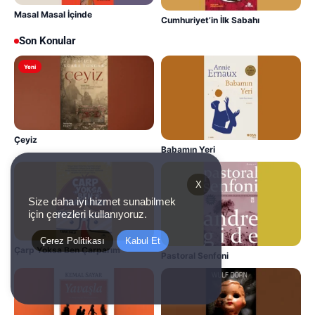
Masal Masal İçinde
Cumhuriyet’in İlk Sabahı
Son Konular
Yeni
Çeyiz
Babamın Yeri
X
Size daha iyi hizmet sunabilmek
için çerezleri kullanıyoruz.
Çerez Politikası
Kabul Et
Çarp Yoksa Ben Çarparım
Pastoral Senfoni