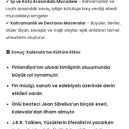
✔
İyi ve Kötü Arasındaki Mücadele
– Kahramanlar ve
Louhi arasındaki savaş, iyiliğin kötülüğe karşı verdiği ebedi
mücadeleyi simgeler.
✔
Kahramanlık ve Destansı Maceralar
– Büyüler, devler,
ölüler diyarı, savaşlar ve trajik olaylar, epik anlatının temel
unsurlarını oluşturur.
🏛 Sonuç: Kalevala’nın Kültüre Etkisi
Finlandiya’nın ulusal kimliğinin oluşumunda
büyük rol oynamıştır.
Fin müziği, sanatı ve edebiyatı üzerinde derin
etkileri vardır.
Ünlü besteci Jean Sibelius’un birçok eseri,
Kalevala’dan ilham almıştır.
J.R.R. Tolkien, Yüzüklerin Efendisi’ni yazarken