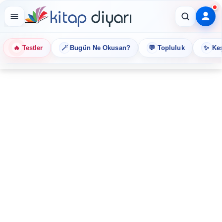
🔥
🪄
💬
✨
Testler
Bugün Ne Okusan?
Topluluk
Keş