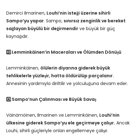
Demirci Ilmarinen,
Louhi’nin isteği üzerine sihirli
Sampo’yu yapar
. Sampo,
sınırsız zenginlik ve bereket
sağlayan büyülü bir değirmendir
ve büyük bir güç
kaynağıdır.
3️⃣ Lemminkäinen’in Maceraları ve Ölümden Dönüşü
Lemminkäinen,
ölülerin diyarına giderek büyük
tehlikelerle yüzleşir, hatta öldürülüp parçalanır.
Annesinin yardımıyla diriltilir ve yolculuğuna devam eder.
4️⃣ Sampo’nun Çalınması ve Büyük Savaş
Väinämöinen, Ilmarinen ve Lemminkäinen,
Louhi’nin
ülkesine giderek Sampo’yu ele geçirmeye çalışır.
Ancak
Louhi, sihirli güçleriyle onları engellemeye çalışır.