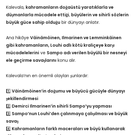
Kalevala,
kahramanların doğaüstü yaratıklarla ve
düşmanlarla mücadele ettiği
,
büyülerin ve sihirli sözlerin
büyük güce sahip olduğu
bir dünyayı anlatır.
Ana hikâye
Väinämöinen, Ilmarinen ve Lemminkäinen
gibi kahramanların, Louhi adlı kötü kraliçeye karşı
mücadelelerini
ve
Sampo adı verilen büyülü bir nesneyi
ele geçirme savaşlarını
konu alır.
Kalevala’nın en önemli olayları şunlardır:
1️⃣
Väinämöinen’in doğumu ve büyücü gücüyle dünyayı
şekillendirmesi
2️⃣
Demirci Ilmarinen’in sihirli Sampo’yu yapması
3️⃣
Sampo’nun Louhi’den çalınmaya çalışılması ve büyük
savaş
4️⃣
Kahramanların farklı maceraları ve büyü kullanarak