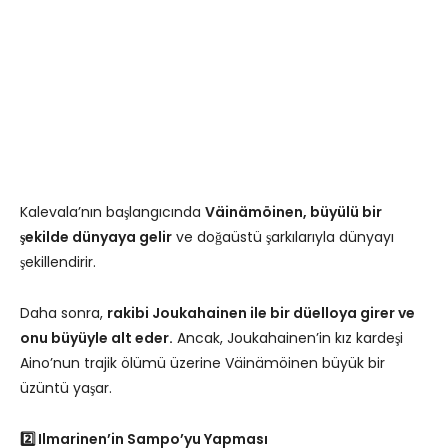
Kalevala’nın başlangıcında
Väinämöinen, büyülü bir
şekilde dünyaya gelir
ve doğaüstü şarkılarıyla dünyayı
şekillendirir.
Daha sonra,
rakibi Joukahainen ile bir düelloya girer ve
onu büyüyle alt eder.
Ancak, Joukahainen’in kız kardeşi
Aino’nun trajik ölümü üzerine Väinämöinen büyük bir
üzüntü yaşar.
2️⃣ Ilmarinen’in Sampo’yu Yapması