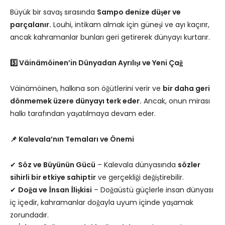
Büyük bir savaş sırasında
Sampo denize düşer ve
parçalanır.
Louhi, intikam almak için güneşi ve ayı kaçırır,
ancak kahramanlar bunları geri getirerek dünyayı kurtarır.
5️⃣ Väinämöinen’in Dünyadan Ayrılışı ve Yeni Çağ
Väinämöinen, halkına son öğütlerini verir ve
bir daha geri
dönmemek üzere dünyayı terk eder.
Ancak, onun mirası
halkı tarafından yaşatılmaya devam eder.
📌 Kalevala’nın Temaları ve Önemi
✔
Söz ve Büyünün Gücü
– Kalevala dünyasında
sözler
sihirli bir etkiye sahiptir
ve gerçekliği değiştirebilir.
✔
Doğa ve İnsan İlişkisi
– Doğaüstü güçlerle insan dünyası
iç içedir, kahramanlar doğayla uyum içinde yaşamak
zorundadır.