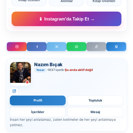
Alıntılar
Kitap Önerileri
📱 Instagram'da Takip Et →
Nazım Bıçak
1837 içerik
Şu anda aktif değil
Yazar
Profil
Topluluk
İçerikler
Mesaj
İnsan her şeyi anlatamaz, zaten kelimeler de her şeyi anlatmaya
yetmez.