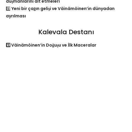
düşmanlarını alt etmeleri
5️⃣
Yeni bir çağın gelişi ve Väinämöinen’in dünyadan
ayrılması
Kalevala Destanı
1️⃣ Väinämöinen’in Doğuşu ve İlk Maceralar