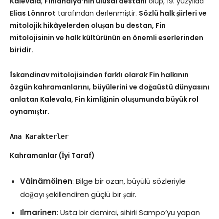
Kalevala
,
Finlandiya’nın ulusal destanı
olup, 19. yüzyılda
Elias Lönnrot
tarafından derlenmiştir.
Sözlü halk şiirleri ve
mitolojik hikâyelerden oluşan bu destan, Fin
mitolojisinin ve halk kültürünün en önemli eserlerinden
biridir.
İskandinav mitolojisinden farklı olarak Fin halkının
özgün kahramanlarını, büyülerini ve doğaüstü dünyasını
anlatan Kalevala, Fin kimliğinin oluşumunda büyük rol
oynamıştır.
Ana Karakterler
Kahramanlar (İyi Taraf)
Väinämöinen
: Bilge bir ozan, büyülü sözleriyle
doğayı şekillendiren güçlü bir şair.
Ilmarinen
: Usta bir demirci, sihirli Sampo’yu yapan