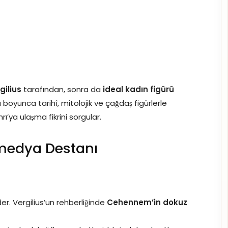
gilius
tarafından, sonra da
ideal kadın figürü
u boyunca tarihî, mitolojik ve çağdaş figürlerle
nrı’ya ulaşma fikrini sorgular.
omedya Destanı
r. Vergilius’un rehberliğinde
Cehennem’in dokuz