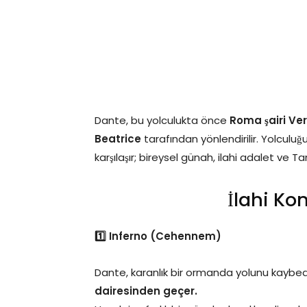
Dante, bu yolculukta önce
Roma şairi Ver
Beatrice
tarafından yönlendirilir. Yolculuğ
karşılaşır; bireysel günah, ilahi adalet ve Ta
İlahi K
1️⃣ Inferno (Cehennem)
Dante, karanlık bir ormanda yolunu kaybede
dairesinden geçer.