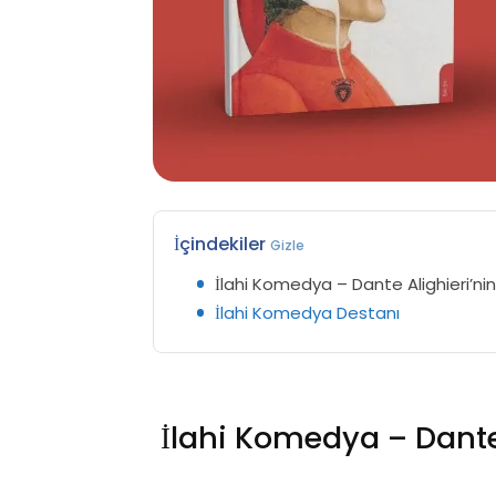
İçindekiler
Gizle
İlahi Komedya – Dante Alighieri’nin
İlahi Komedya Destanı
İlahi Komedya – Dante 