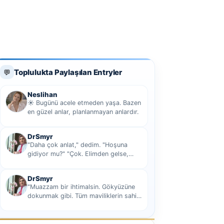
Toplulukta Paylaşılan Entryler
💬
Neslihan
☀️ Bugünü acele etmeden yaşa. Bazen
en güzel anlar, planlanmayan anlardır.
DrSmyr
"Daha çok anlat," dedim. "Hoşuna
gidiyor mu?" "Çok. Elimden gelse,
seninle sekiz yüz elli iki bin kilometre
hi...
DrSmyr
"Muazzam bir ihtimalsin. Gökyüzüne
dokunmak gibi. Tüm maviliklerin sahibi
olmak gibi Hani nasıl desem mutlu ol...