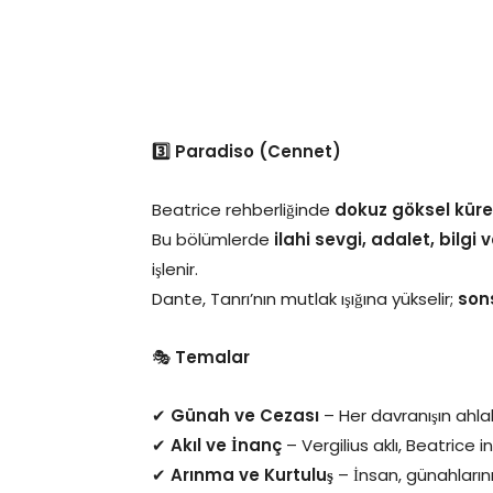
3️⃣ Paradiso (Cennet)
Beatrice rehberliğinde
dokuz göksel kür
Bu bölümlerde
ilahi sevgi, adalet, bilgi 
işlenir.
Dante, Tanrı’nın mutlak ışığına yükselir;
sons
🎭
Temalar
✔
Günah ve Cezası
– Her davranışın ahlak
✔
Akıl ve İnanç
– Vergilius aklı, Beatrice in
✔
Arınma ve Kurtuluş
– İnsan, günahlarını