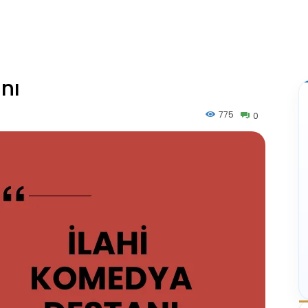
nı
775
0