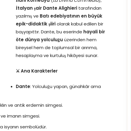
İlahi Komedya
(
La Divina Commedia
),
İtalyan şair Dante Alighieri
tarafından
yazılmış ve
Batı edebiyatının en büyük
epik-didaktik şiiri
olarak kabul edilen bir
başyapıttır. Dante, bu eserinde
hayali bir
öte dünya yolculuğu
üzerinden hem
bireysel hem de toplumsal bir arınma,
hesaplaşma ve kurtuluş hikâyesi sunar.
⚔️ Ana Karakterler
Dante
: Yolculuğu yapan, günahkâr ama
klın ve antik erdemin simgesi.
n ve imanın simgesi.
ya isyanın sembolüdür.