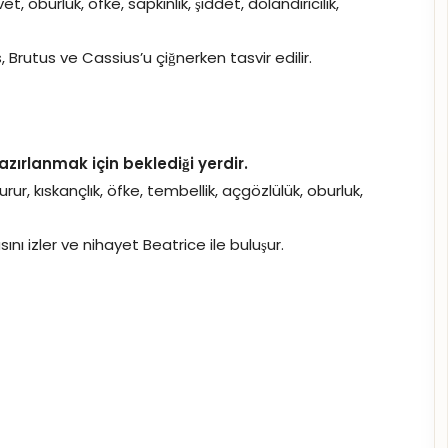
vet, oburluk, öfke, sapkınlık, şiddet, dolandırıcılık,
, Brutus ve Cassius’u çiğnerken tasvir edilir.
ırlanmak için beklediği yerdir.
rur, kıskançlık, öfke, tembellik, açgözlülük, oburluk,
ı izler ve nihayet Beatrice ile buluşur.