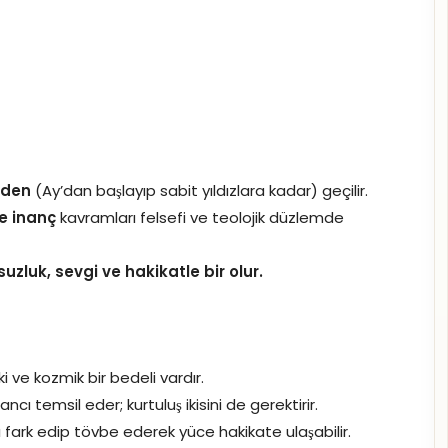
eden
(Ay’dan başlayıp sabit yıldızlara kadar) geçilir.
ve inanç
kavramları felsefi ve teolojik düzlemde
uzluk, sevgi ve hakikatle bir olur.
i ve kozmik bir bedeli vardır.
ancı temsil eder; kurtuluş ikisini de gerektirir.
 fark edip tövbe ederek yüce hakikate ulaşabilir.