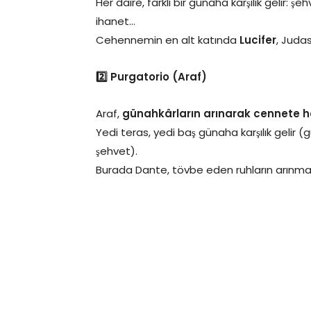
Her daire, farklı bir günaha karşılık gelir: şeh
ihanet…
Cehennemin en alt katında
Lucifer
, Judas
2️⃣ Purgatorio (Araf)
Araf,
günahkârların arınarak cennete haz
Yedi teras, yedi baş günaha karşılık gelir (gu
şehvet).
Burada Dante, tövbe eden ruhların arınmasın