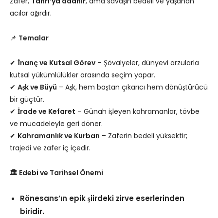
Zafer,
Tanrı’ya adanır
, ama savaşın bedeli ve yaşanan
acılar ağırdır.
📌
Temalar
✔
İnanç ve Kutsal Görev
– Şövalyeler, dünyevi arzularla
kutsal yükümlülükler arasında seçim yapar.
✔
Aşk ve Büyü
– Aşk, hem baştan çıkarıcı hem dönüştürücü
bir güçtür.
✔
İrade ve Kefaret
– Günah işleyen kahramanlar, tövbe
ve mücadeleyle geri döner.
✔
Kahramanlık ve Kurban
– Zaferin bedeli yüksektir;
trajedi ve zafer iç içedir.
🏛 Edebi ve Tarihsel Önemi
Rönesans’ın epik şiirdeki zirve eserlerinden
biridir.