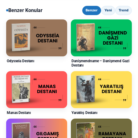
Benzer Konular
Benzer
Yeni
Trend
Odysseia Destanı
Danişmendname – Danişmend Gazi
Destanı
Manas Destanı
Yaratılış Destanı