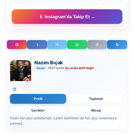
📱 Instagram'da Takip Et →
Nazım Bıçak
1837 içerik
Şu anda aktif değil
Yazar
Profil
Topluluk
İçerikler
Mesaj
İnsan her şeyi anlatamaz, zaten kelimeler de her şeyi anlatmaya
yetmez.