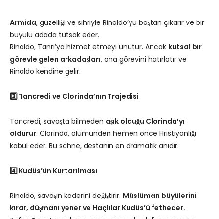
Armida
, güzelliği ve sihriyle Rinaldo’yu baştan çıkarır ve bir
büyülü adada tutsak eder.
Rinaldo, Tanrı’ya hizmet etmeyi unutur. Ancak
kutsal bir
görevle gelen arkadaşları
, ona görevini hatırlatır ve
Rinaldo kendine gelir.
3️⃣ Tancredi ve Clorinda’nın Trajedisi
Tancredi, savaşta bilmeden
aşık olduğu Clorinda’yı
öldürür
. Clorinda, ölümünden hemen önce Hristiyanlığı
kabul eder. Bu sahne, destanın en dramatik anıdır.
4️⃣ Kudüs’ün Kurtarılması
Rinaldo, savaşın kaderini değiştirir.
Müslüman büyülerini
kırar, düşmanı yener ve Haçlılar Kudüs’ü fetheder.