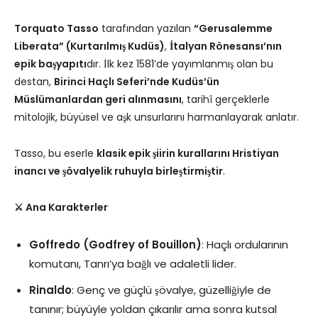
Torquato Tasso
tarafından yazılan
“Gerusalemme
Liberata” (Kurtarılmış Kudüs)
,
İtalyan Rönesansı’nın
epik başyapıtı
dır. İlk kez 1581’de yayımlanmış olan bu
destan,
Birinci Haçlı Seferi’nde Kudüs’ün
Müslümanlardan geri alınmasını
, tarihî gerçeklerle
mitolojik, büyüsel ve aşk unsurlarını harmanlayarak anlatır.
Tasso, bu eserle
klasik epik şiirin kurallarını Hristiyan
inancı ve şövalyelik ruhuyla birleştirmiştir
.
⚔️ Ana Karakterler
Goffredo (Godfrey of Bouillon)
: Haçlı ordularının
komutanı, Tanrı’ya bağlı ve adaletli lider.
Rinaldo
: Genç ve güçlü şövalye, güzelliğiyle de
tanınır; büyüyle yoldan çıkarılır ama sonra kutsal