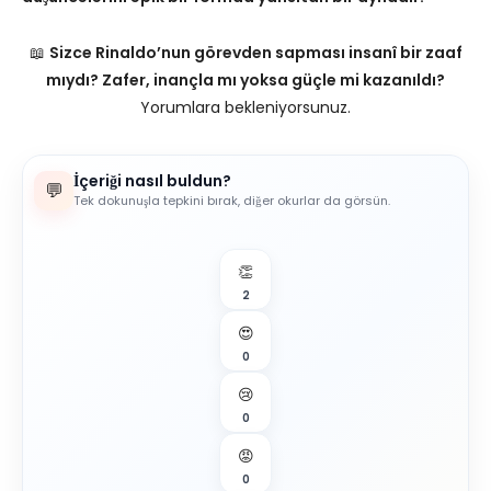
📖
Sizce Rinaldo’nun görevden sapması insanî bir zaaf
mıydı? Zafer, inançla mı yoksa güçle mi kazanıldı?
Yorumlara bekleniyorsunuz.
İçeriği nasıl buldun?
💬
Tek dokunuşla tepkini bırak, diğer okurlar da görsün.
👏
2
😍
0
😢
0
😡
0