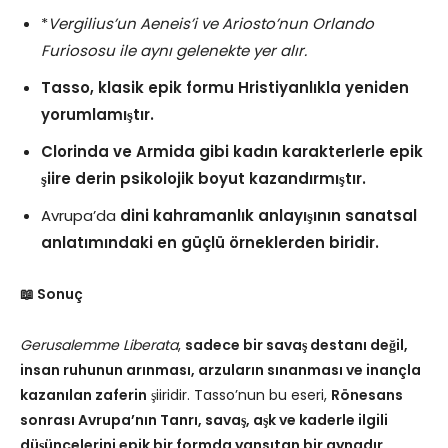
*
Vergilius’un Aeneis’i ve Ariosto’nun Orlando
Furiososu ile aynı gelenekte yer alır.
Tasso, klasik epik formu Hristiyanlıkla yeniden
yorumlamıştır.
Clorinda ve Armida gibi kadın karakterlerle epik
şiire derin psikolojik boyut kazandırmıştır.
Avrupa’da
dini kahramanlık anlayışının sanatsal
anlatımındaki en güçlü örneklerden biridir.
📖 Sonuç
Gerusalemme Liberata
,
sadece bir savaş destanı değil,
insan ruhunun arınması, arzuların sınanması ve inançla
kazanılan zaferin
şiiridir. Tasso’nun bu eseri,
Rönesans
sonrası Avrupa’nın Tanrı, savaş, aşk ve kaderle ilgili
düşüncelerini epik bir formda yansıtan bir aynadır.