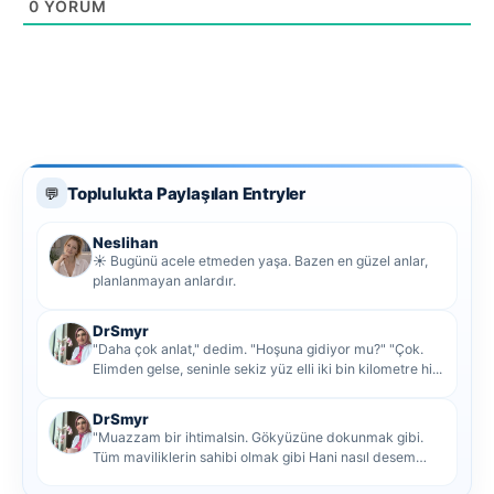
0
YORUM
Toplulukta Paylaşılan Entryler
💬
Neslihan
☀️ Bugünü acele etmeden yaşa. Bazen en güzel anlar,
planlanmayan anlardır.
DrSmyr
"Daha çok anlat," dedim. "Hoşuna gidiyor mu?" "Çok.
Elimden gelse, seninle sekiz yüz elli iki bin kilometre hi...
DrSmyr
"Muazzam bir ihtimalsin. Gökyüzüne dokunmak gibi.
Tüm maviliklerin sahibi olmak gibi Hani nasıl desem
mutlu ol...