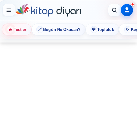
🔥
🪄
💬
✨
Testler
Bugün Ne Okusan?
Topluluk
Keş