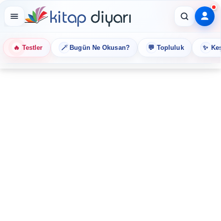
🔥
🪄
💬
✨
Testler
Bugün Ne Okusan?
Topluluk
Keş