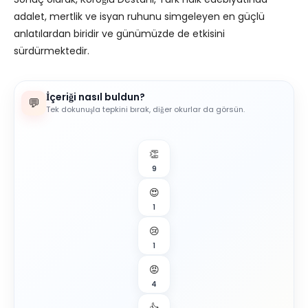
adalet, mertlik ve isyan ruhunu simgeleyen en güçlü
anlatılardan biridir ve günümüzde de etkisini
sürdürmektedir.
İçeriği nasıl buldun?
💬
Tek dokunuşla tepkini bırak, diğer okurlar da görsün.
👏
9
😍
1
😢
1
😡
4
👍