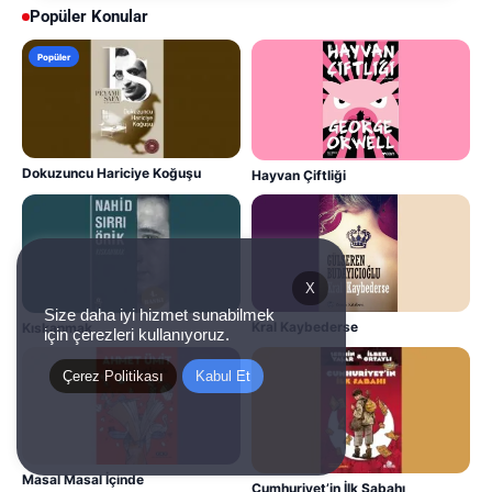
Popüler Konular
Popüler
Dokuzuncu Hariciye Koğuşu
Hayvan Çiftliği
X
Size daha iyi hizmet sunabilmek
Kral Kaybederse
Kıskanmak
için çerezleri kullanıyoruz.
Çerez Politikası
Kabul Et
Masal Masal İçinde
Cumhuriyet’in İlk Sabahı