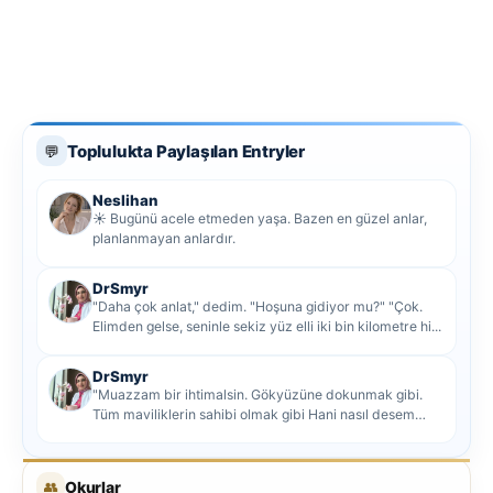
Toplulukta Paylaşılan Entryler
💬
Neslihan
☀️ Bugünü acele etmeden yaşa. Bazen en güzel anlar,
planlanmayan anlardır.
DrSmyr
"Daha çok anlat," dedim. "Hoşuna gidiyor mu?" "Çok.
Elimden gelse, seninle sekiz yüz elli iki bin kilometre hi...
DrSmyr
"Muazzam bir ihtimalsin. Gökyüzüne dokunmak gibi.
Tüm maviliklerin sahibi olmak gibi Hani nasıl desem
mutlu ol...
👥
Okurlar