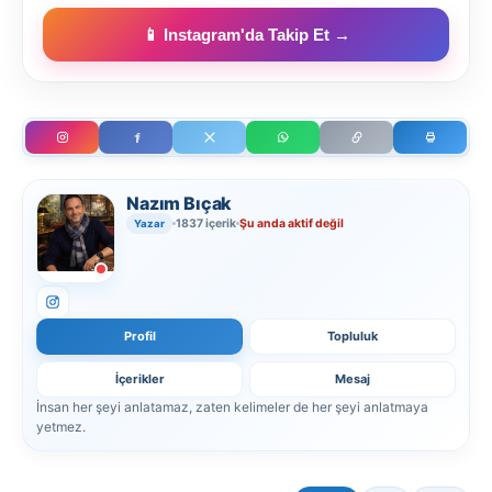
📱 Instagram'da Takip Et →
Nazım Bıçak
1837 içerik
Şu anda aktif değil
Yazar
Profil
Topluluk
İçerikler
Mesaj
İnsan her şeyi anlatamaz, zaten kelimeler de her şeyi anlatmaya
yetmez.