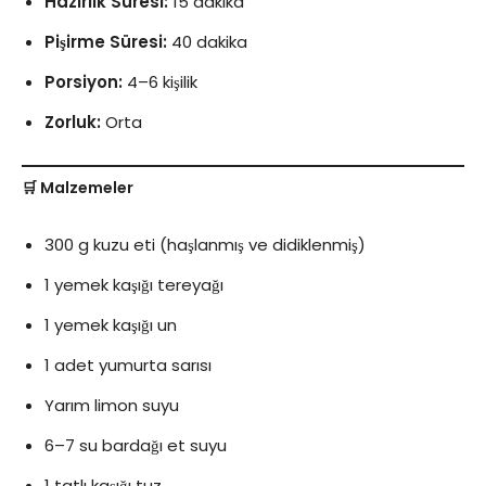
Hazırlık Süresi:
15 dakika
Pişirme Süresi:
40 dakika
Porsiyon:
4–6 kişilik
Zorluk:
Orta
🛒 Malzemeler
300 g kuzu eti (haşlanmış ve didiklenmiş)
1 yemek kaşığı tereyağı
1 yemek kaşığı un
1 adet yumurta sarısı
Yarım limon suyu
6–7 su bardağı et suyu
1 tatlı kaşığı tuz