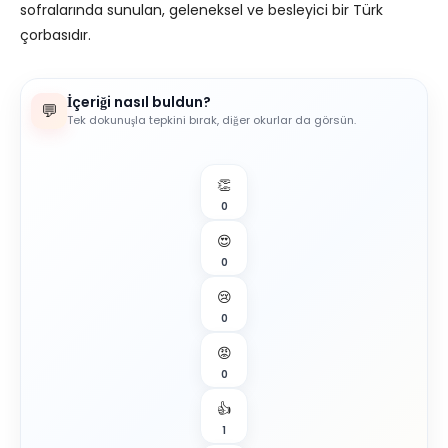
sofralarında sunulan, geleneksel ve besleyici bir Türk
çorbasıdır.
İçeriği nasıl buldun?
💬
Tek dokunuşla tepkini bırak, diğer okurlar da görsün.
👏
0
😍
0
😢
0
😡
0
👍
1