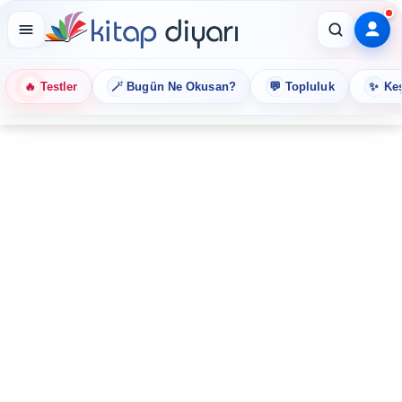
🔥
🪄
💬
✨
Testler
Bugün Ne Okusan?
Topluluk
Keş