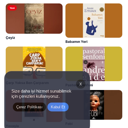
Yeni
Çeyiz
Babamın Yeri
Çarp Yoksa Ben Çarparım
X
Pastoral Senfoni
Size daha iyi hizmet sunabilmek
için çerezleri kullanıyoruz.
Çerez Politikası
Kabul Et
Fobi
Yavaşla