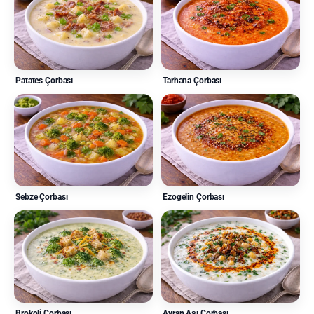
Patates Çorbası
Tarhana Çorbası
Sebze Çorbası
Ezogelin Çorbası
Brokoli Çorbası
Ayran Aşı Çorbası