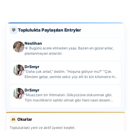
Toplulukta Paylaşılan Entryler
💬
Neslihan
☀️ Bugünü acele etmeden yaşa. Bazen en güzel anlar,
planlanmayan anlardır.
DrSmyr
"Daha çok anlat," dedim. "Hoşuna gidiyor mu?" "Çok.
Elimden gelse, seninle sekiz yüz elli iki bin kilometre hi...
DrSmyr
"Muazzam bir ihtimalsin. Gökyüzüne dokunmak gibi.
Tüm maviliklerin sahibi olmak gibi Hani nasıl desem
mutlu ol...
👥
Okurlar
Topluluktaki yeni ve aktif üyeleri keşfet.