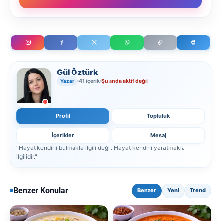
Gül Öztürk
41 içerik
Şu anda aktif değil
Yazar
Profil
Topluluk
İçerikler
Mesaj
"Hayat kendini bulmakla ilgili değil. Hayat kendini yaratmakla
ilgilidir."
Benzer Konular
Benzer
Yeni
Trend