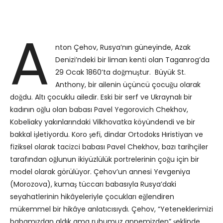
A
nton Çehov, Rusya’nın güneyinde, Azak
Denizi’ndeki bir liman kenti olan Taganrog’da
29 Ocak 1860’ta doğmuştur. Büyük St.
Anthony, bir ailenin üçüncü çocuğu olarak
doğdu. Altı çocuklu ailedir. Eski bir serf ve Ukraynalı bir
kadının oğlu olan babası Pavel Yegorovich Chekhov,
Kobeliaky yakınlarındaki Vilkhovatka köyündendi ve bir
bakkal işletiyordu. Koro şefi, dindar Ortodoks Hıristiyan ve
fiziksel olarak tacizci babası Pavel Chekhov, bazı tarihçiler
tarafından oğlunun ikiyüzlülük portrelerinin çoğu için bir
model olarak görülüyor. Çehov’un annesi Yevgeniya
(Morozova), kumaş tüccarı babasıyla Rusya’daki
seyahatlerinin hikâyeleriyle çocukları eğlendiren
mükemmel bir hikâye anlatıcısıydı. Çehov, “Yeteneklerimizi
babamızdan aldık ama ruhumuz annemizden” şeklinde