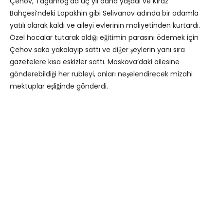
Çehov, Taganrog’da üç yıl daha yaşadı ve Kiraz
Bahçesi’ndeki Lopakhin gibi Selivanov adında bir adamla
yatılı olarak kaldı ve aileyi evlerinin maliyetinden kurtardı.
Özel hocalar tutarak aldığı eğitimin parasını ödemek için
Çehov saka yakalayıp sattı ve diğer şeylerin yanı sıra
gazetelere kısa eskizler sattı. Moskova’daki ailesine
gönderebildiği her rubleyi, onları neşelendirecek mizahi
mektuplar eşliğinde gönderdi.