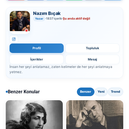
Nazım Bıçak
1837 içerik
Şu anda aktif değil
Yazar
Profil
Topluluk
İçerikler
Mesaj
İnsan her şeyi anlatamaz, zaten kelimeler de her şeyi anlatmaya
yetmez.
Benzer Konular
Benzer
Yeni
Trend