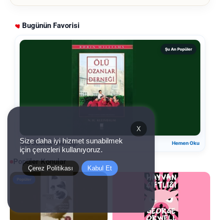
Bugünün Favorisi
Şu An Popüler
X
Size daha iyi hizmet sunabilmek
Ölü Ozanlar Derneği
Hemen Oku
için çerezleri kullanıyoruz.
Popüler Konular
Çerez Politikası
Kabul Et
Popüler