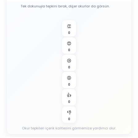
Tek dokunuşla tepkini bırak, diğer okurlar da görsün.
👏
0
😍
0
😢
0
😡
0
👍
0
👎
0
Okur tepkileri içerik kalitesini görmemize yardımcı olur.