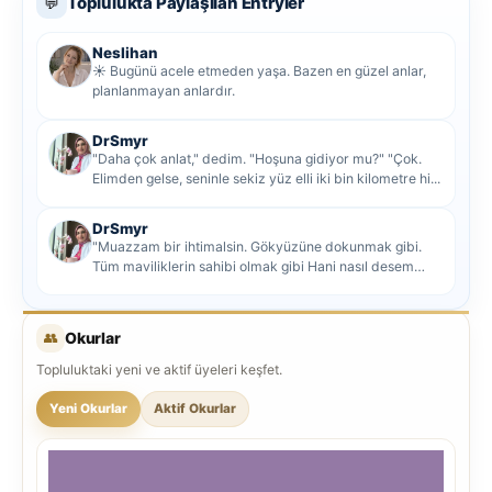
Toplulukta Paylaşılan Entryler
💬
Neslihan
☀️ Bugünü acele etmeden yaşa. Bazen en güzel anlar,
planlanmayan anlardır.
DrSmyr
"Daha çok anlat," dedim. "Hoşuna gidiyor mu?" "Çok.
Elimden gelse, seninle sekiz yüz elli iki bin kilometre hi...
DrSmyr
"Muazzam bir ihtimalsin. Gökyüzüne dokunmak gibi.
Tüm maviliklerin sahibi olmak gibi Hani nasıl desem
mutlu ol...
👥
Okurlar
Topluluktaki yeni ve aktif üyeleri keşfet.
Yeni Okurlar
Aktif Okurlar