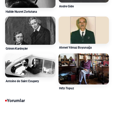
Andre Gide
Halide Nusret Zorlutuna
Ahmet Yılmaz Boyunağa
Grimm Kardeşler
Antoine de Saint Exupery
Hıfzı Topuz
Yorumlar