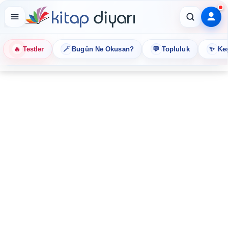
🔥
🪄
💬
✨
Testler
Bugün Ne Okusan?
Topluluk
Keş