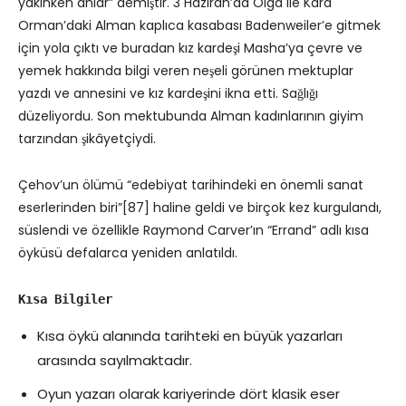
yakınken anlar” demiştir. 3 Haziran’da Olga ile Kara
Orman’daki Alman kaplıca kasabası Badenweiler’e gitmek
için yola çıktı ve buradan kız kardeşi Masha’ya çevre ve
yemek hakkında bilgi veren neşeli görünen mektuplar
yazdı ve annesini ve kız kardeşini ikna etti. Sağlığı
düzeliyordu. Son mektubunda Alman kadınlarının giyim
tarzından şikâyetçiydi.
Çehov’un ölümü “edebiyat tarihindeki en önemli sanat
eserlerinden biri”[87] haline geldi ve birçok kez kurgulandı,
süslendi ve özellikle Raymond Carver’ın “Errand” adlı kısa
öyküsü defalarca yeniden anlatıldı.
Kısa Bilgiler
Kısa öykü alanında tarihteki en büyük yazarları
arasında sayılmaktadır.
Oyun yazarı olarak kariyerinde dört klasik eser