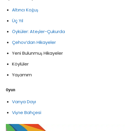
Altıncı Koğuş
Üç Yıl
Öyküler: Ateşler-Çukurda
Çehov’dan Hikayeler
Yeni Bulunmuş Hikayeler
Köylüler
Yaşamım
Oyun
Vanya Dayı
Vişne Bahçesi