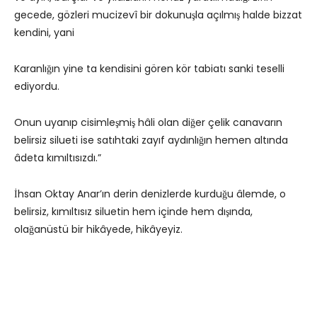
gecede, gözleri mucizevî bir dokunuşla açılmış halde bizzat
kendini, yani
Karanlığın yine ta kendisini gören kör tabiatı sanki teselli
ediyordu.
Onun uyanıp cisimleşmiş hâli olan diğer çelik canavarın
belirsiz silueti ise satıhtaki zayıf aydınlığın hemen altında
âdeta kımıltısızdı.”
İhsan Oktay Anar’ın derin denizlerde kurduğu âlemde, o
belirsiz, kımıltısız siluetin hem içinde hem dışında,
olağanüstü bir hikâyede, hikâyeyiz.