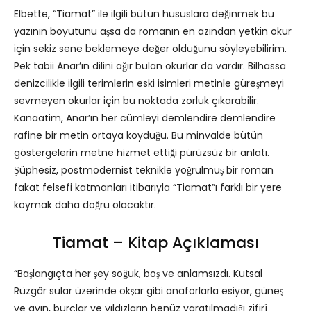
Elbette, “Tiamat” ile ilgili bütün hususlara değinmek bu
yazının boyutunu aşsa da romanın en azından yetkin okur
için sekiz sene beklemeye değer olduğunu söyleyebilirim.
Pek tabii Anar’ın dilini ağır bulan okurlar da vardır. Bilhassa
denizcilikle ilgili terimlerin eski isimleri metinle güreşmeyi
sevmeyen okurlar için bu noktada zorluk çıkarabilir.
Kanaatim, Anar’ın her cümleyi demlendire demlendire
rafine bir metin ortaya koyduğu. Bu minvalde bütün
göstergelerin metne hizmet ettiği pürüzsüz bir anlatı.
Şüphesiz, postmodernist teknikle yoğrulmuş bir roman
fakat felsefi katmanları itibarıyla “Tiamat”ı farklı bir yere
koymak daha doğru olacaktır.
Tiamat – Kitap Açıklaması
“Başlangıçta her şey soğuk, boş ve anlamsızdı. Kutsal
Rüzgâr sular üzerinde okşar gibi anaforlarla esiyor, güneş
ve ayın, burçlar ve yıldızların henüz yaratılmadığı zifirî