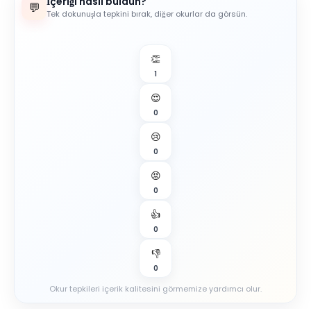
İçeriği nasıl buldun?
💬
Tek dokunuşla tepkini bırak, diğer okurlar da görsün.
👏
1
😍
0
😢
0
😡
0
👍
0
👎
0
Okur tepkileri içerik kalitesini görmemize yardımcı olur.