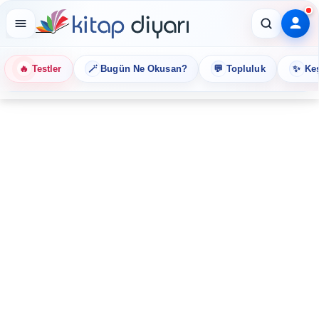
🔥
🪄
💬
✨
Testler
Bugün Ne Okusan?
Topluluk
Keş