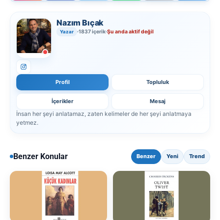
Nazım Bıçak
1837 içerik
Şu anda aktif değil
Yazar
Profil
Topluluk
İçerikler
Mesaj
İnsan her şeyi anlatamaz, zaten kelimeler de her şeyi anlatmaya
yetmez.
Benzer Konular
Benzer
Yeni
Trend