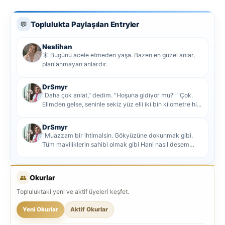
Toplulukta Paylaşılan Entryler
💬
Neslihan
☀️ Bugünü acele etmeden yaşa. Bazen en güzel anlar,
planlanmayan anlardır.
DrSmyr
"Daha çok anlat," dedim. "Hoşuna gidiyor mu?" "Çok.
Elimden gelse, seninle sekiz yüz elli iki bin kilometre hi...
DrSmyr
"Muazzam bir ihtimalsin. Gökyüzüne dokunmak gibi.
Tüm maviliklerin sahibi olmak gibi Hani nasıl desem
mutlu ol...
👥
Okurlar
Topluluktaki yeni ve aktif üyeleri keşfet.
Yeni Okurlar
Aktif Okurlar