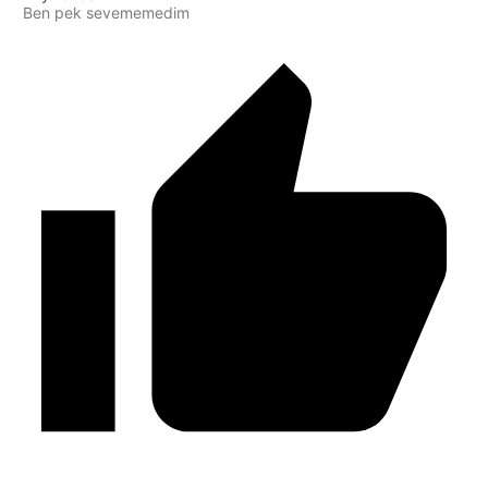
Ben pek sevememedim