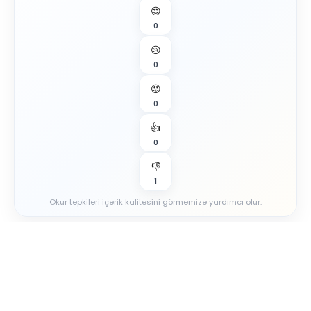
😍
0
😢
0
😡
0
👍
0
👎
1
Okur tepkileri içerik kalitesini görmemize yardımcı olur.