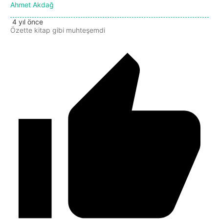
Ahmet Akdağ
4 yıl önce
Özette kitap gibi muhteşemdi