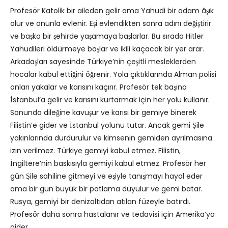
Profesör Katolik bir aileden gelir ama Yahudi bir adam âşık
olur ve onunla evlenir. Eşi evlendikten sonra adını değiştirir
ve başka bir şehirde yaşamaya başlarlar. Bu sırada Hitler
Yahudileri öldürmeye başlar ve ikili kaçacak bir yer arar.
Arkadaşları sayesinde Türkiye’nin çeşitli mesleklerden
hocalar kabul ettiğini öğrenir. Yola çıktıklarında Alman polisi
onları yakalar ve karısını kaçırır. Profesör tek başına
İstanbul’a gelir ve karısını kurtarmak için her yolu kullanır.
Sonunda dileğine kavuşur ve karısı bir gemiye binerek
Filistin’e gider ve İstanbul yolunu tutar. Ancak gemi Şile
yakınlarında durdurulur ve kimsenin gemiden ayrılmasına
izin verilmez. Türkiye gemiyi kabul etmez. Filistin,
İngiltere’nin baskısıyla gemiyi kabul etmez. Profesör her
gün Şile sahiline gitmeyi ve eşiyle tanışmayı hayal eder
ama bir gün büyük bir patlama duyulur ve gemi batar.
Rusya, gemiyi bir denizaltıdan atılan füzeyle batırdı.
Profesör daha sonra hastalanır ve tedavisi için Amerika’ya
gider.