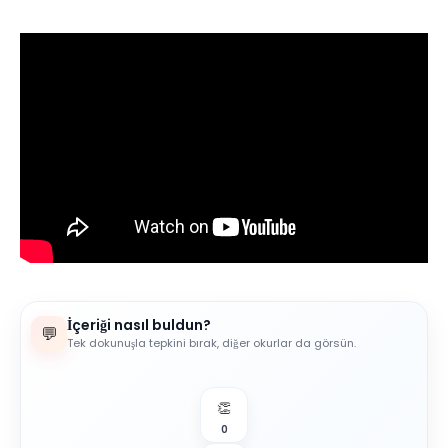
İçeriği nasıl buldun?
💬
Tek dokunuşla tepkini bırak, diğer okurlar da görsün.
👏
0