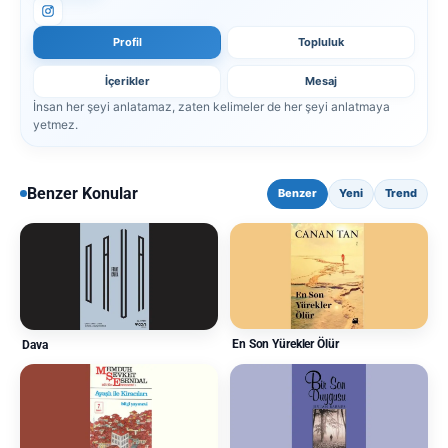
Profil
Topluluk
İçerikler
Mesaj
İnsan her şeyi anlatamaz, zaten kelimeler de her şeyi anlatmaya
yetmez.
Benzer Konular
Benzer
Yeni
Trend
En Son Yürekler Ölür
Dava