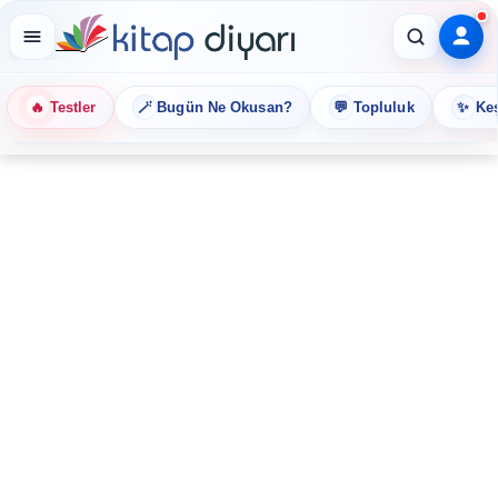
🔥
🪄
💬
✨
Testler
Bugün Ne Okusan?
Topluluk
Keş