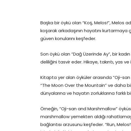
Başka bir öykü olan “Koş, Melos!”, Melos adl
koşarak arkadaşının hayatını kurtarmaya çal
güven konularını keşfeder.
Son öykü olan “Dağ Üzerinde Ay”, bir kadın
deliliğini tasvir eder. Hikaye, takıntı, yas ve
Kitapta yer alan öyküler arasında “Oji-san
“The Moon Over the Mountain” ve daha birçok
dünyalarına ve hayatın zorluklarına farklı bi
Örneğin, “Oji-san and Marshmallow” öyküsü
marshmallow yemekten aldığı rahatlamayı an
bağlantısı arzusunu keşfeder. “Run, Melos!” 