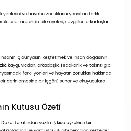
ı yönlerini ve hayatın zorluklarını yansıtan farklı
akterler arasında aile üyeleri, sevgililer, arkadaşlar
 insanın iç dünyasını keşfetmek ve insan doğasının
lık, kaygı, vicdan, arkadaşlık, fedakarlık ve takıntı gibi
ünyasındaki farklı yönleri ve hayatın zorlukları hakkında
dair derinlemesine bir içgörü sunar ve okuyuculara
ın Kutusu Özeti
azai tarafından yazılmış kısa öykülerin bir
yal izolasyon ve varoluşçuluk gibi temaları keşfeder.