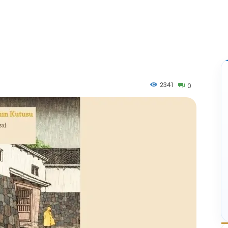
2341
0