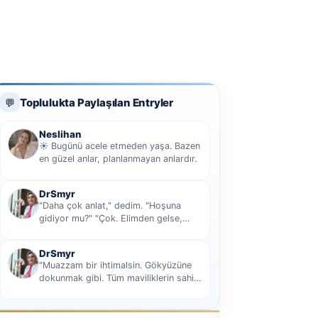
Toplulukta Paylaşılan Entryler
💬
Neslihan
☀️ Bugünü acele etmeden yaşa. Bazen
en güzel anlar, planlanmayan anlardır.
DrSmyr
"Daha çok anlat," dedim. "Hoşuna
gidiyor mu?" "Çok. Elimden gelse,
seninle sekiz yüz elli iki bin kilometre
hi...
DrSmyr
"Muazzam bir ihtimalsin. Gökyüzüne
dokunmak gibi. Tüm maviliklerin sahibi
olmak gibi Hani nasıl desem mutlu ol...