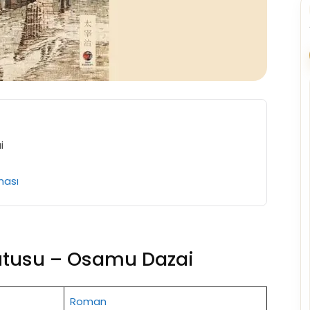
i
ması
utusu – Osamu Dazai
Roman