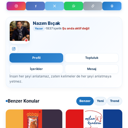
Nazım Bıçak
1837 içerik
Şu anda aktif değil
Yazar
Profil
Topluluk
İçerikler
Mesaj
İnsan her şeyi anlatamaz, zaten kelimeler de her şeyi anlatmaya
yetmez.
Benzer Konular
Benzer
Yeni
Trend