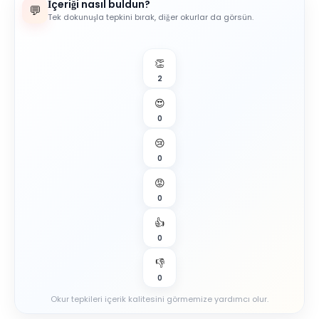
İçeriği nasıl buldun?
💬
Tek dokunuşla tepkini bırak, diğer okurlar da görsün.
👏
2
😍
0
😢
0
😡
0
👍
0
👎
0
Okur tepkileri içerik kalitesini görmemize yardımcı olur.