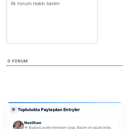
0
YORUM
Toplulukta Paylaşılan Entryler
💬
Neslihan
☀️ Bugünü acele etmeden yaşa. Bazen en güzel anlar,