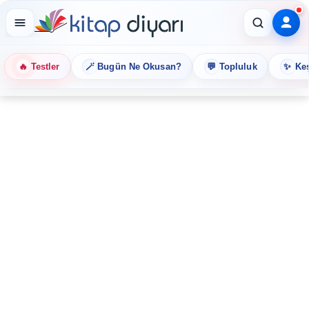
🔥
🪄
💬
✨
Testler
Bugün Ne Okusan?
Topluluk
Keş