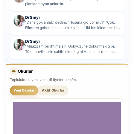
planlanmayan anlardır.
DrSmyr
"Daha çok anlat," dedim. "Hoşuna gidiyor mu?" "Çok.
Elimden gelse, seninle sekiz yüz elli iki bin kilometre hi...
DrSmyr
"Muazzam bir ihtimalsin. Gökyüzüne dokunmak gibi.
Tüm maviliklerin sahibi olmak gibi Hani nasıl desem
mutlu ol...
👥
Okurlar
Topluluktaki yeni ve aktif üyeleri keşfet.
Yeni Okurlar
Aktif Okurlar