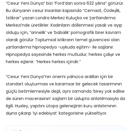
“Cesur Yeni Dünya” bizi “Ford’dan sonra 632 yılına” götürür.
Bu dünyanın cesur insanları kapısında “Cemaat, Özdeşlik,
İstikrar” yazan Londra Merkez Kuluçka ve Şartlandırma
Merkezi’nde üretilirler. Kadınların döllenmesi yasak ve ayıp
olduğu için, “annelik’ ve ‘babalık’ pornografik birer kavram
olarak görülür Toplumsal istikrarın temel güvencesi olan
şartlandırma hipnopedya -uykuda eğitim- ile sağlanır.
Hipnopedya sayesinde herkes mutludur; herkes çalışır ve
herkes eğlenir. “Herkes herkes içindir.”
“Cesur Yeni Dünya”nın önemi yalnızca ardılları için bir
standart oluşturması ve karamsar bir gelecek tasarımının
güçlü betimlemesiyle değil, aynı zamanda ‘birey yok edilse
de süren macerasının’ sağlam bir üslupta anlatılmasıyla da
ilgili. Huxley, yapıtını ütopa geleneğinin kuru anlatımının
dışına çıkarıp ‘iyi edebiyat’ kategorisine yükseltiyor.