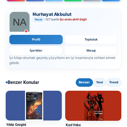
Nurhayat Akbulut
127 içerik
Şu anda aktif değil
Yazar
Profil
Topluluk
İçerikler
Mesaj
İyi kitap okumak geçmiş yüzyılların en iyi insanlarıyla sohbet etmek
gibidir.
Benzer Konular
Benzer
Yeni
Trend
Yıldız Gezgini
Kızıl Veba