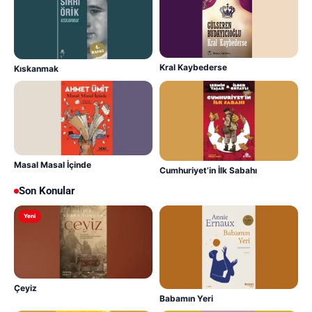
Kral Kaybederse
Kıskanmak
Masal Masal İçinde
Cumhuriyet’in İlk Sabahı
Son Konular
Yeni
Çeyiz
Babamın Yeri