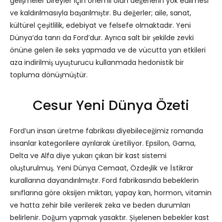
gelişmeler bireyler için önemli olan değerlerin yok edilmesi
ve kaldırılmasıyla başarılmıştır. Bu değerler; aile, sanat,
kültürel çeşitlilik, edebiyat ve felsefe olmaktadır. Yeni
Dünya’da tanrı da Ford’dur. Ayrıca salt bir şekilde zevki
önüne gelen ile seks yapmada ve de vücutta yan etkileri
aza indirilmiş uyuşturucu kullanmada hedonistik bir
topluma dönüşmüştür.
Cesur Yeni Dünya Özeti
Ford’un insan üretme fabrikası diyebileceğimiz romanda
insanlar kategorilere ayrılarak üretiliyor. Epsilon, Gama,
Delta ve Alfa diye yukarı çıkan bir kast sistemi
oluşturulmuş. Yeni Dünya Cemaat, Özdeşlik ve İstikrar
kurallarına dayandırılmıştır. Ford fabrikasında bebeklerin
sınıflarına göre oksijen miktarı, yapay kan, hormon, vitamin
ve hatta zehir bile verilerek zeka ve beden durumları
belirlenir. Doğum yapmak yasaktır. Şişelenen bebekler kast