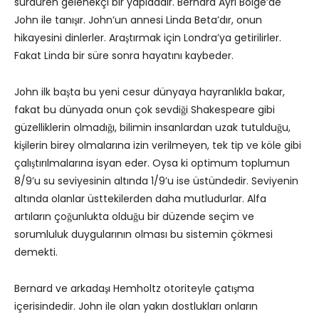
sürdüren gelenekçi bir yapıdadır. Bernard Ayrı Bölge’de
John ile tanışır. John’un annesi Linda Beta’dır, onun
hikayesini dinlerler. Araştırmak için Londra’ya getirilirler.
Fakat Linda bir süre sonra hayatını kaybeder.
John ilk başta bu yeni cesur dünyaya hayranlıkla bakar,
fakat bu dünyada onun çok sevdiği Shakespeare gibi
güzelliklerin olmadığı, bilimin insanlardan uzak tutulduğu,
kişilerin birey olmalarına izin verilmeyen, tek tip ve köle gibi
çalıştırılmalarına isyan eder. Oysa ki optimum toplumun
8/9’u su seviyesinin altında 1/9’u ise üstündedir. Seviyenin
altında olanlar üsttekilerden daha mutludurlar. Alfa
artıların çoğunlukta olduğu bir düzende seçim ve
sorumluluk duygularının olması bu sistemin çökmesi
demekti.
Bernard ve arkadaşı Hemholtz otoriteyle çatışma
içerisindedir. John ile olan yakın dostlukları onların