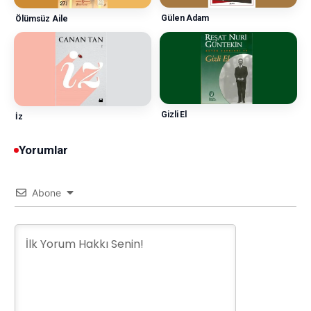
Gülen Adam
Ölümsüz Aile
Gizli El
İz
Yorumlar
Abone