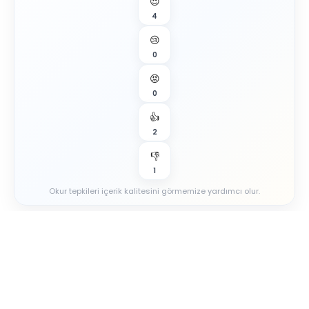
😍
4
😢
0
😡
0
👍
2
👎
1
Okur tepkileri içerik kalitesini görmemize yardımcı olur.