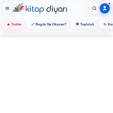
🔥
🪄
💬
✨
Testler
Bugün Ne Okusan?
Topluluk
Keş